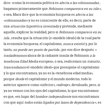
dice: «como la economía política es
afecta a las robinsonadas
,
hagamos primeramente que
Robinson comparezca en su isla
«;
o sea, Marx dice que la economía burguesa es
afecta a las
«robinsonadas»
y no es consciente de ello, es decir, parte de
una
situación hipotética inventada
y pretende, mediante
aquello, explicar la realidad, pero si
Robinson comparece en su
isla
, resulta que la situación (o «modelo ideal») de la cual parte
la economía burguesa, el capitalismo,
nunca existió
y, por lo
tanto,
no puede ser punto de partida
; por eso dice después: »
trasladémonos
ahora de la radiante ínsula de Robinson
a la
tenebrosa Edad Media
europea», o sea, realicemos un
tránsito
,
trascendamos
el «modelo ideal» que presupone el capitalismo
y lo que encontramos, ya no es la «tenebrosa edad media»,
porque
desde
el capitalismo y el mundo moderno, todo lo
anterior aparece como «inferior», «salvaje», devaluado, pero, si
ya no vemos con los ojos del capitalismo, lo que encontramos
es que, «en lugar del
hombre independiente
nos encontramos
con que aquí
todos están ligados por lazos de dependencia
«, es