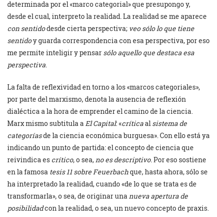
determinada por el «marco categorial» que presupongo y,
desde el cual, interpreto la realidad. La realidad se me aparece
con
sentido
desde cierta perspectiva;
veo
sólo
lo que
tiene
sentido
y guarda correspondencia con esa perspectiva, por eso
me permite inteligir y pensar
sólo aquello
que destaca
esa
perspectiva
.
La falta de reflexividad en torno a los «marcos categoriales»,
por parte del marxismo, denota la ausencia de reflexión
dialéctica a la hora de emprender el camino de la ciencia.
Marx mismo subtitula a
El Capital
: «
crítica
al
sistema de
categorías
de la ciencia económica burguesa». Con ello está ya
indicando un punto de partida: el concepto de ciencia que
reivindica es
crítico
, o sea,
no es descriptivo
. Por eso sostiene
en la famosa
tesis 11 sobre Feuerbach
que, hasta ahora, sólo se
ha interpretado la realidad, cuando «de lo que se trata es de
transformarla», o sea, de originar una
nueva apertura de
posibilidad
con la realidad, o sea, un nuevo concepto de praxis.