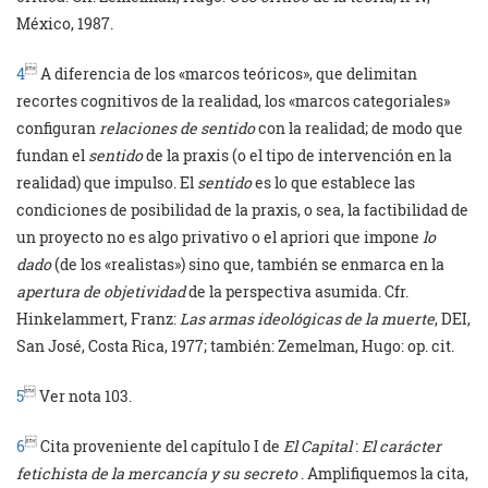
México, 1987.

4
A diferencia de los «marcos teóricos», que delimitan
recortes cognitivos de la realidad, los «marcos categoriales»
configuran
relaciones de sentido
con la realidad; de modo que
fundan el
sentido
de la praxis (o el tipo de intervención en la
realidad) que impulso. El
sentido
es lo que establece las
condiciones de posibilidad de la praxis, o sea, la factibilidad de
un proyecto no es algo privativo o el apriori que impone
lo
dado
(de los «realistas») sino que, también se enmarca en la
apertura de objetividad
de la perspectiva asumida. Cfr.
Hinkelammert, Franz:
Las armas ideológicas de la muerte
, DEI,
San José, Costa Rica, 1977; también: Zemelman, Hugo: op. cit.

5
Ver nota 103.

6
Cita proveniente del capítulo I de
El Capital
:
El carácter
fetichista de la mercancía y su secreto
. Amplifiquemos la cita,