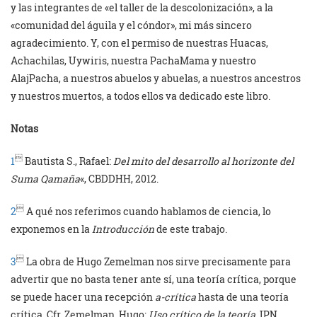
y las integrantes de «el taller de la descolonización», a la
«comunidad del águila y el cóndor», mi más sincero
agradecimiento. Y, con el permiso de nuestras Huacas,
Achachilas, Uywiris, nuestra PachaMama y nuestro
AlajPacha, a nuestros abuelos y abuelas, a nuestros ancestros
y nuestros muertos, a todos ellos va dedicado este libro.
Notas

1
Bautista S., Rafael:
Del mito del desarrollo al horizonte del
Suma Qamaña
«, CBDDHH, 2012.

2
A qué nos referimos cuando hablamos de ciencia, lo
exponemos en la
Introducción
de este trabajo.

3
La obra de Hugo Zemelman nos sirve precisamente para
advertir que no basta tener ante sí, una teoría crítica, porque
se puede hacer una recepción
a-crítica
hasta de una teoría
crítica. Cfr. Zemelman, Hugo:
Uso crítico de la teoría
, IPN,