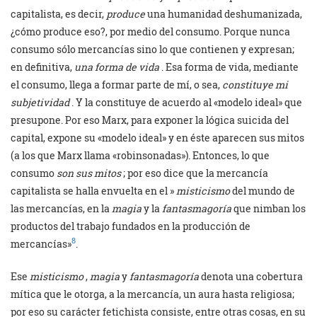
capitalista, es decir,
produce
una humanidad deshumanizada,
¿cómo produce eso?, por medio del consumo. Porque nunca
consumo sólo mercancías sino lo que contienen y expresan;
en definitiva,
una forma de vida
. Esa forma de vida, mediante
el consumo, llega a formar parte de mí, o sea,
constituye mi
subjetividad
. Y la constituye de acuerdo al «modelo ideal» que
presupone. Por eso Marx, para exponer la lógica suicida del
capital, expone su «modelo ideal» y en éste aparecen sus mitos
(a los que Marx llama «robinsonadas»). Entonces, lo que
consumo
son sus mitos
; por eso dice que la mercancía
capitalista se halla envuelta en el »
misticismo
del mundo de
las mercancías, en la
magia
y la
fantasmagoría
que nimban los
productos del trabajo fundados en la producción de
8
mercancías»
.
Ese
misticismo
,
magia
y
fantasmagoría
denota una cobertura
mítica que le otorga, a la mercancía, un aura hasta religiosa;
por eso su carácter fetichista consiste, entre otras cosas, en su