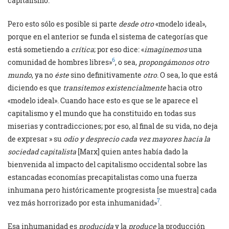
capitalismo.
Pero esto sólo es posible si parte
desde otro
«modelo ideal»,
porque en el anterior se funda el sistema de categorías que
está sometiendo a
crítica
; por eso dice: «
imaginemos
una
6
comunidad de hombres libres»
, o sea,
propongámonos otro
mundo
, ya no
éste
sino definitivamente
otro
. O sea, lo que está
diciendo es que
transitemos existencialmente
hacia otro
«modelo ideal». Cuando hace esto es que se le aparece el
capitalismo y el mundo que ha constituido en todas sus
miserias y contradicciones; por eso, al final de su vida, no deja
de expresar » su
odio y desprecio cada vez mayores hacia la
sociedad capitalista
[Marx] quien antes había dado la
bienvenida al impacto del capitalismo occidental sobre las
estancadas economías precapitalistas como una fuerza
inhumana pero históricamente progresista [se muestra] cada
7
vez más horrorizado por esta inhumanidad»
.
Esa inhumanidad es
producida
y la
produce
la producción