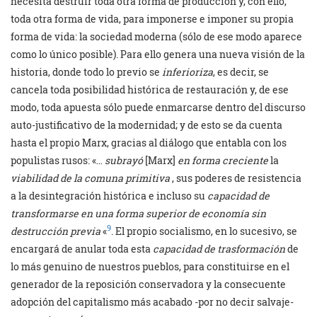
necesita destruir toda otra forma de producción y, con ello,
toda otra forma de vida, para imponerse e imponer su propia
forma de vida: la sociedad moderna (sólo de ese modo aparece
como lo único posible). Para ello genera una nueva visión de la
historia, donde todo lo previo se
inferioriza
, es decir, se
cancela toda posibilidad histórica de restauración y, de ese
modo, toda apuesta sólo puede enmarcarse dentro del discurso
auto-justificativo de la modernidad; y de esto se da cuenta
hasta el propio Marx, gracias al diálogo que entabla con los
populistas rusos: «…
subrayó
[Marx]
en forma creciente
la
viabilidad de la comuna primitiva
, sus poderes de resistencia
a la desintegración histórica e incluso su
capacidad de
transformarse en una forma superior de economía sin
9
destrucción previa
«
. El propio socialismo, en lo sucesivo, se
encargará de anular toda esta
capacidad de trasformación
de
lo más genuino de nuestros pueblos, para constituirse en el
generador de la reposición conservadora y la consecuente
adopción del capitalismo más acabado -por no decir salvaje-