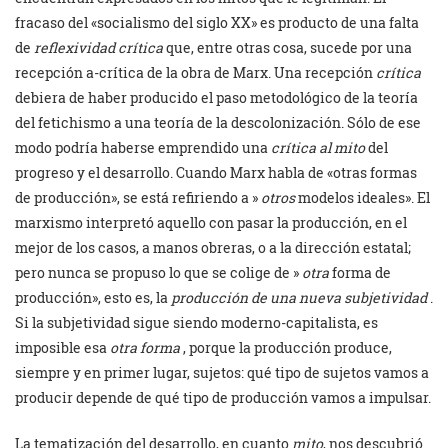
fracaso del «socialismo del siglo XX» es producto de una falta
de
reflexividad crítica
que, entre otras cosa, sucede por una
recepción a-crítica de la obra de Marx. Una recepción
crítica
debiera de haber producido el paso metodológico de la teoría
del fetichismo a una teoría de la descolonización. Sólo de ese
modo podría haberse emprendido una
crítica al mito
del
progreso y el desarrollo. Cuando Marx habla de «otras formas
de producción», se está refiriendo a »
otros
modelos ideales». El
marxismo interpretó aquello con pasar la producción, en el
mejor de los casos, a manos obreras, o a la dirección estatal;
pero nunca se propuso lo que se colige de »
otra
forma de
producción», esto es, la
producción de una nueva subjetividad
.
Si la subjetividad sigue siendo moderno-capitalista, es
imposible esa
otra forma
, porque la producción produce,
siempre y en primer lugar, sujetos: qué tipo de sujetos vamos a
producir depende de qué tipo de producción vamos a impulsar.
La tematización del desarrollo, en cuanto
mito
, nos descubrió