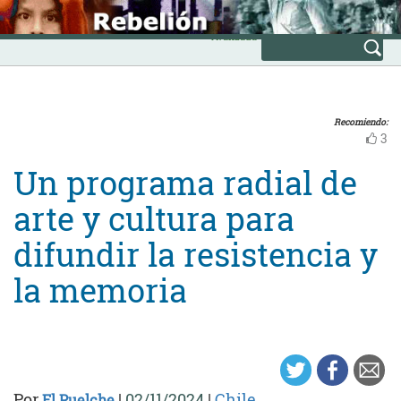
Skip
INICIO
to
Avanzada
content
Recomiendo:
3
Un programa radial de
arte y cultura para
difundir la resistencia y
la memoria
Por
|
02/11/2024
|
Chile
El Puelche