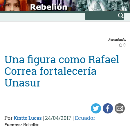
Skip
INICIO
to
Avanzada
content
Recomiendo:
0
Una figura como Rafael
Correa fortalecería
Unasur
Por
|
24/04/2017
|
Ecuador
Kintto Lucas
Fuentes:
Rebelión