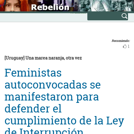
Skip
INICIO
to
Avanzada
content
Recomiendo:
1
[Uruguay] Una marea naranja, otra vez
Feministas
autoconvocadas se
manifestaron para
defender el
cumplimiento de la Ley
de Interrupción