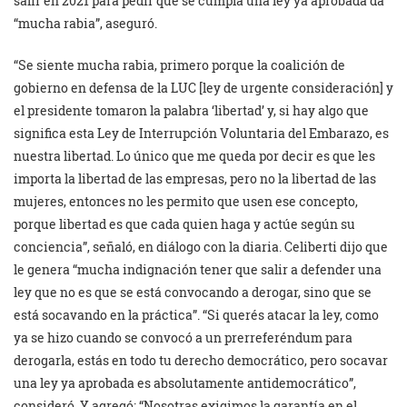
salir en 2021 para pedir que se cumpla una ley ya aprobada da
“mucha rabia”, aseguró.
“Se siente mucha rabia, primero porque la coalición de
gobierno en defensa de la LUC [ley de urgente consideración] y
el presidente tomaron la palabra ‘libertad’ y, si hay algo que
significa esta Ley de Interrupción Voluntaria del Embarazo, es
nuestra libertad. Lo único que me queda por decir es que les
importa la libertad de las empresas, pero no la libertad de las
mujeres, entonces no les permito que usen ese concepto,
porque libertad es que cada quien haga y actúe según su
conciencia”, señaló, en diálogo con la diaria. Celiberti dijo que
le genera “mucha indignación tener que salir a defender una
ley que no es que se está convocando a derogar, sino que se
está socavando en la práctica”. “Si querés atacar la ley, como
ya se hizo cuando se convocó a un prerreferéndum para
derogarla, estás en todo tu derecho democrático, pero socavar
una ley ya aprobada es absolutamente antidemocrático”,
consideró. Y agregó: “Nosotras exigimos la garantía en el