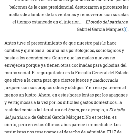
balcones de la casa presidencial, destrozaron a picotazos las
mallas de alambre de las ventanas y removieron con sus alas
el tiempo estancado en el interior… –
El otoño del patriarca
,
Gabriel García Márquez
[1]
.
Antes tuve el presentimiento de que nuestro país le hace
combas y quimbas a los análisis politológicos, sociológicos y
hasta a los económicos. Ocurre que las malas nuevas no
envejecen porque ya tienen otras cocinadas para golosina del
morbo social. El regurguitador es la Fiscalía General del Estado
que sirve a la carta para que ciertos jueces y
mediocracia
juzguen con sus propios odios y códigos. Y en eso ya tienen al
menos un lustro. Ahora, en estas horas lentas por los apagones
y vertiginosas a la vez por los difíciles gastos domésticos, la
realidad copia a la literatura del
boom
, por ejemplo, a
El otoño
del patriarca
, de Gabriel García Márquez. No es recién, es
cierto, pero en estos últimos años parece irremediable. Los
pesimistas nos reservamos el derecho de admisión. El 17 de