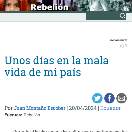
Skip
INICIO
to
Avanzada
content
Recomiendo:
2
Unos días en la mala
vida de mi país
Por
|
20/04/2024
|
Ecuador
Juan Montaño Escobar
Fuentes:
Rebelión
Durante el fin de semana los gallinazos se metieron por los