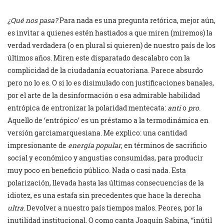
¿Qué nos pasa?
Para nada es una pregunta retórica, mejor aún,
es invitar a quienes estén hastiados a que miren (miremos) la
verdad verdadera (o en plural si quieren) de nuestro país de los
últimos años. Miren este disparatado descalabro con la
complicidad de la ciudadanía ecuatoriana. Parece absurdo
pero no lo es. O si lo es disimulado con justificaciones banales,
por el arte de la desinformación o esa admirable habilidad
entrópica de entronizar la polaridad mentecata:
anti
o
pro
.
Aquello de ‘entrópico’ es un préstamo a la termodinámica en
versión garciamarquesiana. Me explico: una cantidad
impresionante de
energía popular
, en términos de sacrificio
social y económico y angustias consumidas, para producir
muy poco en beneficio público. Nada o casi nada. Esta
polarización, llevada hasta las últimas consecuencias de la
idiotez, es una estafa sin precedentes que hace la derecha
ultra
. Devolver a nuestro país tiempos malos. Peores, por la
inutilidad institucional. O como canta Joaquín Sabina, “inútil