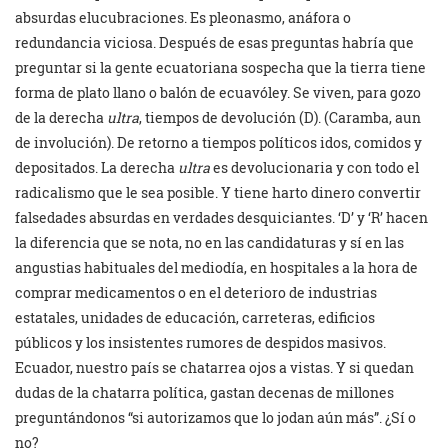
absurdas elucubraciones. Es pleonasmo, anáfora o
redundancia viciosa. Después de esas preguntas habría que
preguntar si la gente ecuatoriana sospecha que la tierra tiene
forma de plato llano o balón de ecuavóley. Se viven, para gozo
de la derecha
ultra
, tiempos de devolución (D). (Caramba, aun
de involución). De retorno a tiempos políticos idos, comidos y
depositados. La derecha
ultra
es devolucionaria y con todo el
radicalismo que le sea posible. Y tiene harto dinero convertir
falsedades absurdas en verdades desquiciantes. ‘D’ y ‘R’ hacen
la diferencia que se nota, no en las candidaturas y sí en las
angustias habituales del mediodía, en hospitales a la hora de
comprar medicamentos o en el deterioro de industrias
estatales, unidades de educación, carreteras, edificios
públicos y los insistentes rumores de despidos masivos.
Ecuador, nuestro país se chatarrea ojos a vistas. Y si quedan
dudas de la chatarra política, gastan decenas de millones
preguntándonos “si autorizamos que lo jodan aún más”. ¿Sí o
no?