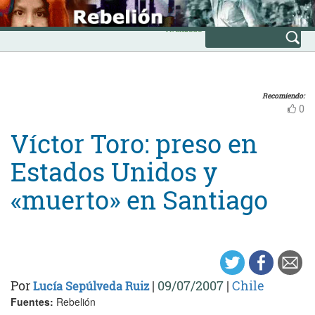
Skip
INICIO
to
Avanzada
content
Recomiendo:
0
Víctor Toro: preso en
Estados Unidos y
«muerto» en Santiago
Por
|
09/07/2007
|
Chile
Lucía Sepúlveda Ruiz
Fuentes:
Rebelión