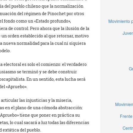
ría del pueblo chileno que la normalización
nuación del régimen de Pinochet por otros
Movimiento p
el fondo como un «Estado profundo»,
ra de control. Pero ahora que la ilusión de la
Juven
 un orden establecido al que retornar, motivo
a nueva normalidad para la cual ni siquiera
odelo.
 electoral es solo el comienzo: el verdadero
Gr
tusiasmo se terminó y se debe construir
apitalista. En un sentido, esta lucha será
 del «Apruebo».
rticular las injusticias y la miseria,
Movimien
s en el plano de una cómoda abstracción:
 «Apruebo» tiene que poner en práctica su
Frente
as, lo cual sacará a luz todas las diferencias
Centr
d extática del pueblo.