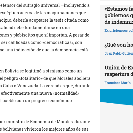
defensor del sufragio universal —incluyendo a
«Estamos fa
y escéptico acerca de las maquinaciones que
gobiernos qu
cipio, debería aceptarse la tesis citada como
de indemni
rsalidad debe fundamentarse en una
Ex prisioneros po
nes y plebiscitos que sí importan. A pesar de
 ser calificadas como «democráticas», son
¿Qué son h
mo una indicación de que la democracia está
Juan Pablo Gutiér
Unión de Ex
en Bolivia se legitimó a sí mismo como un
reapertura d
l peligro «totalitario» de que Morales aboliera
Francisco Marín
a Cuba o Venezuela. La verdad es que, durante
ió efectivamente una nueva «normalidad»
el pueblo con un progreso económico
rior ministro de Economía de Morales, durante
as bolivianas vivieron los mejores años de sus