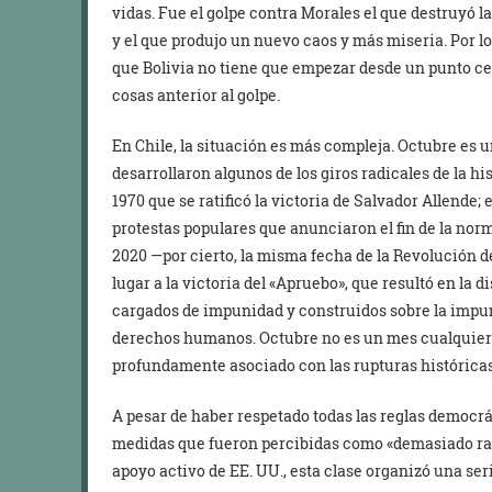
vidas. Fue el golpe contra Morales el que destruyó 
y el que produjo un nuevo caos y más miseria. Por lo 
que Bolivia no tiene que empezar desde un punto ce
cosas anterior al golpe.
En Chile, la situación es más compleja. Octubre es u
desarrollaron algunos de los giros radicales de la his
1970 que se ratificó la victoria de Salvador Allende;
protestas populares que anunciaron el fin de la norm
2020 —por cierto, la misma fecha de la Revolución d
lugar a la victoria del «Apruebo», que resultó en la d
cargados de impunidad y construidos sobre la impuni
derechos humanos. Octubre no es un mes cualquiera 
profundamente asociado con las rupturas históricas
A pesar de haber respetado todas las reglas democrá
medidas que fueron percibidas como «demasiado radi
apoyo activo de EE. UU., esta clase organizó una se