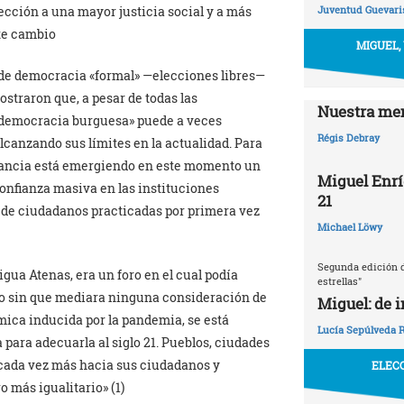
ección a una mayor justicia social y a más
Juventud Guevaris
ste cambio
MIGUEL,
de democracia «formal» —elecciones libres—
ostraron que, a pesar de todas las
Nuestra mem
«democracia burguesa» puede a veces
Régis Debray
lcanzando sus límites en la actualidad. Para
rancia está emergiendo en este momento un
Miguel Enrí
nfianza masiva en las instituciones
21
s de ciudadanos practicadas por primera vez
Michael Löwy
Segunda edición d
tigua Atenas, era un foro en el cual podía
estrellas"
o sin que mediara ninguna consideración de
Miguel: de 
ómica inducida por la pandemia, se está
Lucía Sepúlveda 
para adecuarla al siglo 21. Pueblos, ciudades
 cada vez más hacia sus ciudadanos y
ELECC
 más igualitario» (1)