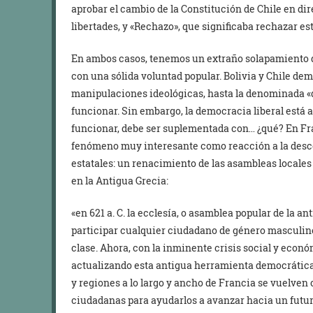
aprobar el cambio de la Constitución de Chile en dir
libertades, y «Rechazo», que significaba rechazar e
En ambos casos, tenemos un extraño solapamiento 
con una sólida voluntad popular. Bolivia y Chile dem
manipulaciones ideológicas, hasta la denominada 
funcionar. Sin embargo, la democracia liberal está a
funcionar, debe ser suplementada con… ¿qué? En F
fenómeno muy interesante como reacción a la desco
estatales: un renacimiento de las asambleas locale
en la Antigua Grecia:
«en 621 a. C. la ecclesía, o asamblea popular de la an
participar cualquier ciudadano de género masculin
clase. Ahora, con la inminente crisis social y econ
actualizando esta antigua herramienta democrática 
y regiones a lo largo y ancho de Francia se vuelven
ciudadanas para ayudarlos a avanzar hacia un futuro