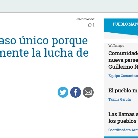
Recomiendo:
PUEBLO MAPU
1
caso único porque
Wallmapu
mente la lucha de
Comunidade
nueva perse
Guillermo Ñ
Equipo Comunica
El pueblo m
Txema García
Las llamas s
los pueblos
Coordinadora Ara