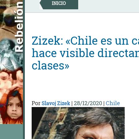
Skip
INICIO
to
content
Zizek: «Chile es un 
hace visible directa
clases»
Por
|
28/12/2020
|
Chile
Slavoj Zizek