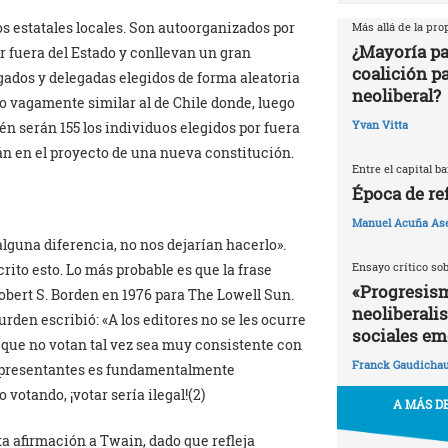
s estatales locales. Son autoorganizados por
Más allá de la pr
¿Mayoría pa
 fuera del Estado y conllevan un gran
coalición p
gados y delegadas elegidos de forma aleatoria
neoliberal?
o vagamente similar al de Chile donde, luego
Yvan Vitta
én serán 155 los individuos elegidos por fuera
rán en el proyecto de una nueva constitución.
Entre el capital b
Época de re
Manuel Acuña As
lguna diferencia, no nos dejarían hacerlo».
Ensayo crítico so
rito esto. Lo más probable es que la frase
«Progresism
obert S. Borden en 1976 para The Lowell Sun.
neoliberali
rden escribió: «A los editores no se les ocurre
sociales em
s que no votan tal vez sea muy consistente con
Franck Gaudicha
 representantes es fundamentalmente
votando, ¡votar sería ilegal!(2)
A MÁS DE
a afirmación a Twain, dado que refleja