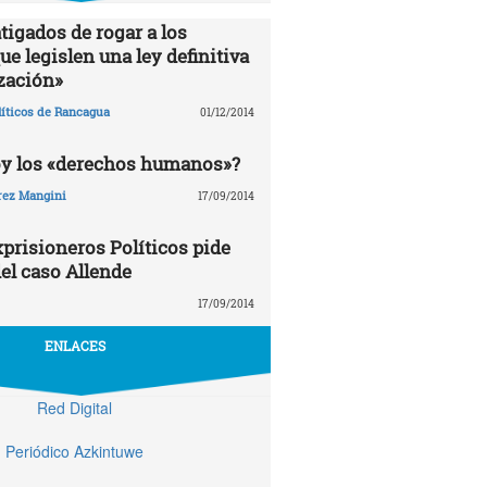
tigados de rogar a los
e legislen una ley definitiva
zación»
líticos de Rancagua
01/12/2014
oy los «derechos humanos»?
rez Mangini
17/09/2014
prisioneros Políticos pide
el caso Allende
17/09/2014
ENLACES
Red Digital
Periódico Azkintuwe