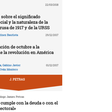
22/03/2018
 sobre el significado
cial y la naturaleza de la
rusa de 1917 y de la URSS
ínez Bautista
29/12/2017
ción de octubre a la
de la revolución en América
a
,
Gabino Javier
01/12/2017
,
Iván Montero
J. PETRAS
ólogo James Petras
cumple con la deuda o con el
ectoral»