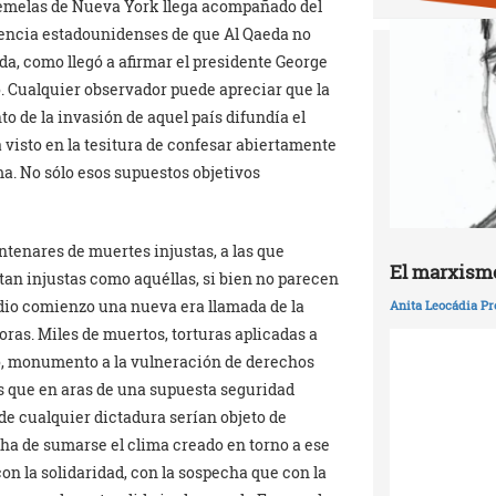
 gemelas de Nueva York llega acompañado del
igencia estadounidenses de que Al Qaeda no
da, como llegó a afirmar el presidente George
o. Cualquier observador puede apreciar que la
o de la invasión de aquel país difundía el
 visto en la tesitura de confesar abiertamente
ma. No sólo esos supuestos objetivos
ntenares de muertes injustas, a las que
El marxismo
tan injustas como aquéllas, si bien no parecen
io comienzo una nueva era llamada de la
Anita Leocádia Pr
oras. Miles de muertos, torturas aplicadas a
o, monumento a la vulneración de derechos
s que en aras de una supuesta seguridad
e cualquier dictadura serían objeto de
 ha de sumarse el clima creado en torno a ese
n la solidaridad, con la sospecha que con la