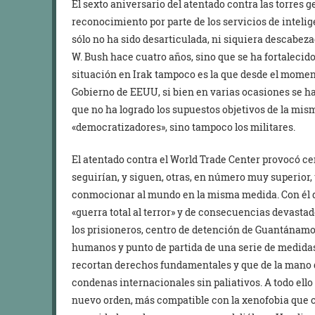
El sexto aniversario del atentado contra las torres
reconocimiento por parte de los servicios de intel
sólo no ha sido desarticulada, ni siquiera descabeza
W. Bush hace cuatro años, sino que se ha fortalecid
situación en Irak tampoco es la que desde el moment
Gobierno de EEUU, si bien en varias ocasiones se ha
que no ha logrado los supuestos objetivos de la mis
«democratizadores», sino tampoco los militares.
El atentado contra el World Trade Center provocó ce
seguirían, y siguen, otras, en número muy superior, 
conmocionar al mundo en la misma medida. Con él d
«guerra total al terror» y de consecuencias devastad
los prisioneros, centro de detención de Guantánam
humanos y punto de partida de una serie de medida
recortan derechos fundamentales y que de la mano d
condenas internacionales sin paliativos. A todo ello
nuevo orden, más compatible con la xenofobia que co