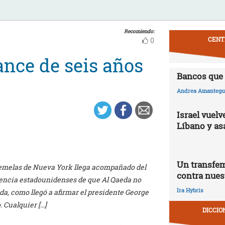
Recomiendo:
CENT
0
ance de seis años
Bancos que 
Andrea Amantegui
Israel vuelv
Líbano y as
Un transfem
 gemelas de Nueva York llega acompañado del
contra nues
igencia estadounidenses de que Al Qaeda no
Ira Hybris
da, como llegó a afirmar el presidente George
. Cualquier […]
DICCIO