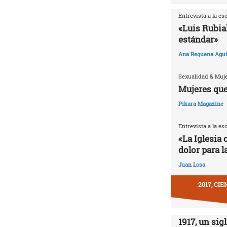
Entrevista a la es
«Luis Rubia
estándar»
Ana Requena Agui
Sexualidad & Muj
Mujeres que
Pikara Magazine
Entrevista a la es
«La Iglesia 
dolor para l
Juan Losa
2017, CI
1917, un sig