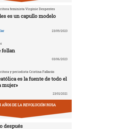
critora feminista Virginie Despentes
les es un capullo modelo
lar
23/09/2023
er
 follan
03/06/2023
critora y periodista Cristina Fallarás
católica es la fuente de todo el
a mujer»
23/01/2021
EN AÑOS DE LA REVOLUCIÓN RUSA
lo después