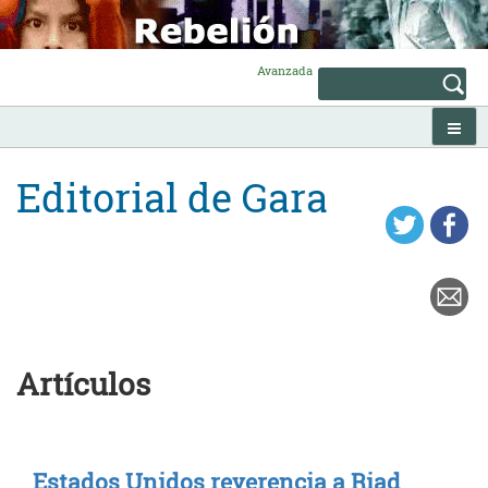
Skip
to
content
Avanzada
Editorial de Gara
Artículos
Estados Unidos reverencia a Riad