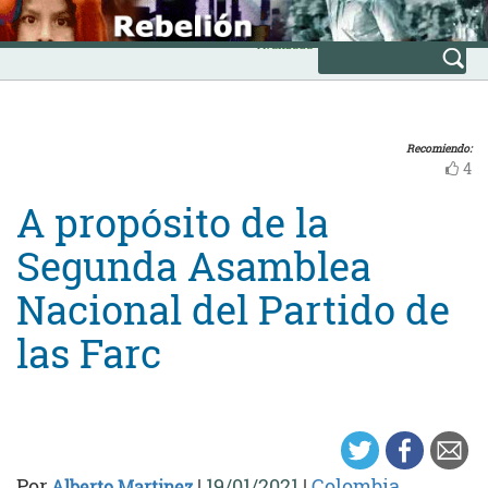
Skip
INICIO
to
Avanzada
content
Recomiendo:
4
A propósito de la
Segunda Asamblea
Nacional del Partido de
las Farc
Por
|
19/01/2021
|
Colombia
Alberto Martinez