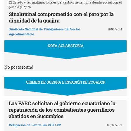
El Estado y las multinacionales del carbón tienen una deuda social con el
pueblo guajiro
Sinaltrainal comprometido con el paro por la
dignidad de la guajira
Sindicato Nacional de Trabajadores del Sector
11/08/2014
Agroalimentario
NOTA ACLARATORIA
No posts found.
CRIMEN DE GUERRA E INVASIÓN DE ECUADOR
Las FARC solicitan al gobierno ecuatoriano la
repatriación de los combatientes guerrilleros
abatidos en Sucumbíos
Delegación de Paz de las FARC-EP
08/12/2012