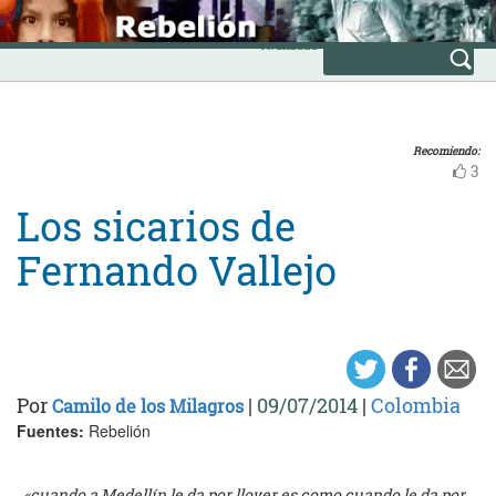
Skip
INICIO
to
Avanzada
content
Recomiendo:
3
Los sicarios de
Fernando Vallejo
Por
|
09/07/2014
|
Colombia
Camilo de los Milagros
Fuentes:
Rebelión
«cuando a Medellín le da por llover es como cuando le da por