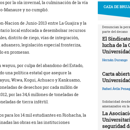
os por la ola invernal, la culminación de la vía
CAZA DE BRUJA
aro-Manaure y no cumplió.
n-Nacion de Junio-2013 entre La Guajira y la
Denuncian la pers
atario local enfocada a desembolsar recursos
parte del decano
s, distrito de riego, vías de integración,
El Sindicato
lucha de la
 aduanero, legislación especial fronteriza,
Universidad
olo en promesas.
Hernán Durango
n wayuu, por culpa del abandono del Estado,
do una política estatal que asegure la
Carta abiert
Universida
 Wayuu, Wiwa, Kogui, Arhuaco y Kankuamo,
toneladas de desechos por cada millón de
Rafael Ávila Pena
12, por las 34,6 millones de toneladas de
neladas de tierra infértil.
Solidaridad desde
amenazados en la
La Asociaci
 para los 14 mil estudiantes en Riohacha, la
Universitari
inadas las obras en las instituciones
seguridad 