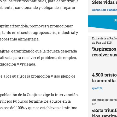
 de los recursos naturales, para garantizar la
Siete vidas 
mbiental, sancionando y obligando a reparar
Ocean Sur Haban
D
desprimarizandola, promover y promocionar
tanto en el sector agropecuario, industrial y
Entrevista a Pablo
a soberanía alimentaria.
de Paz del ELN
“Aspiramos 
uajiras, garantizando que la riqueza generada
resolver sus
ializada para resolver el problema de empleo,
educación y vivienda.
4.500 prisio
e a los guajiros la promoción y uso pleno de
la amnistía 
rpaSUR
 población de la Guajira exige la intervención
Discurso de cierre
rvicios Públicos termine los abusos en la
EP
Gas sea del 100% y que se establezca el mínimo
«Está triunf
Nos sentimo