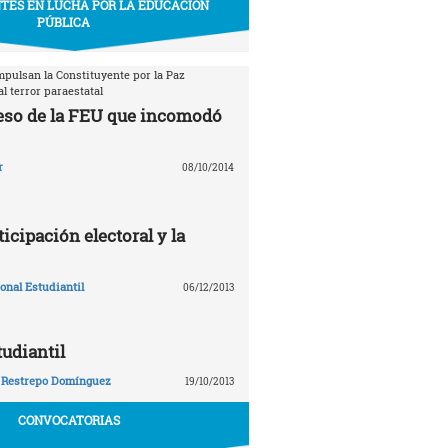
TES EN LUCHA POR LA EDUCACIÓN
PÚBLICA
mpulsan la Constituyente por la Paz
l terror paraestatal
eso de la FEU que incomodó
r
08/10/2014
ticipación electoral y la
nal Estudiantil
06/12/2013
tudiantil
 Restrepo Domínguez
19/10/2013
CONVOCATORIAS