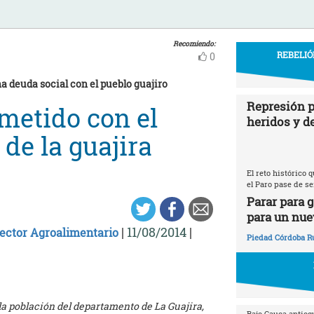
Recomiendo:
REBELIÓ
0
a deuda social con el pueblo guajiro
Represión p
metido con el
heridos y d
 de la guajira
El reto histórico
el Paro pase de se
Parar para 
para un nue
|
11/08/2014
|
Sector Agroalimentario
Piedad Córdoba R
la población del departamento de La Guajira,
Bajo Cauca antioq