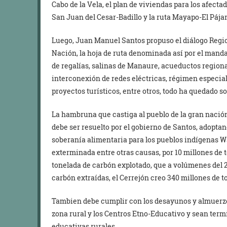
Cabo de la Vela, el plan de viviendas para los afectad
San Juan del Cesar-Badillo y la ruta Mayapo-El Páj
Luego, Juan Manuel Santos propuso el diálogo Regio
Nación, la hoja de ruta denominada así por el mand
de regalías, salinas de Manaure, acueductos regionale
interconexión de redes eléctricas, régimen especial
proyectos turísticos, entre otros, todo ha quedado s
La hambruna que castiga al pueblo de la gran nació
debe ser resuelto por el gobierno de Santos, adoptan
soberanía alimentaria para los pueblos indígenas
exterminada entre otras causas, por 10 millones de 
tonelada de carbón explotado, que a volúmenes del 20
carbón extraídas, el Cerrejón creo 340 millones de to
Tambien debe cumplir con los desayunos y almuerzos
zona rural y los Centros Etno-Educativo y sean term
educativas rurales.