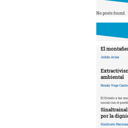
No posts found.
El montañer
Julián Arias
Extractivis
ambiental
Renán Vega Canto
El Estado y las m
social con el pueb
Sinaltraina
por la digni
Sindicato Naciona