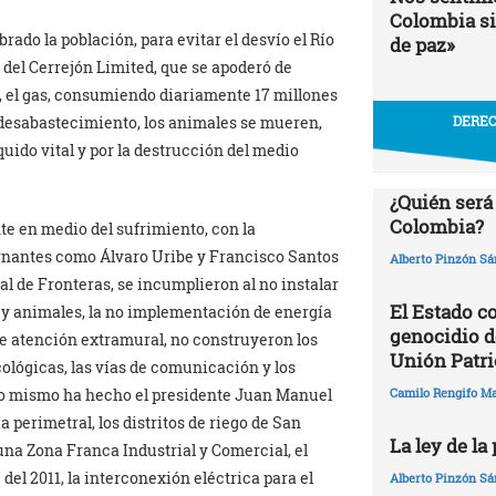
Colombia si
brado la población, para evitar el desvío el Río
de paz»
del Cerrejón Limited, que se apoderó de
n, el gas, consumiendo diariamente 17 millones
 desabastecimiento, los animales se mueren,
DEREC
quido vital y por la destrucción del medio
¿Quién será
Colombia?
te en medio del sufrimiento, con la
rnantes como Álvaro Uribe y Francisco Santos
Alberto Pinzón S
l de Fronteras, se incumplieron al no instalar
El Estado c
s y animales, la no implementación de energía
genocidio de
 de atención extramural, no construyeron los
Unión Patri
ológicas, las vías de comunicación y los
 lo mismo ha hecho el presidente Juan Manuel
Camilo Rengifo M
 perimetral, los distritos de riego de San
La ley de la
na Zona Franca Industrial y Comercial, el
l 2011, la interconexión eléctrica para el
Alberto Pinzón S