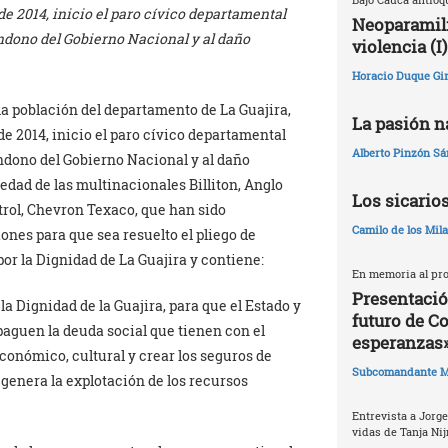
de 2014, inicio el paro cívico departamental
Neoparamili
andono del Gobierno Nacional y al daño
violencia (I)
Horacio Duque Gir
la población del departamento de La Guajira,
La pasión na
de 2014, inicio el paro cívico departamental
Alberto Pinzón S
andono del Gobierno Nacional y al daño
edad de las multinacionales Billiton, Anglo
Los sicario
rol, Chevron Texaco, que han sido
Camilo de los Mil
ones para que sea resuelto el pliego de
or la Dignidad de La Guajira y contiene:
En memoria al pro
Presentació
la Dignidad de la Guajira, para que el Estado y
futuro de C
paguen la deuda social que tienen con el
esperanzas
económico, cultural y crear los seguros de
Subcomandante M
genera la explotación de los recursos
Entrevista a Jorge
vidas de Tanja Nij