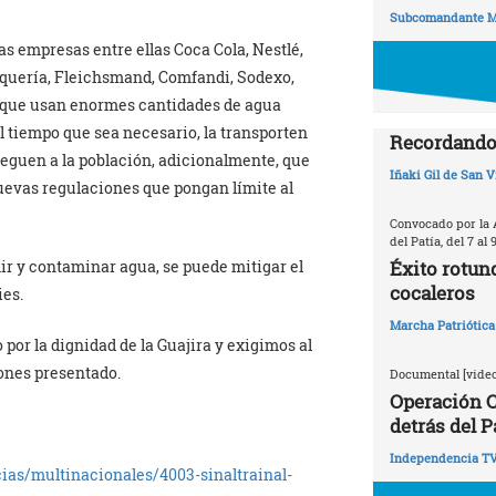
Subcomandante M
as empresas entre ellas Coca Cola, Nestlé,
lquería, Fleichsmand, Comfandi, Sodexo,
, que usan enormes cantidades de agua
 tiempo que sea necesario, la transporten
Recordando 
reguen a la población, adicionalmente, que
Iñaki Gil de San V
nuevas regulaciones que pongan límite al
Convocado por la 
del Patía, del 7 al 
 y contaminar agua, se puede mitigar el
Éxito rotun
cocaleros
ies.
Marcha Patriótica
o por la dignidad de la Guajira y exigimos al
iones presentado.
Documental [video
Operación C
detrás del P
Independencia T
cias/multinacionales/4003-sinaltrainal-