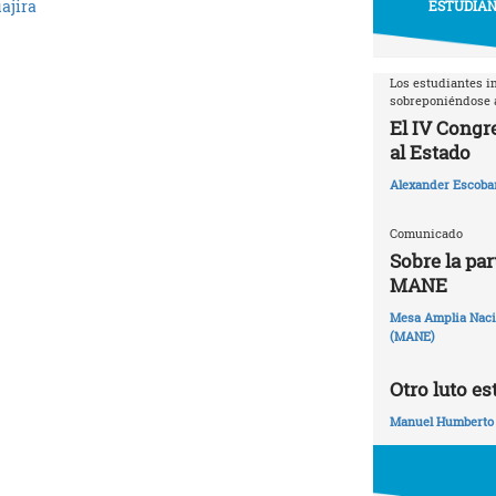
ajira
ESTUDIAN
Los estudiantes i
sobreponiéndose a
El IV Congr
al Estado
Alexander Escoba
Comunicado
Sobre la par
MANE
Mesa Amplia Nacio
(MANE)
Otro luto es
Manuel Humberto