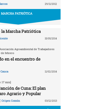
arcos
29/11/2012
MARCHA PATRIÓTICA
la Marcha Patriótica
icente
15/05/2014
Asociación Agroambiental de Trabajadores
9 de febrero
do en el encuentro de
 Cauca
11/02/2014
: 17 min]
anción de Cuna: El plan
aro Agrario y Popular
V
,
Origen Común
03/12/2013