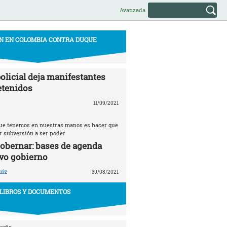
Avanzada
N EN COLOMBIA CONTRA DUQUE
olicial deja manifestantes
etenidos
11/09/2021
 que tenemos en nuestras manos es hacer que
r subversión a ser poder
gobernar: bases de agenda
vo gobierno
uíz
30/08/2021
LIBROS Y DOCUMENTOS
ueño