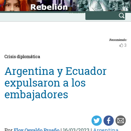
Skip
INICIO
to
Avanzada
content
Recomiendo:
3
Crisis diplomática
Argentina y Ecuador
expulsaron a los
embajadores
Por
|
16/03/2023
|
Argentina
,
Eloy Osvaldo Proaño