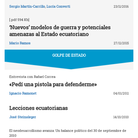
Sergio Martín-Carrillo
,
Lucía Converti
23/11/2016
[.pdf 594 Kb]
‘Nuevos’ modelos de guerra y potenciales
amenazas al Estado ecuatoriano
Mario Ramos
27/11/2015
GOLPE DE ESTADO
Entrevista con Rafael Correa
«Pedí una pistola para defenderme»
Ignacio Ramonet
04/01/2011
Lecciones ecuatorianas
José Steinsleger
14/10/2010
El neodesarrollismo avanza: Un balance político del 30 de septiembre de
2010