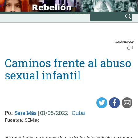
Skip
INICIO
to
Avanzada
content
Recomiendo:
1
Caminos frente al abuso
sexual infantil
Por
|
01/06/2022
|
Cuba
Sara Más
Fuentes:
SEMlac
No revictimizar a quienes han sufrido algún acto de violencia