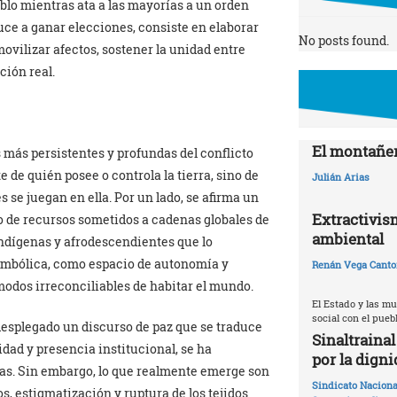
lo mientras ata a las mayorías a un orden
uce a ganar elecciones, consiste en elaborar
No posts found.
vilizar afectos, sostener la unidad entre
ción real.
El montañer
s más persistentes y profundas del conflicto
de quién posee o controla la tierra, sino de
Julián Arias
 se juegan en ella. Por un lado, se afirma un
Extractivis
to de recursos sometidos a cadenas globales de
ambiental
indígenas y afrodescendientes que lo
imbólica, como espacio de autonomía y
Renán Vega Canto
odos irreconciliables de habitar el mundo.
El Estado y las m
social con el pueb
 desplegado un discurso de paz que se traduce
Sinaltraina
idad y presencia institucional, se ha
por la digni
cas. Sin embargo, lo que realmente emerge son
Sindicato Naciona
, estigmatización y ruptura de los tejidos