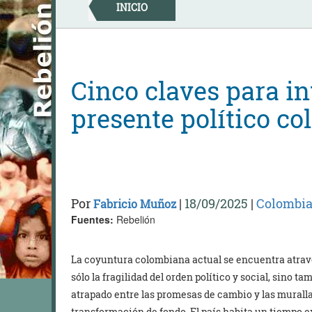
Skip
INICIO
to
content
Cinco claves para in
presente político c
Por
|
18/09/2025
|
Colombi
Fabricio Muñoz
Fuentes:
Rebelión
La coyuntura colombiana actual se encuentra atrav
sólo la fragilidad del orden político y social, sino 
atrapado entre las promesas de cambio y las murall
transformación de fondo. El país habita un tiempo 