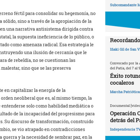
Subcomandante M
erreno fértil para consolidar su hegemonía, no
ólido, sino a través de la apropiación de la
en una narrativa antisistema dirigida contra
atal, la supuesta ineficiencia de lo público, o
Recordando 
ntado como amenaza radical. Esa estrategia le
Iñaki Gil de San V
nstruyendo una ilusión de cercanía que le
ara de rebeldía, no se cuestionan las
Convocado por la 
malestar, sino que se las preserva
del Patía, del 7 al 
Éxito rotun
cocaleros
 en capitalizar la energía de la
Marcha Patriótica
orden neoliberal que es, al mismo tiempo, la
e entenderse solo como habilidad mediática o
Documental [video
Operación C
ultado de la incapacidad del progresismo para
detrás del P
es. Su discurso de transformación, construido
 cambio, se vio atrapado en contradicciones
Independencia T
a guerra y la necesidad de sembrar paz, en la