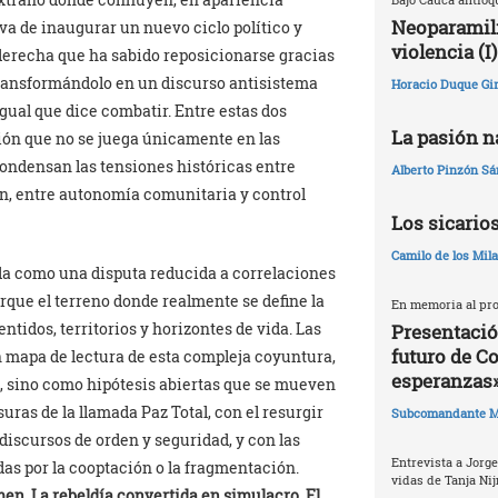
Neoparamili
va de inaugurar un nuevo ciclo político y
violencia (I)
a derecha que ha sabido reposicionarse gracias
 transformándolo en un discurso antisistema
Horacio Duque Gir
gual que dice combatir. Entre estas dos
La pasión na
ión que no se juega únicamente en las
e condensan las tensiones históricas entre
Alberto Pinzón S
ón, entre autonomía comunitaria y control
Los sicario
Camilo de los Mil
da como una disputa reducida a correlaciones
orque el terreno donde realmente se define la
En memoria al pro
tidos, territorios y horizontes de vida. Las
Presentació
futuro de C
n mapa de lectura de esta compleja coyuntura,
esperanzas
, sino como hipótesis abiertas que se mueven
suras de la llamada Paz Total, con el resurgir
Subcomandante M
discursos de orden y seguridad, y con las
Entrevista a Jorge
as por la cooptación o la fragmentación.
vidas de Tanja Nij
imen
,
La rebeldía convertida en simulacro
,
El