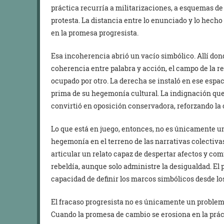
práctica recurría a militarizaciones, a esquemas de 
protesta. La distancia entre lo enunciado y lo hecho
en la promesa progresista.
Esa incoherencia abrió un vacío simbólico. Allí do
coherencia entre palabra y acción, el campo de la r
ocupado por otro. La derecha se instaló en ese espa
prima de su hegemonía cultural. La indignación qu
convirtió en oposición conservadora, reforzando la 
Lo que está en juego, entonces, no es únicamente una
hegemonía en el terreno de las narrativas colectivas
articular un relato capaz de despertar afectos y com
rebeldía, aunque solo administre la desigualdad. El p
capacidad de definir los marcos simbólicos desde los
El fracaso progresista no es únicamente un problema
Cuando la promesa de cambio se erosiona en la práct