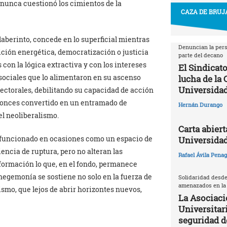
nunca cuestionó los cimientos de la
CAZA DE BRUJA
aberinto, concede en lo superficial mientras
Denuncian la pers
ición energética, democratización o justicia
parte del decano
con la lógica extractiva y con los intereses
El Sindicato
ociales que lo alimentaron en su ascenso
lucha de la
Universidad
ectorales, debilitando su capacidad de acción
tonces convertido en un entramado de
Hernán Durango
el neoliberalismo.
Carta abiert
a funcionado en ocasiones como un espacio de
Universida
encia de ruptura, pero no alteran las
Rafael Ávila Pena
sformación lo que, en el fondo, permanece
 hegemonía se sostiene no solo en la fuerza de
Solidaridad desde
amenazados en la
ismo, que lejos de abrir horizontes nuevos,
La Asociaci
Universitari
seguridad 