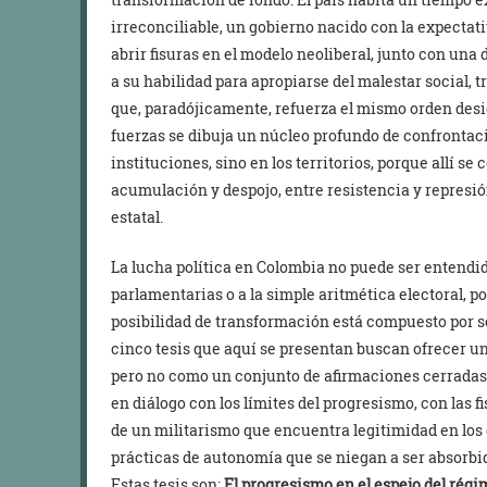
irreconciliable, un gobierno nacido con la expectati
abrir fisuras en el modelo neoliberal, junto con un
a su habilidad para apropiarse del malestar social,
que, paradójicamente, refuerza el mismo orden desi
fuerzas se dibuja un núcleo profundo de confrontac
instituciones, sino en los territorios, porque allí s
acumulación y despojo, entre resistencia y represi
estatal.
La lucha política en Colombia no puede ser entendi
parlamentarias o a la simple aritmética electoral, p
posibilidad de transformación está compuesto por sen
cinco tesis que aquí se presentan buscan ofrecer u
pero no como un conjunto de afirmaciones cerradas
en diálogo con los límites del progresismo, con las fi
de un militarismo que encuentra legitimidad en los 
prácticas de autonomía que se niegan a ser absorbid
Estas tesis son:
El progresismo en el espejo del rég