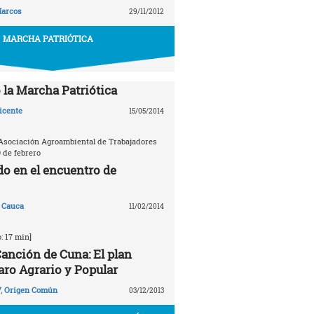
arcos
29/11/2012
MARCHA PATRIÓTICA
la Marcha Patriótica
icente
15/05/2014
Asociación Agroambiental de Trabajadores
9 de febrero
do en el encuentro de
 Cauca
11/02/2014
: 17 min]
anción de Cuna: El plan
aro Agrario y Popular
V
,
Origen Común
03/12/2013