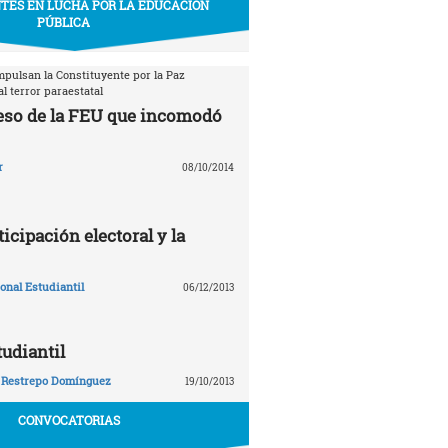
TES EN LUCHA POR LA EDUCACIÓN
PÚBLICA
mpulsan la Constituyente por la Paz
l terror paraestatal
eso de la FEU que incomodó
r
08/10/2014
ticipación electoral y la
nal Estudiantil
06/12/2013
tudiantil
 Restrepo Domínguez
19/10/2013
CONVOCATORIAS