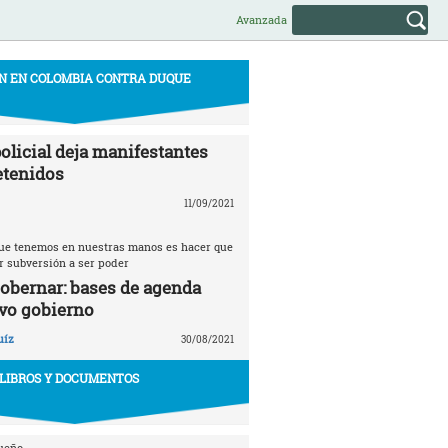
Avanzada
N EN COLOMBIA CONTRA DUQUE
olicial deja manifestantes
etenidos
11/09/2021
 que tenemos en nuestras manos es hacer que
r subversión a ser poder
gobernar: bases de agenda
vo gobierno
uíz
30/08/2021
LIBROS Y DOCUMENTOS
ueño