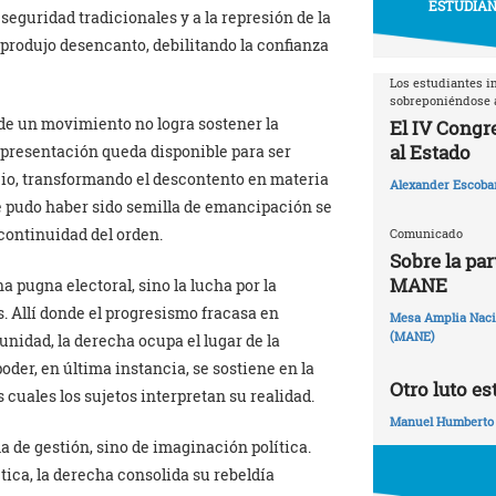
ESTUDIAN
seguridad tradicionales y a la represión de la
 produjo desencanto, debilitando la confianza
Los estudiantes i
sobreponiéndose a
nde un movimiento no logra sostener la
El IV Congr
al Estado
epresentación queda disponible para ser
cio, transformando el descontento en materia
Alexander Escoba
e pudo haber sido semilla de emancipación se
continuidad del orden.
Comunicado
Sobre la par
MANE
 pugna electoral, sino la lucha por la
. Allí donde el progresismo fracasa en
Mesa Amplia Nacio
(MANE)
unidad, la derecha ocupa el lugar de la
oder, en última instancia, se sostiene en la
Otro luto es
 cuales los sujetos interpretan su realidad.
Manuel Humberto
 de gestión, sino de imaginación política.
ica, la derecha consolida su rebeldía