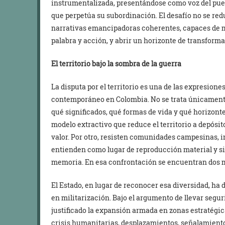
instrumentalizada, presentándose como voz del pueb
que perpetúa su subordinación. El desafío no se red
narrativas emancipadoras coherentes, capaces de mo
palabra y acción, y abrir un horizonte de transforma
El territorio bajo la sombra de la guerra
La disputa por el territorio es una de las expresione
contemporáneo en Colombia. No se trata únicamente 
qué significados, qué formas de vida y qué horizontes
modelo extractivo que reduce el territorio a depósi
valor. Por otro, resisten comunidades campesinas, 
entienden como lugar de reproducción material y s
memoria. En esa confrontación se encuentran dos m
El Estado, en lugar de reconocer esa diversidad, ha
en militarización. Bajo el argumento de llevar segur
justificado la expansión armada en zonas estratégi
crisis humanitarias, desplazamientos, señalamientos