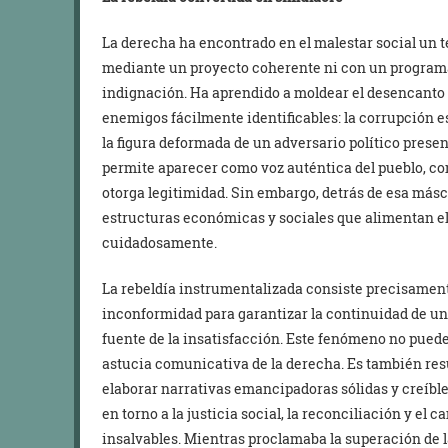
La derecha ha encontrado en el malestar social un t
mediante un proyecto coherente ni con un programa s
indignación. Ha aprendido a moldear el desencanto 
enemigos fácilmente identificables: la corrupción est
la figura deformada de un adversario político prese
permite aparecer como voz auténtica del pueblo, co
otorga legitimidad. Sin embargo, detrás de esa másc
estructuras económicas y sociales que alimentan el 
cuidadosamente.
La rebeldía instrumentalizada consiste precisamente
inconformidad para garantizar la continuidad de un 
fuente de la insatisfacción. Este fenómeno no pued
astucia comunicativa de la derecha. Es también res
elaborar narrativas emancipadoras sólidas y creíbl
en torno a la justicia social, la reconciliación y el
insalvables. Mientras proclamaba la superación de l