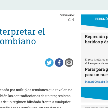
Recomiendo:
REBELIÓ
4
terpretar el
Represión p
olombiano
heridos y d
El reto histórico
el Paro pase de se
Parar para 
a
para un nue
Piedad Córdoba R
esada por múltiples tensiones que revelan no
también las contradicciones de un progresismo
as de un régimen blindado frente a cualquier
extraño donde confluyen, en apariencia
Bajo Cauca antioq