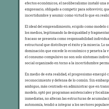
efectos económicos, el neoliberalismo instaló una su
empresario, obligado a competir para sobrevivir, qu
incertidumbre y asumir como virtud lo que en reali
El ideal del emprendimiento, erigido como modelo ci
los medios, legitimando la desigualdad y fragmentand
fracaso se presenta como responsabilidad individu
estructural que distribuye el éxito y la miseria. Lo 
dominación que excede lo económico y penetra la vid
el consumo compulsivo no son solo síntomas individ
social organizado en torno a la incertidumbre perm
En medio de esta realidad, el progresismo emergió co
reconocimiento y defensa de lo común. Sin embargo,
ambiguo, más centrado en administrar que en transfo
modelo, optó por programas asistenciales y focaliz
inmediatas, no alteran las estructuras de acumulació
autonomía, tendió a integrar a los sectores populare