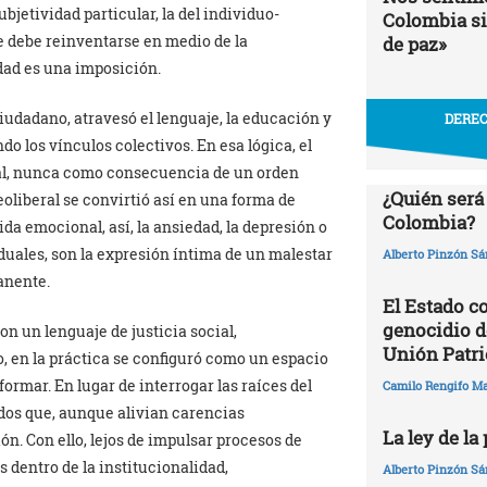
bjetividad particular, la del individuo-
Colombia si
e debe reinventarse en medio de la
de paz»
dad es una imposición.
udadano, atravesó el lenguaje, la educación y
DEREC
o los vínculos colectivos. En esa lógica, el
al, nunca como consecuencia de un orden
¿Quién será
neoliberal se convirtió así en una forma de
Colombia?
a emocional, así, la ansiedad, la depresión o
uales, son la expresión íntima de un malestar
Alberto Pinzón S
anente.
El Estado c
genocidio de
n un lenguaje de justicia social,
Unión Patri
 en la práctica se configuró como un espacio
rmar. En lugar de interrogar las raíces del
Camilo Rengifo M
ados que, aunque alivian carencias
La ley de la
n. Con ello, lejos de impulsar procesos de
s dentro de la institucionalidad,
Alberto Pinzón S