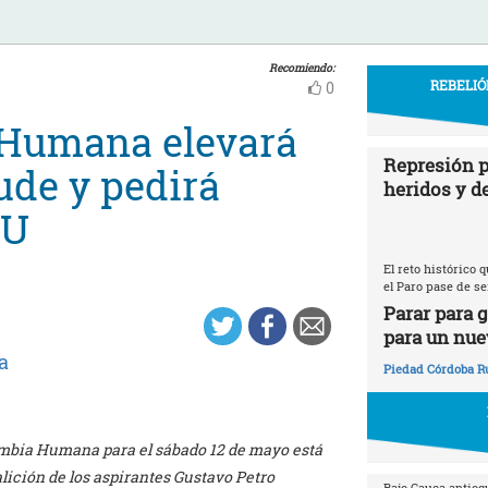
Recomiendo:
REBELIÓ
0
 Humana elevará
Represión p
ude y pedirá
heridos y d
NU
El reto histórico
el Paro pase de se
Parar para 
para un nue
a
Piedad Córdoba R
mbia Humana para el sábado 12 de mayo está
alición de los aspirantes Gustavo Petro
Bajo Cauca antioq