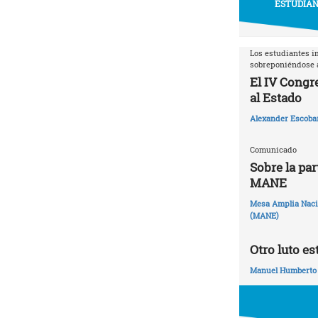
ESTUDIAN
Los estudiantes i
sobreponiéndose a
El IV Congr
al Estado
Alexander Escoba
Comunicado
Sobre la par
MANE
Mesa Amplia Nacio
(MANE)
Otro luto es
Manuel Humberto