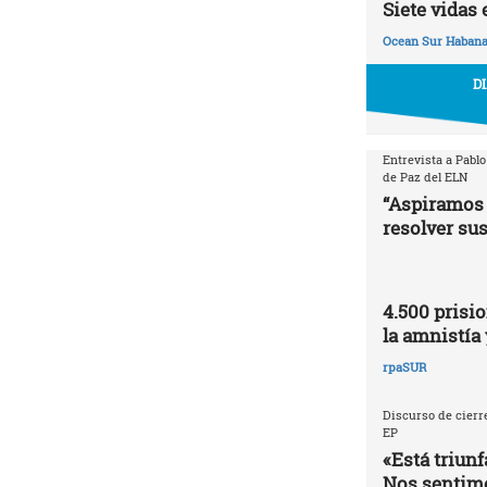
Siete vidas 
Ocean Sur Haban
D
Entrevista a Pablo
de Paz del ELN
“Aspiramos 
resolver sus
4.500 prisio
la amnistía 
rpaSUR
Discurso de cierre
EP
«Está triunf
Nos sentimo