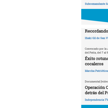
Subcomandante M
Recordando 
Iñaki Gil de San V
Convocado por la 
del Patía, del 7 al 
Éxito rotun
cocaleros
Marcha Patriótica
Documental [video
Operación C
detrás del P
Independencia T