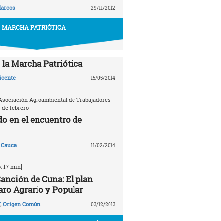
arcos
29/11/2012
MARCHA PATRIÓTICA
la Marcha Patriótica
icente
15/05/2014
Asociación Agroambiental de Trabajadores
9 de febrero
do en el encuentro de
 Cauca
11/02/2014
: 17 min]
anción de Cuna: El plan
aro Agrario y Popular
V
,
Origen Común
03/12/2013