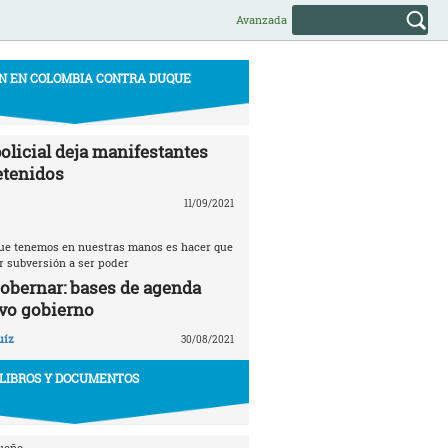
Avanzada
N EN COLOMBIA CONTRA DUQUE
olicial deja manifestantes
etenidos
11/09/2021
 que tenemos en nuestras manos es hacer que
r subversión a ser poder
gobernar: bases de agenda
vo gobierno
uíz
30/08/2021
LIBROS Y DOCUMENTOS
ueño