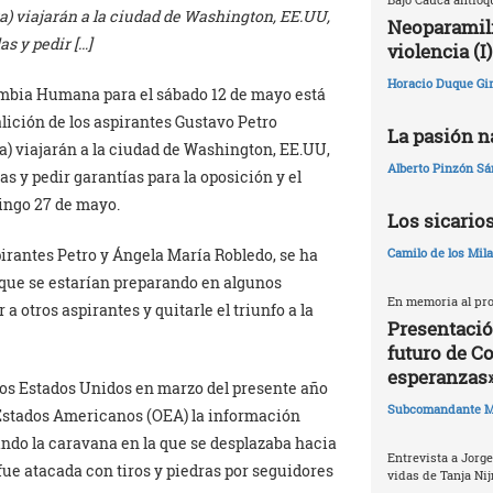
a) viajarán a la ciudad de Washington, EE.UU,
Neoparamili
s y pedir […]
violencia (I)
Horacio Duque Gir
mbia Humana para el sábado 12 de mayo está
alición de los aspirantes Gustavo Petro
La pasión na
a) viajarán a la ciudad de Washington, EE.UU,
Alberto Pinzón S
 y pedir garantías para la oposición y el
ingo 27 de mayo.
Los sicario
pirantes Petro y Ángela María Robledo, se ha
Camilo de los Mil
que se estarían preparando en algunos
En memoria al pro
 otros aspirantes y quitarle el triunfo a la
Presentació
futuro de C
esperanzas
 los Estados Unidos en marzo del presente año
Subcomandante M
Estados Americanos (OEA) la información
ando la caravana en la que se desplazaba hacia
Entrevista a Jorge
ue atacada con tiros y piedras por seguidores
vidas de Tanja Nij