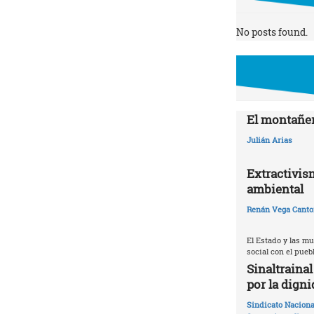
No posts found.
El montañer
Julián Arias
Extractivis
ambiental
Renán Vega Canto
El Estado y las m
social con el pueb
Sinaltraina
por la digni
Sindicato Naciona