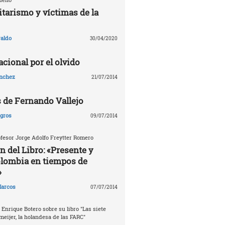
tarismo y víctimas de la
aldo
30/04/2020
cional por el olvido
ánchez
21/07/2014
s de Fernando Vallejo
agros
09/07/2014
fesor Jorge Adolfo Freytter Romero
n del Libro: «Presente y
olombia en tiempos de
»
arcos
07/07/2014
 Enrique Botero sobre su libro "Las siete
meijer, la holandesa de las FARC"