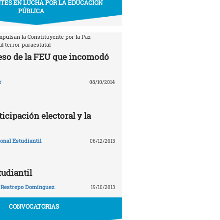
TES EN LUCHA POR LA EDUCACIÓN
PÚBLICA
mpulsan la Constituyente por la Paz
l terror paraestatal
eso de la FEU que incomodó
r
08/10/2014
ticipación electoral y la
nal Estudiantil
06/12/2013
tudiantil
 Restrepo Domínguez
19/10/2013
CONVOCATORIAS