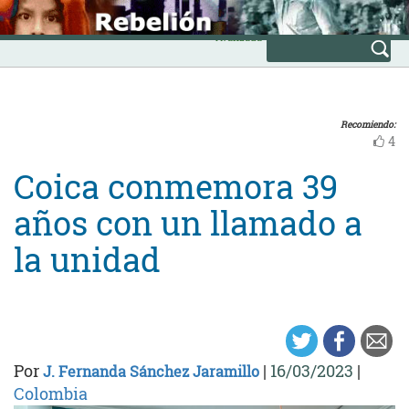
Skip
INICIO
to
Avanzada
content
Recomiendo:
4
Coica conmemora 39
años con un llamado a
la unidad
Por
|
16/03/2023
|
J. Fernanda Sánchez Jaramillo
Colombia