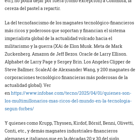
etc), no podía dejar por fuera (como excepción) a Colombia, la
cereza del pastel a repartir.
La del tecnofascismo de los magnates tecnológico-financieros
más ricos y poderosos que soportan y financian el sistema
imperialista global de la actualidad volcado hacia el
militarismo y la guerra (XAi de Elon Musk. Meta de Mark
Zuckenberg. Amazon de Jeff Bezos. Oracle de Larry Ellison.
Alphabet de Larry Page y Sergey Brin. Los Angeles Clipper de
Steve Ballmer. ScaleAI de Alexsander Wang, y 200 magnates de
corporaciones tecnológico financieras más poderosas de la
actualidad global). Ver
en
https://www.infobae.com/tecno/2025/04/01/quienes-son-
los-multimillonarios-mas-ricos-del-mundo-en-la-tecnologia-
segun-forbes/
Y quienes como Krupp, Thyssen, Kirdof, Bórsif, Benni, Olivetti,
Conti, etc., y demás magnates industriales-financieros
alemanes e italianos que en la décadas 20 y 30 del siglo