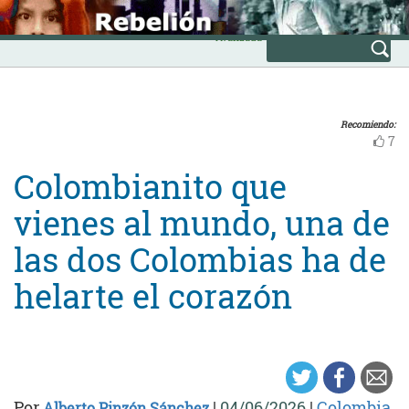
Skip
INICIO
to
Avanzada
content
Recomiendo:
7
Colombianito que
vienes al mundo, una de
las dos Colombias ha de
helarte el corazón
Por
|
04/06/2026
|
Colombia
Alberto Pinzón Sánchez