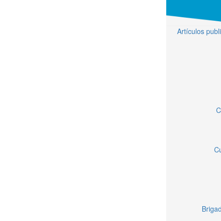
Artículos pub
C
Cu
Brigad