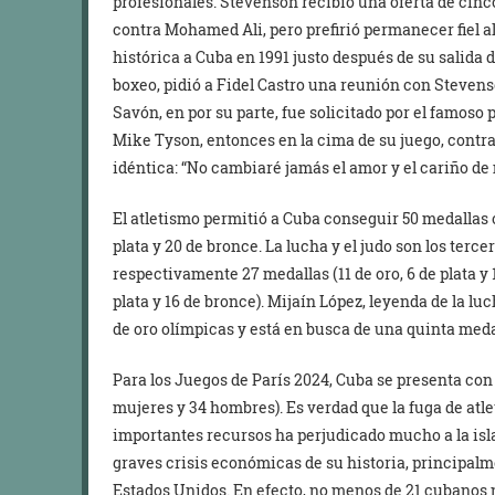
profesionales. Stevenson recibió una oferta de cin
contra Mohamed Ali, pero prefirió permanecer fiel al
histórica a Cuba en 1991 justo después de su salida 
boxeo, pidió a Fidel Castro una reunión con Stevens
Savón, en por su parte, fue solicitado por el famos
Mike Tyson, entonces en la cima de su juego, contra
idéntica: “No cambiaré jamás el amor y el cariño de 
El atletismo permitió a Cuba conseguir 50 medallas ol
plata y 20 de bronce. La lucha y el judo son los terce
respectivamente 27 medallas (11 de oro, 6 de plata y 1
plata y 16 de bronce). Mijaín López, leyenda de la 
de oro olímpicas y está en busca de una quinta meda
Para los Juegos de París 2024, Cuba se presenta con
mujeres y 34 hombres). Es verdad que la fuga de atle
importantes recursos ha perjudicado mucho a la isl
graves crisis económicas de su historia, principalm
Estados Unidos. En efecto, no menos de 21 cubanos n