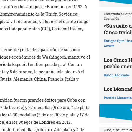
a triunfó en los Juegos de Barcelona en 1992. A
l desmoronamiento de la Unión Soviética,
Entrevista a Gera
liberación
plata y 11 de bronce, y alcanzó el quinto rango
«Su sueño d
ados Independientes (CEI), Estados Unidos,
Cinco traic
Enrique Ojito Lin
Acosta
ertemente por la desaparición de su socio
anciones económicas de Washington, mantuvo el
Los Cinco H
eriodo Especial en tiempos de paz”. Con un
pueblo enér
lata y 8 de bronce, la pequeña isla alcanzó el
Rubén Abelenda
Rusia, Alemania, China, Francia, Italia y
Los Moncadi
Patricio Montesin
ambién fueron grandes éxitos para Cuba con
7 de bronce) y 27 medallas (9 de oro, 7 de plata
logró 30 medallas (3 de oro, 10 de plata y 17 de
nce) en los Juegos de Londres en 2012.
uistó 11 medallas (5 de oro, 2 de plata y 4 de
Cuba, cincuenta 