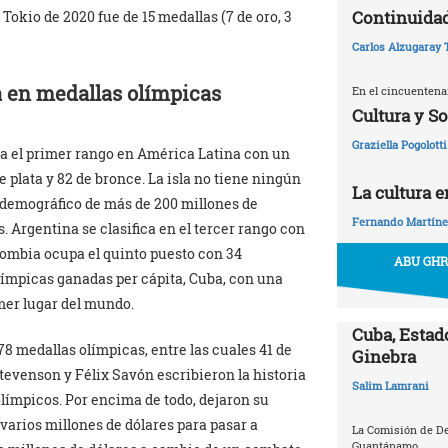
Continuidad
Tokio de 2020 fue de 15 medallas (7 de oro, 3
Carlos Alzugaray 
a en medallas olímpicas
En el cincuentena
Cultura y S
Graziella Pogolotti
upa el primer rango en América Latina con un
de plata y 82 de bronce. La isla no tiene ningún
La cultura 
e demográfico de más de 200 millones de
Fernando Martíne
 Argentina se clasifica en el tercer rango con
lombia ocupa el quinto puesto con 34
ABU GHR
límpicas ganadas per cápita, Cuba, con una
imer lugar del mundo.
Cuba, Estado
8 medallas olímpicas, entre las cuales 41 de
Ginebra
 Stevenson y Félix Savón escribieron la historia
Salim Lamrani
límpicos. Por encima de todo, dejaron su
arios millones de dólares para pasar a
La Comisión de D
Guantánamo