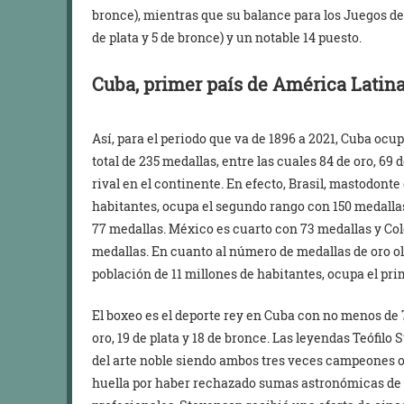
bronce), mientras que su balance para los Juegos de 
de plata y 5 de bronce) y un notable 14 puesto.
Cuba, primer país de América Latin
Así, para el periodo que va de 1896 a 2021, Cuba oc
total de 235 medallas, entre las cuales 84 de oro, 69 
rival en el continente. En efecto, Brasil, mastodont
habitantes, ocupa el segundo rango con 150 medallas.
77 medallas. México es cuarto con 73 medallas y Co
medallas. En cuanto al número de medallas de oro o
población de 11 millones de habitantes, ocupa el pr
El boxeo es el deporte rey en Cuba con no menos de 7
oro, 19 de plata y 18 de bronce. Las leyendas Teófilo
del arte noble siendo ambos tres veces campeones o
huella por haber rechazado sumas astronómicas de v