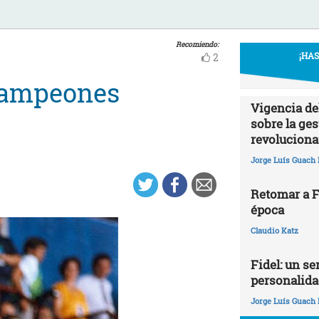
Recomiendo:
¡HA
2
 campeones
Vigencia de
sobre la ges
revoluciona
Jorge Luís Guach 
Retomar a Fi
época
Claudio Katz
Fidel: un ser
personalida
Jorge Luís Guach 