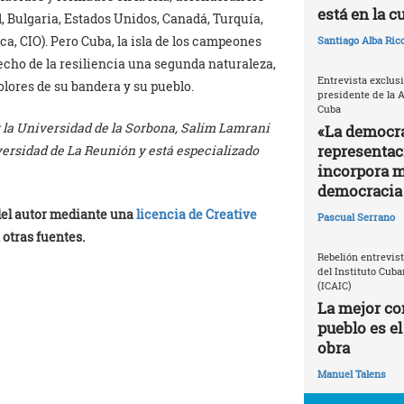
está en la c
l, Bulgaria, Estados Unidos, Canadá, Turquía,
ica, CIO). Pero Cuba, la isla de los campeones
Santiago Alba Ric
echo de la resiliencia una segunda naturaleza,
Entrevista exclusi
lores de su bandera y su pueblo.
presidente de la 
Cuba
 la Universidad de la Sorbona, Salim Lamrani
«La democra
representac
versidad de La Reunión y está especializado
incorpora m
democracia 
 del autor mediante una
licencia de Creative
Pascual Serrano
 otras fuentes.
Rebelión entrevis
del Instituto Cuba
(ICAIC)
La mejor con
pueblo es el
obra
Manuel Talens