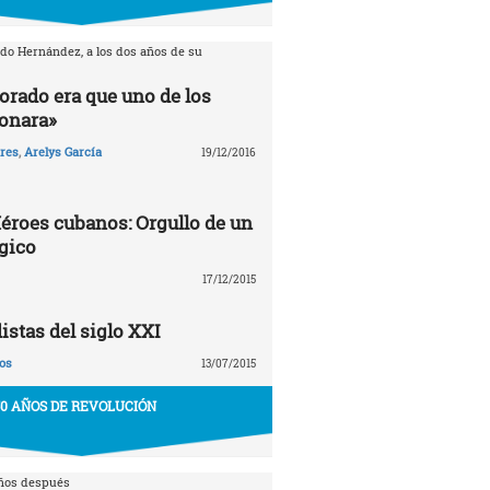
rdo Hernández, a los dos años de su
orado era que uno de los
ionara»
ares
,
Arelys García
19/12/2016
éroes cubanos: Orgullo de un
gico
17/12/2015
stas del siglo XXI
os
13/07/2015
50 AÑOS DE REVOLUCIÓN
años después