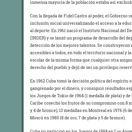
inmensa mayoría de la población estaba así excluida
Con la llegada de Fidel Castro al poder, el Gobierno 
inclusión social universalizando el acceso a la educac
al deporte. En 1961 nació el Instituto Nacional del 
(INDER) y se lanzó un programa de desarrollo del depo
detección de los mejores talentos. Se construyeron i
accesibles a todos, en todo el territorio nacional y 
escolar de la misma forma que cualquier otra asigna
derecho del pueblo y dejó de ser un privilegio reser
En 1962 Cuba tomó la decisión política del espíritu 
gangrenado por el dinero, y consiguió resultados es
los Juegos de Tokio de 1964 (1 medalla de plata) y de 
Caribe cosechó los frutos de su compromiso con 8 me
y 4 de bronce), 13 medallas en Montreal en 1976 (6 de
Moscú en 1980 (8 de oro, 7 de plata y 5 de bronce).
Cuba no participó en los Juegos de 1984 en Los Ángel