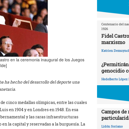
Centenario del nac
1926
Fidel Castro
marxismo
Katrien Demuync
astro en la ceremonia inaugural de los Juegos
¿Permitirán
lde]
genocidio c
Hedelberto López 
a ha hecho del desarrollo del deporte una
anetaria.
de cinco medallas olímpicas, entre las cuales
Luis en 1904 y en Londres en 1948. En esa
Campos de r
ubernamental y las raras infraestructuras
particularid
 en la capital y reservadas a la burguesía. La
Lidón Soriano