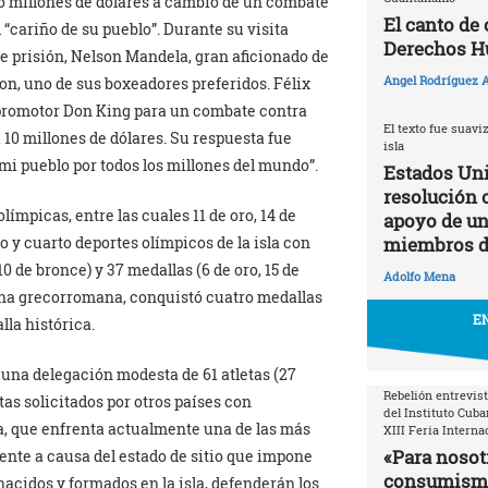
co millones de dólares a cambio de un combate
El canto de
 “cariño de su pueblo”. Durante su visita
Derechos 
de prisión, Nelson Mandela, gran aficionado de
Angel Rodríguez A
on, uno de sus boxeadores preferidos. Félix
o promotor Don King para un combate contra
El texto fue suavi
 10 millones de dólares. Su respuesta fue
isla
mi pueblo por todos los millones del mundo”.
Estados Uni
resolución 
ímpicas, entre las cuales 11 de oro, 14 de
apoyo de un 
miembros d
ro y cuarto deportes olímpicos de la isla con
0 de bronce) y 37 medallas (6 de oro, 15 de
Adolfo Mena
lucha grecorromana, conquistó cuatro medallas
EN
lla histórica.
 una delegación modesta de 61 atletas (27
Rebelión entrevist
tas solicitados por otros países con
del Instituto Cuba
a, que enfrenta actualmente una de las más
XIII Feria Interna
«Para nosotr
ente a causa del estado de sitio que impone
consumismo 
acidos y formados en la isla, defenderán los