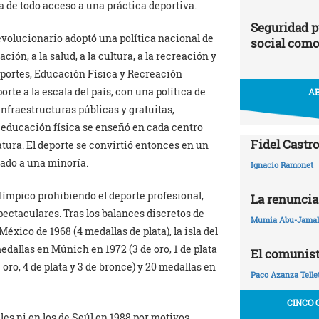
 de todo acceso a una práctica deportiva.
Seguridad p
revolucionario adoptó una política nacional de
social como
ión, a la salud, a la cultura, a la recreación y
Deportes, Educación Física y Recreación
rte a la escala del país, con una política de
AB
nfraestructuras públicas y gratuitas,
la educación física se enseñó en cada centro
Fidel Castro
tura. El deporte se convirtió entonces en un
vado a una minoría.
Ignacio Ramonet
olímpico prohibiendo el deporte profesional,
La renuncia
pectaculares. Tras los balances discretos de
Mumia Abu-Jamal
México de 1968 (4 medallas de plata), la isla del
dallas en Múnich en 1972 (3 de oro, 1 de plata
El comunist
 oro, 4 de plata y 3 de bronce) y 20 medallas en
Paco Azanza Telle
CINCO 
es ni en los de Seúl en 1988 por motivos