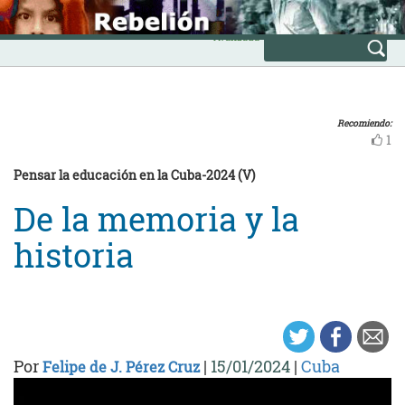
Skip
INICIO
to
Avanzada
content
Recomiendo:
1
Pensar la educación en la Cuba-2024 (V)
De la memoria y la
historia
Por
|
15/01/2024
|
Cuba
Felipe de J. Pérez Cruz