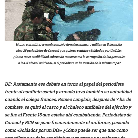
No, no son militares en el complejo de entrenamiento militar en Tolemaida,
sino 25 periodistas de Caracol que quieren sentirse «Soldados por Un Día».
¿Como tener credibilidad cubriendo temas como la corrupción de los generales
o los «Falsos Positivos», si el periodista se ha vestido de la misma ropa?
DE:
Justamente ese debate en torno al papel del periodista
frente al conflicto social y armado tuvo también su actualidad
cuando el colega francés, Romeo Langlois, después de 7 hs. de
combate, se quitó el casco y el chaleco antibalas del ejército y
se fue al Frente 15 que estaba ahí combatiendo. Periodistas de
Caracol y RCN se pone frecuentemente el uniforme, pasando
como «Soldados por un Día». ¿Cómo puede ser que uno como
periodista que debe ser objetivo y se ponga un uniforme de