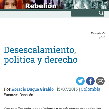
Skip
INICIO
to
Avanzada
content
Recomiendo:
0
Desescalamiento,
politica y derecho
Por
|
15/07/2015
|
Colombia
Horacio Duque Giraldo
Fuentes:
Rebelión
Con inteligencia, conocimiento y ponderacion proceden los