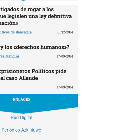
tigados de rogar a los
e legislen una ley definitiva
zación»
líticos de Rancagua
01/12/2014
oy los «derechos humanos»?
rez Mangini
17/09/2014
prisioneros Políticos pide
el caso Allende
17/09/2014
ENLACES
Red Digital
Periódico Azkintuwe