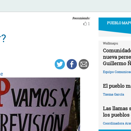
Recomiendo:
PUEBLO MAPU
1
r?
Wallmapu
Comunidade
nueva perse
Guillermo Ñ
Equipo Comunica
le
El pueblo m
Txema García
Las llamas s
los pueblos
Coordinadora Ara