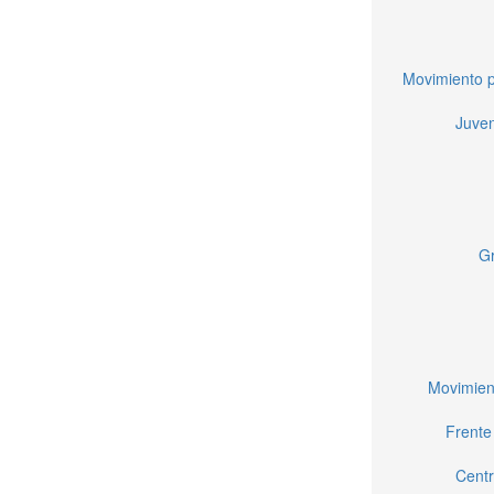
Movimiento p
Juven
Gr
Movimien
Frente
Centr