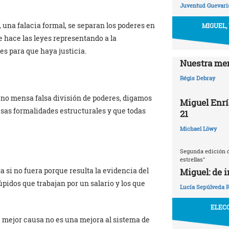
Juventud Guevaris
na falacia formal, se separan los poderes en
MIGUEL,
ue hace las leyes representando a la
yes para que haya justicia.
Nuestra mem
Régis Debray
 no mensa falsa división de poderes, digamos
Miguel Enrí
esas formalidades estructurales y que todas
21
Michael Löwy
Segunda edición d
estrellas"
a si no fuera porque resulta la evidencia del
Miguel: de 
pidos que trabajan por un salario y los que
Lucía Sepúlveda 
ELECC
a mejor causa no es una mejora al sistema de