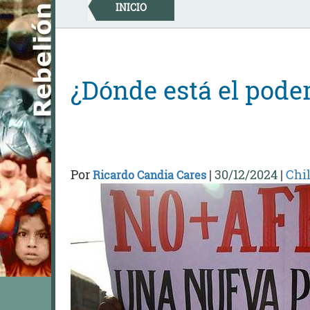
Skip
INICIO
to
content
¿Dónde está el pode
Por
|
30/12/2024
|
Chi
Ricardo Candia Cares