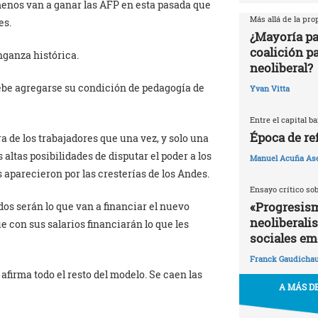
menos van a ganar las AFP en esta pasada que
Más allá de la pr
es.
¿Mayoría pa
coalición p
nganza histórica.
neoliberal?
ebe agregarse su condición de pedagogía de
Yvan Vitta
Entre el capital b
Época de re
a de los trabajadores que una vez, y solo una
s altas posibilidades de disputar el poder a los
Manuel Acuña As
 aparecieron por las cresterías de los Andes.
Ensayo crítico so
«Progresism
dos serán lo que van a financiar el nuevo
neoliberali
e con sus salarios financiarán lo que les
sociales em
Franck Gaudicha
afirma todo el resto del modelo. Se caen las
A MÁS DE