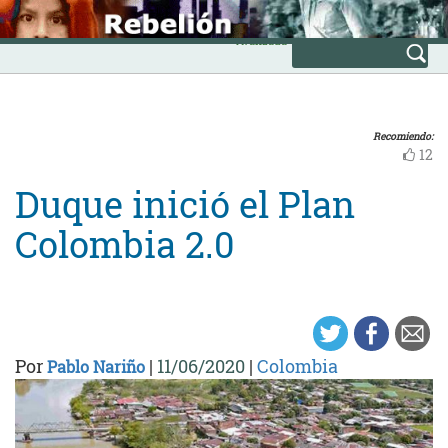
Skip
INICIO
to
Avanzada
content
Recomiendo:
12
Duque inició el Plan
Colombia 2.0
Por
|
11/06/2020
|
Colombia
Pablo Nariño