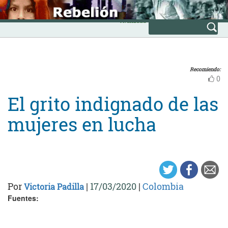
Skip
INICIO
to
Avanzada
content
Recomiendo:
0
El grito indignado de las
mujeres en lucha
Por
|
17/03/2020
|
Colombia
Victoria Padilla
Fuentes: