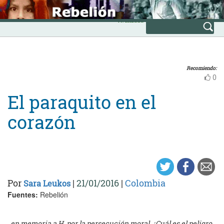
Skip
INICIO
to
Avanzada
content
Recomiendo:
0
El paraquito en el
corazón
Por
|
21/01/2016
|
Colombia
Sara Leukos
Fuentes:
Rebelión
..en memoria a H. por la persecución moral. ¿Cuál es el peligro