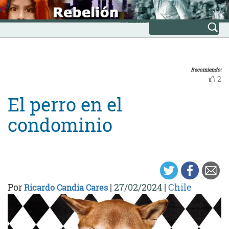
Skip
INICIO
to
Avanzada
content
Recomiendo:
2
El perro en el
condominio
Por
|
27/02/2024
|
Chile
Ricardo Candia Cares