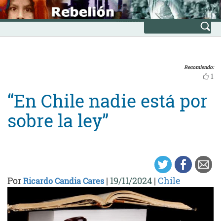
Skip
INICIO
to
Avanzada
content
Recomiendo:
1
“En Chile nadie está por
sobre la ley”
Por
|
19/11/2024
|
Chile
Ricardo Candia Cares