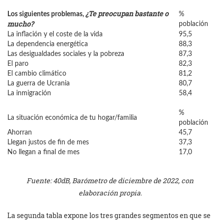
¿Te preocupan bastante o
Los siguientes problemas,
%
mucho?
población
La inflación y el coste de la vida
95,5
La dependencia energética
88,3
Las desigualdades sociales y la pobreza
87,3
El paro
82,3
El cambio climático
81,2
La guerra de Ucrania
80,7
La inmigración
58,4
%
La situación económica de tu hogar/familia
población
Ahorran
45,7
Llegan justos de fin de mes
37,3
No llegan a final de mes
17,0
Fuente: 40dB, Barómetro de diciembre de 2022, con
elaboración propia.
La segunda tabla expone los tres grandes segmentos en que se