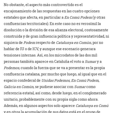
No obstante, el aspecto más controvertido es el
encajonamiento de las respuestas en las cuatro opciones
estatales que afecta, en particular a
En Comú Podem
(y otras
confluencias territoriales). En este caso no es verosímil la
disolución o la división de esa alianza electoral, costosamente
construida y de gran influencia política y representatividad, ni
siquiera de
Podem
respecto de
Catalunya en Común
, por no
hablar de IU o de ICV, y aunque ese escenario generara
tensiones internas. Así, en los microdatos de las dos mil
personas también aparece en Cataluña el voto a
Sumar
y a
Podemos
, cuando la fuerza que se va a presentar es la propia
confluencia catalana, por mucho que luego, al igual que en el
espacio confederal de
Unidas Podemos
,
En Comú Podem
,
Galicia en Común
, se pudiese asociar con
Sumar
como
referencia estatal, así como, desde luego, en el conglomerado
unitario, probablemente con su propia sigla como ahora.
Además, en algunos aspectos solo aparece
Catalunya en Comú
y en otros la acumulación de sus datos está en el grupo de