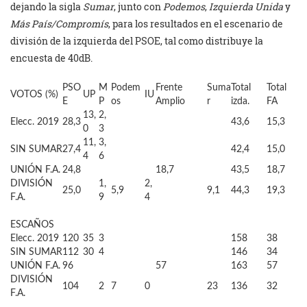
dejando la sigla
Sumar
, junto con
Podemos
,
Izquierda Unida
y
Más País/Compromís
, para los resultados en el escenario de
división de la izquierda del PSOE, tal como distribuye la
encuesta de 40dB.
PSO
M
Podem
Frente
Suma
Total
Total
VOTOS (%)
UP
IU
E
P
os
Amplio
r
izda.
FA
13,
2,
Elecc. 2019
28,3
43,6
15,3
0
3
11,
3,
SIN SUMAR
27,4
42,4
15,0
4
6
UNIÓN F.A.
24,8
18,7
43,5
18,7
DIVISIÓN
1,
2,
25,0
5,9
9,1
44,3
19,3
F.A.
9
4
ESCAÑOS
Elecc. 2019
120
35
3
158
38
SIN SUMAR
112
30
4
146
34
UNIÓN F.A.
96
57
163
57
DIVISIÓN
104
2
7
0
23
136
32
F.A.