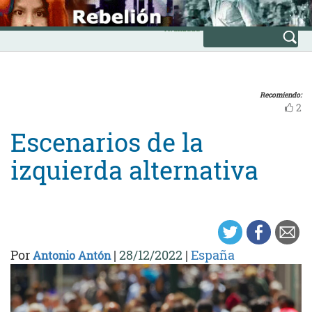
Skip
INICIO
to
Avanzada
content
Recomiendo:
2
Escenarios de la
izquierda alternativa
Por
|
28/12/2022
|
España
Antonio Antón