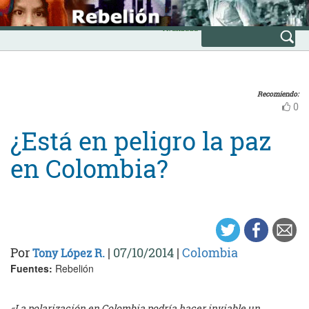
Skip
INICIO
to
Avanzada
content
Recomiendo:
0
¿Está en peligro la paz
en Colombia?
Por
|
07/10/2014
|
Colombia
Tony López R.
Fuentes:
Rebelión
«La polarización en Colombia podría hacer inviable un