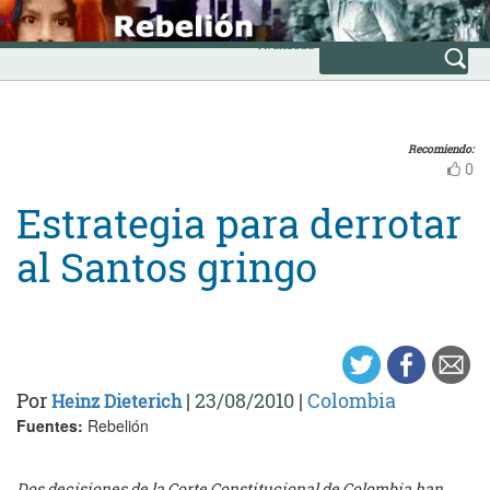
Skip
INICIO
to
Avanzada
content
Recomiendo:
0
Estrategia para derrotar
al Santos gringo
Por
|
23/08/2010
|
Colombia
Heinz Dieterich
Fuentes:
Rebelión
Dos decisiones de la Corte Constitucional de Colombia han