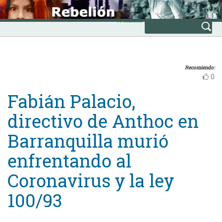
Skip
INICIO
to
Avanzada
content
Recomiendo:
0
Fabián Palacio,
directivo de Anthoc en
Barranquilla murió
enfrentando al
Coronavirus y la ley
100/93