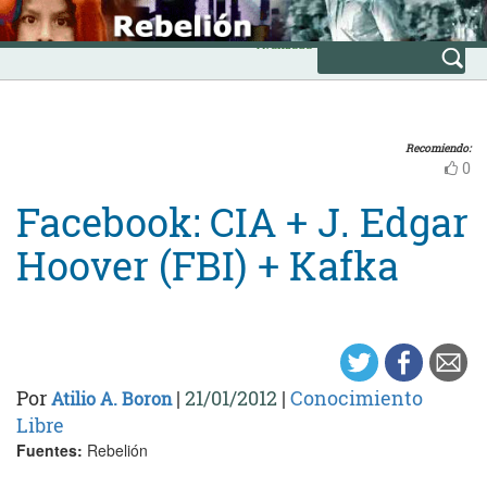
Skip
INICIO
to
Avanzada
content
Recomiendo:
0
Facebook: CIA + J. Edgar
Hoover (FBI) + Kafka
Por
|
21/01/2012
|
Conocimiento
Atilio A. Boron
Libre
Fuentes:
Rebelión