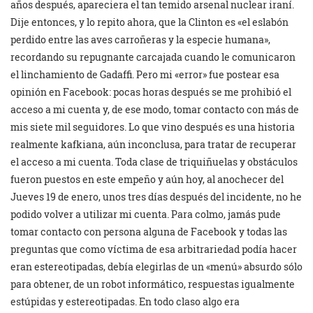
años después, apareciera el tan temido arsenal nuclear iraní.
Dije entonces, y lo repito ahora, que la Clinton es «el eslabón
perdido entre las aves carroñeras y la especie humana»,
recordando su repugnante carcajada cuando le comunicaron
el linchamiento de Gadaffi. Pero mi «error» fue postear esa
opinión en Facebook: pocas horas después se me prohibió el
acceso a mi cuenta y, de ese modo, tomar contacto con más de
mis siete mil seguidores. Lo que vino después es una historia
realmente kafkiana, aún inconclusa, para tratar de recuperar
el acceso a mi cuenta. Toda clase de triquiñuelas y obstáculos
fueron puestos en este empeño y aún hoy, al anochecer del
Jueves 19 de enero, unos tres días después del incidente, no he
podido volver a utilizar mi cuenta. Para colmo, jamás pude
tomar contacto con persona alguna de Facebook y todas las
preguntas que como víctima de esa arbitrariedad podía hacer
eran estereotipadas, debía elegirlas de un «menú» absurdo sólo
para obtener, de un robot informático, respuestas igualmente
estúpidas y estereotipadas. En todo claso algo era