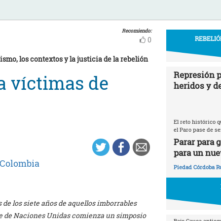
Recomiendo:
REBELIÓ
0
smo, los contextos y la justicia de la rebelión
Represión p
a víctimas de
heridos y d
El reto histórico
el Paro pase de se
Parar para 
para un nue
Colombia
Piedad Córdoba R
 de los siete años de aquellos imborrables
ede de Naciones Unidas comienza un simposio
Bajo Cauca antioq