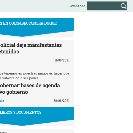
Avanzada
N EN COLOMBIA CONTRA DUQUE
olicial deja manifestantes
etenidos
11/09/2021
 que tenemos en nuestras manos es hacer que
r subversión a ser poder
gobernar: bases de agenda
vo gobierno
uíz
30/08/2021
LIBROS Y DOCUMENTOS
ueño