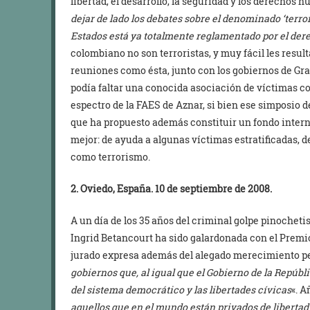
libertad, el desarrollo, la seguridad y los derechos 
dejar de lado los debates sobre el denominado ‘terror
Estados está ya totalmente reglamentado por el der
colombiano no son terroristas, y muy fácil les result
reuniones como ésta, junto con los gobiernos de Gran
podía faltar una conocida asociación de víctimas c
espectro de la FAES de Aznar, si bien ese simposio d
que ha propuesto además constituir un fondo intern
mejor: de ayuda a algunas víctimas estratificadas, 
como terrorismo.
2. Oviedo, España. 10 de septiembre de 2008.
A un día de los 35 años del criminal golpe pinocheti
Ingrid Betancourt ha sido galardonada con el Premio
jurado expresa además del alegado merecimiento per
gobiernos que, al igual que el Gobierno de la Repúbl
del sistema democrático y las libertades cívicas
«. 
aquellos que en el mundo están privados de libertad