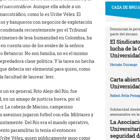
el narcotráfico
«. Aunque ella adule a un
CAZA DE BRUJA
 narcotráfico, como lo es Uribe Vélez. El
ios y banqueros con negocios de explotación
Denuncian la pers
l condenada recientemente por el Tribunal
parte del decano
crímenes de lesa humanidad en Colombia, ha
El Sindicato
 en cuenta uno de los avales de la señora
lucha de la
io Betancur. No son familia, no es el mismo
Universidad
epredadora clase política. Y la tarea no hecha
Hernán Durango
a que debería ser elemental para quien, como
a facultad de laurear: leer.
Carta abiert
Universida
un ex general, Rito Alejo del Río, fue
Rafael Ávila Pena
, en un amago de justicia huera, por el
z. La cabeza de Marino, campesino
Solidaridad desde
 asesinos jugaron futbol con ella. Militares y
amenazados en la
La Asociaci
juntamente. Del Río era el mando operativo,
Universitari
nto paramilitar lo tenía el entonces
seguridad 
Uribe Vélez, quien públicamente puso como