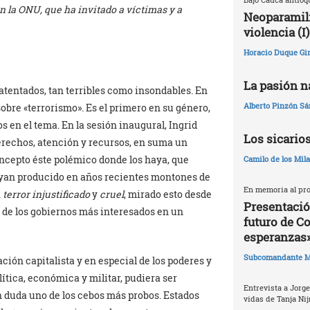
n la ONU, que ha invitado a víctimas y a
Neoparamili
violencia (I)
Horacio Duque Gir
La pasión na
 atentados, tan terribles como insondables. En
Alberto Pinzón S
bre «terrorismo». Es el primero en su género,
s en el tema. En la sesión inaugural, Ingrid
Los sicario
erechos, atención y recursos, en suma un
oncepto éste polémico donde los haya, que
Camilo de los Mil
ayan producido en años recientes montones de
En memoria al pro
n
terror injustificado
y
cruel
, mirado esto desde
Presentació
e de los gobiernos más interesados en un
futuro de C
esperanzas
Subcomandante M
ación capitalista y en especial de los poderes y
ica, económica y militar, pudiera ser
Entrevista a Jorge
n duda uno de los cebos más probos. Estados
vidas de Tanja Nij