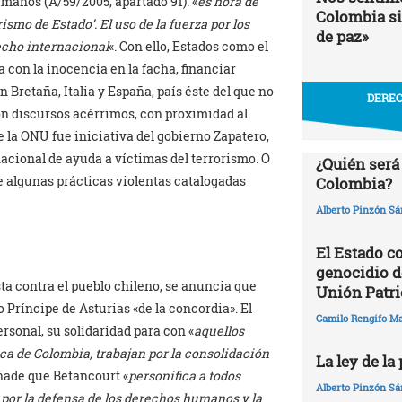
humanos (A/59/2005, apartado 91): «
es hora de
Colombia si
ismo de Estado’. El uso de la fuerza por los
de paz»
echo internacional
«. Con ello, Estados como el
a con la inocencia en la facha, financiar
 Bretaña, Italia y España, país éste del que no
DEREC
on discursos acérrimos, con proximidad al
e la ONU fue iniciativa del gobierno Zapatero,
acional de ayuda a víctimas del terrorismo. O
¿Quién será
de algunas prácticas violentas catalogadas
Colombia?
Alberto Pinzón S
El Estado c
genocidio de
sta contra el pueblo chileno, se anuncia que
Unión Patri
 Príncipe de Asturias «de la concordia». El
Camilo Rengifo M
sonal, su solidaridad para con «
aquellos
ica de Colombia, trabajan por la consolidación
La ley de la
Añade que Betancourt «
personifica a todos
Alberto Pinzón S
 por la defensa de los derechos humanos y la