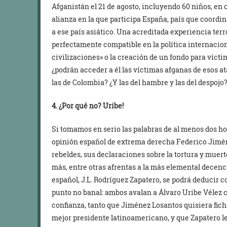
Afganistán el 21 de agosto, incluyendo 60 niños, en
alianza en la que participa España, país que coordin
a ese país asiático. Una acreditada experiencia terro
perfectamente compatible en la política internaciona
civilizaciones» o la creación de un fondo para vícti
¿podrán acceder a él las víctimas afganas de esos at
las de Colombia? ¿Y las del hambre y las del despojo
4. ¿Por qué no? Uribe!
Si tomamos en serio las palabras de al menos dos ho
opinión español de extrema derecha Federico Jimén
rebeldes, sus declaraciones sobre la tortura y muer
más, entre otras afrentas a la más elemental decencia
español, J.L. Rodríguez Zapatero, se podrá deducir 
punto no banal: ambos avalan a Álvaro Uribe Vélez
confianza, tanto que Jiménez Losantos quisiera ficha
mejor presidente latinoamericano, y que Zapatero le