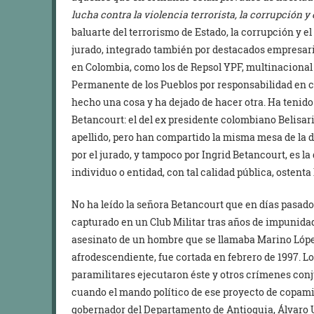
lucha contra la violencia terrorista, la corrupción y 
baluarte del terrorismo de Estado, la corrupción y el
jurado, integrado también por destacados empresar
en Colombia, como los de Repsol YPF, multinaciona
Permanente de los Pueblos por responsabilidad en 
hecho una cosa y ha dejado de hacer otra. Ha tenido
Betancourt: el del ex presidente colombiano Belisar
apellido, pero han compartido la misma mesa de la d
por el jurado, y tampoco por Ingrid Betancourt, es l
individuo o entidad, con tal calidad pública, ostenta l
No ha leído la señora Betancourt que en días pasados 
capturado en un Club Militar tras años de impunidad
asesinato de un hombre que se llamaba Marino Lópe
afrodescendiente, fue cortada en febrero de 1997. Los
paramilitares ejecutaron éste y otros crímenes con
cuando el mando político de ese proyecto de copamie
gobernador del Departamento de Antioquia, Álvaro 