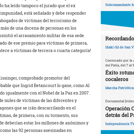
Subcomandante M
o ha leído tampoco el jurado que el ex
e impunidad, está señalado y debe responder
abogados de víctimas del terrorismo de
de más de una docena de personas en los
sintió el arrasamiento militar de esa sede
Recordando 
urado de ese premio para víctimas de primera,
Iñaki Gil de San V
ntece a víctimas de tercera o cuarta categoría!
Convocado por la 
del Patía, del 7 al 
Éxito rotun
 Kissinger, comprobado promotor del
cocaleros
robable que Ingrid Betancourt lo gane, como Al
Marcha Patriótica
do igualmente con el Nobel de la Paz en 2007.
de miles de víctimas de las diferentes y
Documental [video
vagones que se irán descarrilando en el
Operación C
detrás del P
imas, de primera, con su tormento, sus
de deberían estar los millones de anónimos y
Independencia T
como las 92 personas asesinadas en