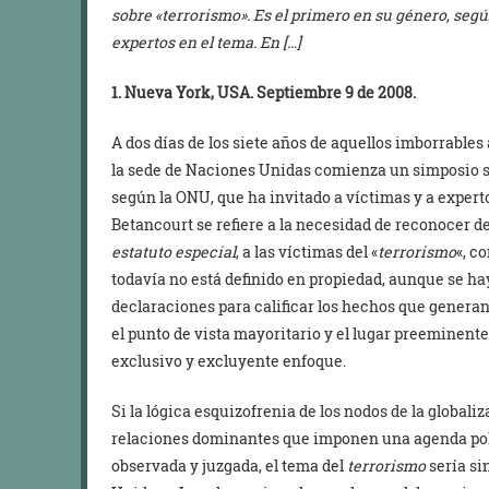
sobre «terrorismo». Es el primero en su género, segú
expertos en el tema. En […]
1. Nueva York, USA. Septiembre 9 de 2008.
A dos días de los siete años de aquellos imborrables
la sede de Naciones Unidas comienza un simposio so
según la ONU, que ha invitado a víctimas y a experto
Betancourt se refiere a la necesidad de reconocer d
estatuto especial
, a las víctimas del «
terrorismo
«, c
todavía no está definido en propiedad, aunque se h
declaraciones para calificar los hechos que genera
el punto de vista mayoritario y el lugar preeminent
exclusivo y excluyente enfoque.
Si la lógica esquizofrenia de los nodos de la globaliz
relaciones dominantes que imponen una agenda polít
observada y juzgada, el tema del
terrorismo
sería si