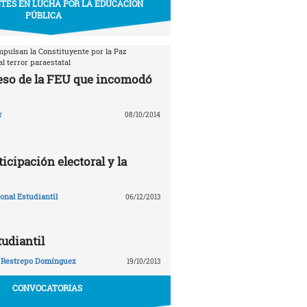
TES EN LUCHA POR LA EDUCACIÓN
PÚBLICA
mpulsan la Constituyente por la Paz
l terror paraestatal
eso de la FEU que incomodó
r
08/10/2014
ticipación electoral y la
nal Estudiantil
06/12/2013
tudiantil
 Restrepo Domínguez
19/10/2013
CONVOCATORIAS