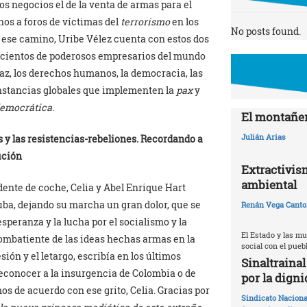
os negocios el de la venta de armas para el
nos a foros de víctimas del
terrorismo
en los
No posts found.
 ese camino, Uribe Vélez cuenta con estos dos
y cientos de poderosos empresarios del mundo
paz, los derechos humanos, la democracia, las
instancias globales que implementen la
pax
y
democrática
.
El montañer
Julián Arias
os y las resistencias-rebeliones. Recordando a
ución
Extractivis
ambiental
ente de coche, Celia y Abel Enrique Hart
ba, dejando su marcha un gran dolor, que se
Renán Vega Canto
speranza y la lucha por el socialismo y la
El Estado y las m
 combatiente de las ideas hechas armas en la
social con el pueb
ión y el letargo, escribía en los últimos
Sinaltraina
reconocer a la insurgencia de Colombia o de
por la digni
mos de acuerdo con ese grito, Celia. Gracias por
Sindicato Naciona