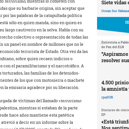
ado
terrorismo
, mientras lo cometen con
Siete vidas 
idas que su barbarie origina, sin aceptar que
Ocean Sur Haban
r por las palabras de la catapultada política
está sólo en quien manda, sino en quien es
D
su largo cautiverio en la selva. Habla con su
derecho colectivo o representación de todas las
Entrevista a Pablo
En un panel en nombre de millones que no le
de Paz del ELN
conocido terrorista de Estado. Otra vez da las
“Aspiramos 
ombiano, sobre quien recaen indicios o
resolver sus
 con el paramilitarismo y el narcotráfico. A
 torturados, las familias de los detenidos-
arientes de los que con motosierra o machete
4.500 prisio
en la emisaria agradece por su liberación.
la amnistía 
rpaSUR
rgada de víctimas del llamado «
terrorismo
palestina, mientras sí estaban de la parte
Discurso de cierre
desde hace años mantiene esta patética
EP
«Está triunf
 atrevió a decir en un informe sobre la
Nos sentimo