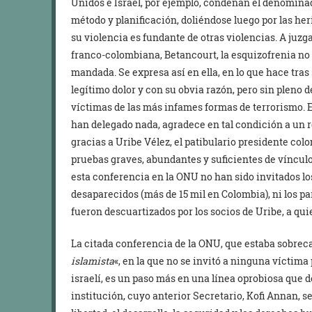
Unidos e Israel, por ejemplo, condenan el denomin
método y planificación, doliéndose luego por las her
su violencia es fundante de otras violencias. A juzga
franco-colombiana, Betancourt, la esquizofrenia no 
mandada. Se expresa así en ella, en lo que hace tras 
legítimo dolor y con su obvia razón, pero sin pleno 
víctimas de las más infames formas de terrorismo. 
han delegado nada, agradece en tal condición a un re
gracias a Uribe Vélez, el patibulario presidente col
pruebas graves, abundantes y suficientes de vínculos
esta conferencia en la ONU no han sido invitados los
desaparecidos (más de 15 mil en Colombia), ni los p
fueron descuartizados por los socios de Uribe, a qui
La citada conferencia de la ONU, que estaba sobreca
islamista
«, en la que no se invitó a ninguna víctima 
israelí, es un paso más en una línea oprobiosa que 
institución, cuyo anterior Secretario, Kofi Annan, se