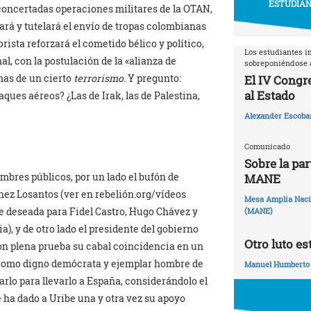
ESTUDIAN
 concertadas operaciones militares de la OTAN,
ará y tutelará el envío de tropas colombianas
rista reforzará el cometido bélico y político,
Los estudiantes i
l, con la postulación de la «alianza de
sobreponiéndose a
mas de un cierto
terrorismo
. Y pregunto:
El IV Congr
al Estado
aques aéreos? ¿Las de Irak, las de Palestina,
?
Alexander Escoba
Comunicado
Sobre la par
mbres públicos, por un lado el bufón de
MANE
ez Losantos (ver en rebelión.org/vídeos
Mesa Amplia Nacio
te deseada para Fidel Castro, Hugo Chávez y
(MANE)
), y de otro lado el presidente del gobierno
Otro luto es
con plena prueba su cabal coincidencia en un
 como digno demócrata y ejemplar hombre de
Manuel Humberto
rlo para llevarlo a España, considerándolo el
 ha dado a Uribe una y otra vez su apoyo