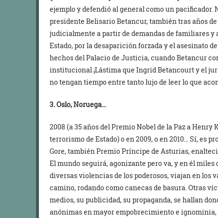
ejemplo y defendió al general como un pacificador. N
presidente Belisario Betancur, también tras años d
judicialmente a partir de demandas de familiares y 
Estado, por la desaparición forzada y el asesinato 
hechos del Palacio de Justicia, cuando Betancur con
institucional ¡Lástima que Ingrid Betancourt y el j
no tengan tiempo entre tanto lujo de leer lo que aco
3. Oslo, Noruega…
2008 (a 35 años del Premio Nobel de la Paz a Henry
terrorismo de Estado) o en 2009, o en 2010… Sí, es p
Gore, también Premio Príncipe de Asturias, enalteci
El mundo seguirá, agonizante pero va, y en él miles 
diversas violencias de los poderosos, viajan en los 
camino, rodando como canecas de basura. Otras víct
medios, su publicidad, su propaganda, se hallan don
anónimas en mayor empobrecimiento e ignominia, 