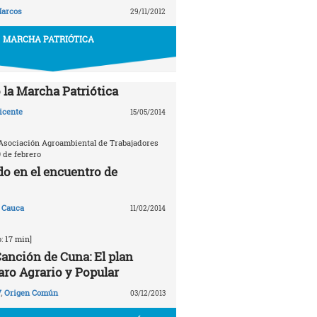
arcos
29/11/2012
MARCHA PATRIÓTICA
la Marcha Patriótica
icente
15/05/2014
Asociación Agroambiental de Trabajadores
9 de febrero
do en el encuentro de
 Cauca
11/02/2014
: 17 min]
anción de Cuna: El plan
aro Agrario y Popular
V
,
Origen Común
03/12/2013