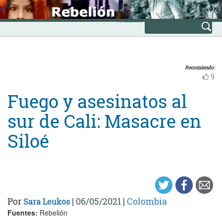
Skip
INICIO
to
Avanzada
content
Recomiendo:
9
Fuego y asesinatos al
sur de Cali: Masacre en
Siloé
Por
|
06/05/2021
|
Colombia
Sara Leukos
Fuentes:
Rebelión