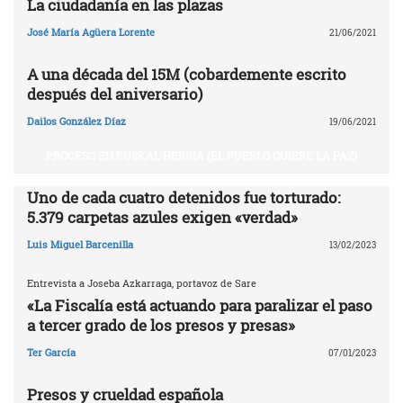
La ciudadanía en las plazas
José María Agüera Lorente
21/06/2021
A una década del 15M (cobardemente escrito
después del aniversario)
Dailos González Díaz
19/06/2021
PROCESO EN EUSKAL HERRIA (EL PUEBLO QUIERE LA PAZ)
Uno de cada cuatro detenidos fue torturado:
5.379 carpetas azules exigen «verdad»
Luis Miguel Barcenilla
13/02/2023
Entrevista a Joseba Azkarraga, portavoz de Sare
«La Fiscalía está actuando para paralizar el paso
a tercer grado de los presos y presas»
Ter García
07/01/2023
Presos y crueldad española