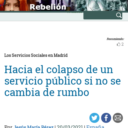
Skip
INICIO
to
Avanzada
content
Recomiendo:
2
Los Servicios Sociales en Madrid
Hacia el colapso de un
servicio público si no se
cambia de rumbo
Por
|
20/03/2021
|
España
Jesús María Pérez