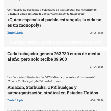
Centenares de personas y colectivos se manifiestan por el centro de
Valencia para reivindicar que la vivienda no es un negocio
«Quien especula al pueblo estrangula, la vida no
es un monopoly»
Enric Llopis
09/06/2026
LABORAL Y SINDICAL (LUCHAS LOCALES, FRENTES GLOBALES)
Cada trabajador genera 262.730 euros de media
al año, pero solo recibe 39.900
17/04/2026
Las Jornadas Libertarias de CGT-València presentan el documental
Unions Strike Again
, de Eduardo Lozano
Amazon, Starbucks, UPS: huelgas y
autoorganización sindical en Estados Unidos
Enric Llopis
05/01/2026
Señala que se ha obstaculizado el trabajo sindical por no facilitar los