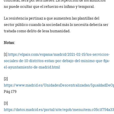
contratar, será por seis meses. La repetición de los anuncios
no puede ocultar que el refuerzo es ínfimo y temporal.
La resistencia pertinaz a que aumenten las plantillas del
sector público cuando la sociedad más lo necesita debería ser
tratada como delito de lesa humanidad.
Notas:
[1]
https://elpais.com/espana/madrid/2021-02-15/los-servicios-
sociales-de-10-distritos-estan-por-debajo-del-minimo-que-fija-
el-ayuntamiento-de-madrid.html
[2]
https://www.madrid.es/UnidadesDescentralizadas/IgualdadDe
Pág 179
[3]
https://datos.madrid.es/portal/site/egob/menuitem.c05c1f754a