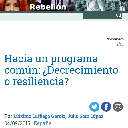
Skip
INICIO
to
Avanzada
content
Recomiendo:
1
Hacia un programa
común: ¿Decrecimiento
o resiliencia?
Por
|
Máximo Luffiego García
,
Julio Soto López
04/09/2015
|
España