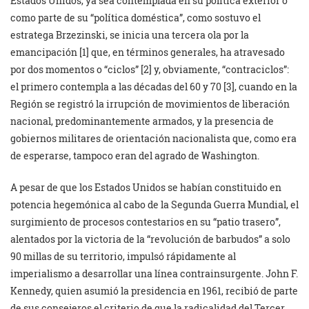
Estados Unidos, ya sea contemplada en su política exterior o
como parte de su “política doméstica”, como sostuvo el
estratega Brzezinski, se inicia una tercera ola por la
emancipación [1] que, en términos generales, ha atravesado
por dos momentos o “ciclos” [2] y, obviamente, “contraciclos”:
el primero contempla a las décadas del 60 y 70 [3], cuando en la
Región se registró la irrupción de movimientos de liberación
nacional, predominantemente armados, y la presencia de
gobiernos militares de orientación nacionalista que, como era
de esperarse, tampoco eran del agrado de Washington.
A pesar de que los Estados Unidos se habían constituido en
potencia hegemónica al cabo de la Segunda Guerra Mundial, el
surgimiento de procesos contestarios en su “patio trasero”,
alentados por la victoria de la “revolución de barbudos” a solo
90 millas de su territorio, impulsó rápidamente al
imperialismo a desarrollar una línea contrainsurgente. John F.
Kennedy, quien asumió la presidencia en 1961, recibió de parte
de sus consejeros el criterio de que la radicalidad del Tercer