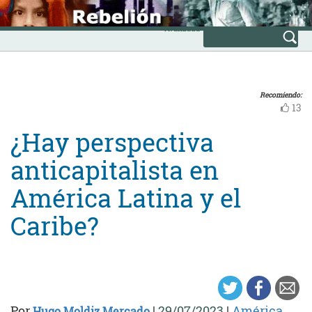
Skip
INICIO
to
Avanzada
content
Recomiendo:
13
¿Hay perspectiva
anticapitalista en
América Latina y el
Caribe?
Por
|
29/07/2023
|
América
Hugo Moldiz Mercado