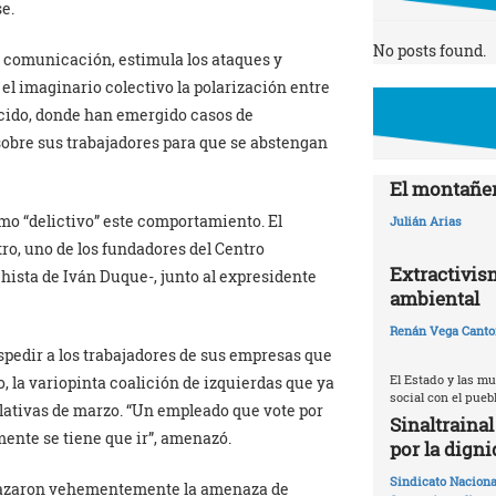
e.
No posts found.
 comunicación, estimula los ataques y
 imaginario colectivo la polarización entre
ecido, donde han emergido casos de
obre sus trabajadores para que se abstengan
El montañer
mo “delictivo” este comportamiento. El
Julián Arias
ro, uno de los fundadores del Centro
Extractivis
hista de Iván Duque-, junto al expresidente
ambiental
Renán Vega Canto
spedir a los trabajadores de sus empresas que
El Estado y las m
, la variopinta coalición de izquierdas que ya
social con el pueb
slativas de marzo. “Un empleado que vote por
Sinaltraina
ente se tiene que ir”, amenazó.
por la digni
Sindicato Naciona
chazaron vehementemente la amenaza de