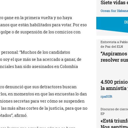
Siete vidas 
Ocean Sur Haban
ro gane en la primera vuelta y no haya
D
anos que están habilitados para votar. Por eso
e golpe o de suspensión de los comicios con
Entrevista a Pablo
de Paz del ELN
o personal: “Muchos de los candidatos
“Aspiramos 
resolver sus
o soy el que más se ha acercado a ganar, de
enciales han sido asesinados en Colombia
4.500 prisio
etro denunció que sus detractores buscan
la amnistía 
rlos, en momentos en que las encuestas lo dan
rpaSUR
uniones secretas para ver cómo se suspenden
as más altas cortes de la justicia, para que no
Discurso de cierre
EP
tados”, afirmó.
«Está triunf
Nos sentimo