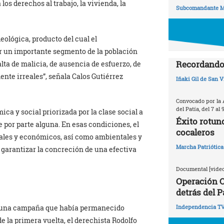
os derechos al trabajo, la vivienda, la
Subcomandante M
ológica, producto del cual el
 un importante segmento de la población
Recordando 
lta de malicia, de ausencia de esfuerzo, de
ente irreales”, señala Calos Gutiérrez
Iñaki Gil de San V
Convocado por la 
del Patía, del 7 al 
ica y social priorizada por la clase social a
Éxito rotun
e por parte alguna. En esas condiciones, el
cocaleros
iales y económicos, así como ambientales y
Marcha Patriótica
 garantizar la concreción de una efectiva
Documental [video
Operación C
detrás del P
n una campaña que había permanecido
Independencia T
 la primera vuelta, el derechista Rodolfo