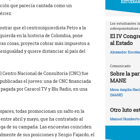
ESTUDIAN
ección que parecía cantada como un
érrez.
Los estudiantes i
strar que el centroizquierdista Petro a la
sobreponiéndose a
El IV Congr
zquierda en la historia de Colombia, pone
al Estado
tras cosas, proyecta cobrar más impuestos a
esigualdad y quiere distanciar al país del
Alexander Escoba
Comunicado
Sobre la par
el Centro Nacional de Consultoría (CNC) fue
MANE
publicadas el jueves: una de CNC financiada
, pagada por Caracol TV y Blu Radio, en una
Mesa Amplia Nacio
(MANE)
Otro luto es
spares, todas promocionan un salto en la
entre abril y mayo, que ha contratado al
Manuel Humberto
ega de su campaña. Las encuestas coinciden
lmente de sus posiciones y Sergio Fajardo, el