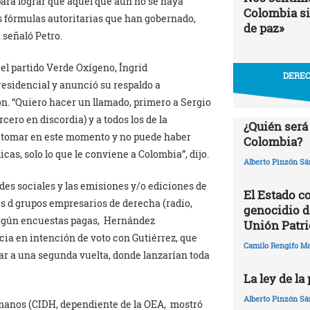
para lograr que aquel que aún no se haya
Colombia si
as fórmulas autoritarias que han gobernado,
de paz»
 señaló Petro.
 el partido Verde Oxígeno, Íngrid
DEREC
residencial y anunció su respaldo a
n. “Quiero hacer un llamado, primero a Sergio
cero en discordia) y a todos los de la
¿Quién será
na tomar en este momento y no puede haber
Colombia?
cas, solo lo que le conviene a Colombia”, dijo.
Alberto Pinzón S
des sociales y las emisiones y/o ediciones de
El Estado c
s d grupos empresarios de derecha (radio,
genocidio de
y según encuestas pagas, Hernández
Unión Patri
cia en intención de voto con Gutiérrez, que
Camilo Rengifo M
gar a una segunda vuelta, donde lanzarían toda
La ley de la
Alberto Pinzón S
anos (CIDH, dependiente de la OEA, mostró