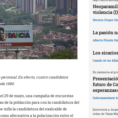
Neoparamili
violencia (I)
Horacio Duque Gir
La pasión na
Alberto Pinzón S
Los sicario
Camilo de los Mil
En memoria al pro
o personal. En efecto, cuatro candidatos
Presentació
de 1980.
futuro de C
esperanzas
s del 29 de mayo, una campaña de encuestas
Subcomandante M
s de la población para con la candidatura del
e infla la candidatura del exalcalde de
Entrevista a Jorge
vidas de Tanja Nij
mo alternativa a la polarización entre el