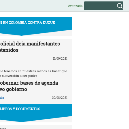
Avanzada
N EN COLOMBIA CONTRA DUQUE
olicial deja manifestantes
etenidos
11/09/2021
 que tenemos en nuestras manos es hacer que
r subversión a ser poder
gobernar: bases de agenda
vo gobierno
uíz
30/08/2021
LIBROS Y DOCUMENTOS
ueño