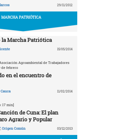
arcos
29/11/2012
MARCHA PATRIÓTICA
la Marcha Patriótica
icente
15/05/2014
Asociación Agroambiental de Trabajadores
9 de febrero
do en el encuentro de
 Cauca
11/02/2014
: 17 min]
anción de Cuna: El plan
aro Agrario y Popular
V
,
Origen Común
03/12/2013