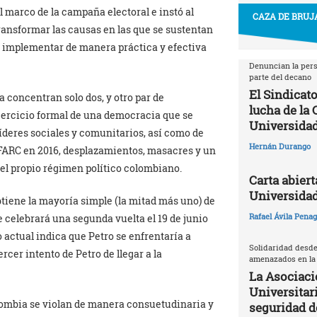
l marco de la campaña electoral e instó al
CAZA DE BRUJA
ransformar las causas en las que se sustentan
r, implementar de manera práctica y efectiva
Denuncian la pers
parte del decano
El Sindicato
a concentran solo dos, y otro par de
lucha de la
jercicio formal de una democracia que se
Universidad
líderes sociales y comunitarios, así como de
Hernán Durango
s FARC en 2016, desplazamientos, masacres y un
del propio régimen político colombiano.
Carta abiert
Universida
btiene la mayoría simple (la mitad más uno) de
Rafael Ávila Pena
se celebrará una segunda vuelta el 19 de junio
 actual indica que Petro se enfrentaría a
Solidaridad desde
rcer intento de Petro de llegar a la
amenazados en la
La Asociaci
Universitari
lombia se violan de manera consuetudinaria y
seguridad 