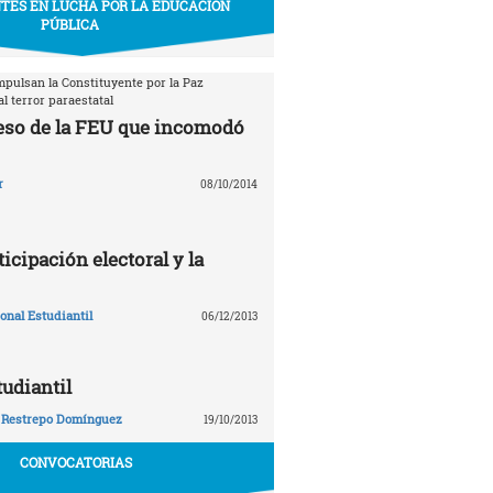
TES EN LUCHA POR LA EDUCACIÓN
PÚBLICA
mpulsan la Constituyente por la Paz
l terror paraestatal
eso de la FEU que incomodó
r
08/10/2014
ticipación electoral y la
nal Estudiantil
06/12/2013
tudiantil
 Restrepo Domínguez
19/10/2013
CONVOCATORIAS