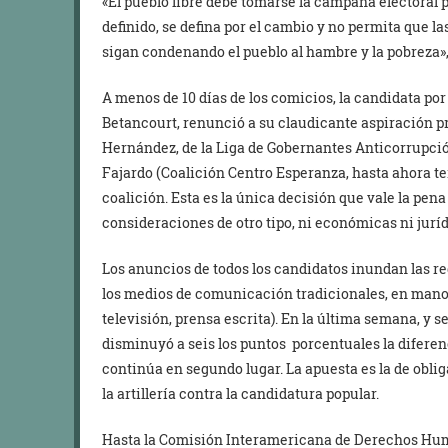
«El pueblo libre debe tomarse la campaña electoral 
definido, se defina por el cambio y no permita que l
sigan condenando el pueblo al hambre y la pobreza»,
A menos de 10 días de los comicios, la candidata por
Betancourt, renunció a su claudicante aspiración p
Hernández, de la Liga de Gobernantes Anticorrupció
Fajardo (Coalición Centro Esperanza, hasta ahora ter
coalición. Esta es la única decisión que vale la pe
consideraciones de otro tipo, ni económicas ni jurídi
Los anuncios de todos los candidatos inundan las re
los medios de comunicación tradicionales, en mano
televisión, prensa escrita). En la última semana, 
disminuyó a seis los puntos porcentuales la diferen
continúa en segundo lugar. La apuesta es la de obli
la artillería contra la candidatura popular.
Hasta la Comisión Interamericana de Derechos Hum