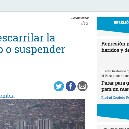
Recomiendo:
REBELIÓ
2
scarrilar la
Represión p
o o suspender
heridos y d
El reto histórico
el Paro pase de se
Parar para 
para un nue
lombia
Piedad Córdoba R
Bajo Cauca antioq