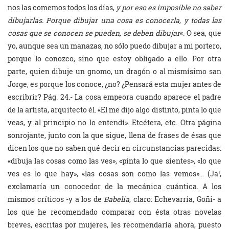
nos las comemos todos los días,
y por eso es imposible no saber
dibujarlas. Porque dibujar una cosa es conocerla, y todas las
cosas que se conocen se pueden, se deben dibujar
«. O sea, que
yo, aunque sea un manazas, no sólo puedo dibujar a mi portero,
porque lo conozco, sino que estoy obligado a ello. Por otra
parte, quien dibuje un gnomo, un dragón o al mismísimo san
Jorge, es porque los conoce, ¿no? ¿Pensará esta mujer antes de
escribrir? Pág. 24.- La cosa empeora cuando aparece el padre
de la artista, arquitecto él. «El me dijo algo distinto, pinta lo que
veas, y al principio no lo entendí». Etcétera, etc. Otra página
sonrojante, junto con la que sigue, llena de frases de ésas que
dicen los que no saben qué decir en circunstancias parecidas:
«dibuja las cosas como las ves», «pinta lo que sientes», «lo que
ves es lo que hay», «las cosas son como las vemos»… (Ja!,
exclamaría un conocedor de la mecánica cuántica. A los
mismos críticos -y a los de
Babelia
, claro: Echevarría, Goñi- a
los que he recomendado comparar con ésta otras novelas
breves, escritas por mujeres, les recomendaría ahora, puesto