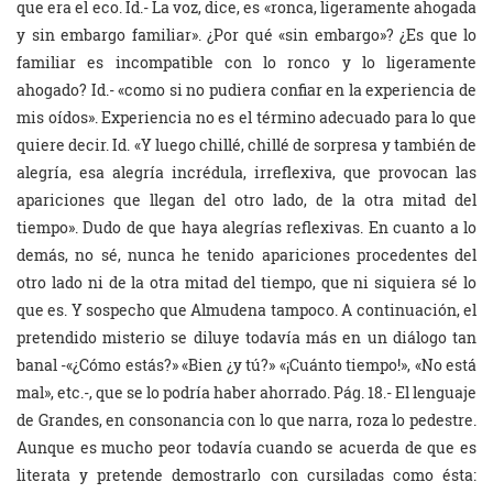
que era el eco. Id.- La voz, dice, es «ronca, ligeramente ahogada
y sin embargo familiar». ¿Por qué «sin embargo»? ¿Es que lo
familiar es incompatible con lo ronco y lo ligeramente
ahogado? Id.- «como si no pudiera confiar en la experiencia de
mis oídos». Experiencia no es el término adecuado para lo que
quiere decir. Id. «Y luego chillé, chillé de sorpresa y también de
alegría, esa alegría incrédula, irreflexiva, que provocan las
apariciones que llegan del otro lado, de la otra mitad del
tiempo». Dudo de que haya alegrías reflexivas. En cuanto a lo
demás, no sé, nunca he tenido apariciones procedentes del
otro lado ni de la otra mitad del tiempo, que ni siquiera sé lo
que es. Y sospecho que Almudena tampoco. A continuación, el
pretendido misterio se diluye todavía más en un diálogo tan
banal -«¿Cómo estás?» «Bien ¿y tú?» «¡Cuánto tiempo!», «No está
mal», etc.-, que se lo podría haber ahorrado.
Pág. 18.- El lenguaje
de Grandes, en consonancia con lo que narra, roza lo pedestre.
Aunque es mucho peor todavía cuando se acuerda de que es
literata y pretende demostrarlo con cursiladas como ésta: