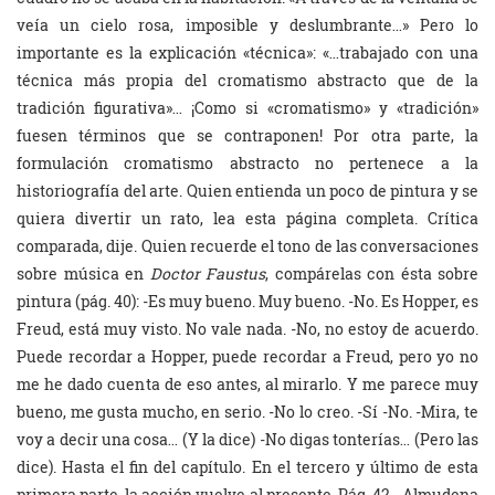
veía un cielo rosa, imposible y deslumbrante…» Pero lo
importante es la explicación «técnica»: «…trabajado con una
técnica más propia del cromatismo abstracto que de la
tradición figurativa»… ¡Como si «cromatismo» y «tradición»
fuesen términos que se contraponen! Por otra parte, la
formulación cromatismo abstracto no pertenece a la
historiografía del arte. Quien entienda un poco de pintura y se
quiera divertir un rato, lea esta página completa. Crítica
comparada, dije. Quien recuerde el tono de las conversaciones
sobre música en
Doctor Faustus
, compárelas con ésta sobre
pintura (pág. 40): -Es muy bueno. Muy bueno. -No. Es Hopper, es
Freud, está muy visto. No vale nada. -No, no estoy de acuerdo.
Puede recordar a Hopper, puede recordar a Freud, pero yo no
me he dado cuenta de eso antes, al mirarlo. Y me parece muy
bueno, me gusta mucho, en serio. -No lo creo. -Sí -No. -Mira, te
voy a decir una cosa… (Y la dice) -No digas tonterías… (Pero las
dice). Hasta el fin del capítulo. En el tercero y último de esta
primera parte, la acción vuelve al presente. Pág. 42.- Almudena