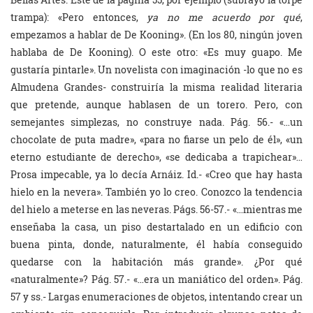
trampa): «Pero entonces,
ya no me acuerdo por qué
,
empezamos a hablar de De Kooning». (En los 80, ningún joven
hablaba de De Kooning). O este otro: «Es muy guapo. Me
gustaría pintarle». Un novelista con imaginación -lo que no es
Almudena Grandes- construiría la misma realidad literaria
que pretende, aunque hablasen de un torero. Pero, con
semejantes simplezas, no construye nada. Pág. 56.- «…un
chocolate de puta madre», «para no fiarse un pelo de él», «un
eterno estudiante de derecho», «se dedicaba a trapichear»…
Prosa impecable, ya lo decía Arnáiz. Id.- «Creo que hay hasta
hielo en la nevera». También yo lo creo. Conozco la tendencia
del hielo a meterse en las neveras. Págs. 56-57.- «…mientras me
enseñaba la casa, un piso destartalado en un edificio con
buena pinta, donde, naturalmente, él había conseguido
quedarse con la habitación más grande». ¿Por qué
«naturalmente»? Pág. 57.- «…era un maniático del orden». Pág.
57 y ss.- Largas enumeraciones de objetos, intentando crear un