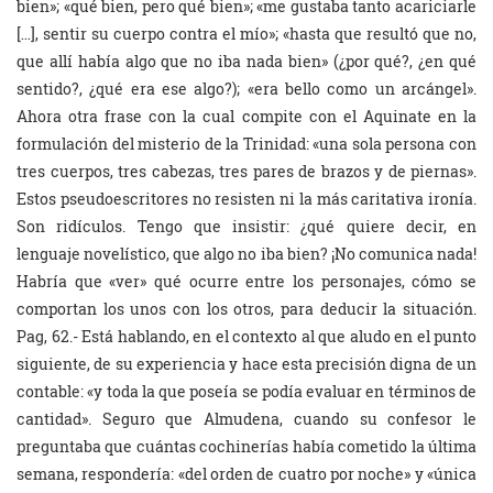
bien»; «qué bien, pero qué bien»; «me gustaba tanto acariciarle
[…], sentir su cuerpo contra el mío»; «hasta que resultó que no,
que allí había algo que no iba nada bien» (¿por qué?, ¿en qué
sentido?, ¿qué era ese algo?); «era bello como un arcángel».
Ahora otra frase con la cual compite con el Aquinate en la
formulación del misterio de la Trinidad: «una sola persona con
tres cuerpos, tres cabezas, tres pares de brazos y de piernas».
Estos pseudoescritores no resisten ni la más caritativa ironía.
Son ridículos. Tengo que insistir: ¿qué quiere decir, en
lenguaje novelístico, que algo no iba bien? ¡No comunica nada!
Habría que «ver» qué ocurre entre los personajes, cómo se
comportan los unos con los otros, para deducir la situación.
Pag, 62.- Está hablando, en el contexto al que aludo en el punto
siguiente, de su experiencia y hace esta precisión digna de un
contable: «y toda la que poseía se podía evaluar en términos de
cantidad». Seguro que Almudena, cuando su confesor le
preguntaba que cuántas cochinerías había cometido la última
semana, respondería: «del orden de cuatro por noche» y «única