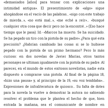
«demasiados [años] para tensar con explicaciones una
intimidad antigua». El presentimiento de «algo» sigue
ahogándose en el vacío de las palabras… «sigo con este trabajo
de mierda…», «no está mal…», «me eché a reír»… «busqué
cualquier otra cosa que decir pero no la encontré…» (Eso hace
tiempo que le pasa). Id.- «Marcos ha muerto. Se ha suicidado.
Se ha pegado un tiro con la pistola de su padre». ¿Para qué esta
precisión? ¿Habrían cambiado las cosas si se lo hubiese
pegado con la pistola de un primo hermano? Pero lo más
curioso: en dos novelas de Javier Marías, otros tantos
personajes se ultiman igualmente con la pistola de su padre. Al
parecer, en el mundo de estos exitosos novelistas, nadie esta
dispuesto a comprarse una pistola. Al final de la página 18,
«hizo una pausa» y, al principio de la 19, «su voz temblaba»…
Expresiones de infraliteratura de quiosco…
Su falta de dotes
para la novela la vuelve a demostrar la autora no sabiendo
resolver el problema que le plantea el hecho de que, bien
entrada la mañana, sea el comunicante de nombre en