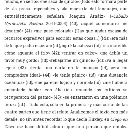
mucho, en serio»; «me saca de quicio»; (todo esto formará parte
de «la prosa impecable» y «la maestría del lenguaje», que
entusiásticamente señalara Joaquín Arnáiz» («
Caballo
Verde»/»La Razón»
, 20-II-2004) (40); «aquel comentario me
desarmó» (41); «me puse colorada» (Hay que andar escasa de
recursos expresivos para escribir estas cosas…) (id.); «era más
de lo que podía esperar» (id.); «giré la cabeza» (id); «es increíble
cómo aguanta el frío» (42); «entrar en calor»; «me debía un
favor muy gordo» (id); «rebajarme un quince» (id); «va a llegar
lejos» (43); «tenía una carta en la manga» (id); «era mi
compradora ideal» (44); «le tenía pánico» (id); «una distancia
oceánica» (id); «me pareció lógico y normal» (id); «me hubiera
encantado hablar con él» (id.); «cuando los críticos se
recuperaron del pasmo» (45); «se enzarzaron en una polémica
feroz» (id.)… Todo esto, sólo en la primera -y más corta- de las
cuatro partes que tiene el relato. Analicemos el texto con más
detalle, no sin antes recordar lo que decía Huxley, en
Ciego en
Gaza
: «se hace difícil admitir que una persona que emplea