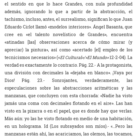
el sentido en que lo hace Grandes, con nula profundidad
además, ignorando lo que a partir de la abstracción, el
tachismo, incluso, antes, el surrealismo, significan lo que Juan
Eduardo Cirlot llamó «modelos interiores». Ángel Basanta, que
cree en «el talento novelístico de Grandes», encuentra
«atinadas [las] observaciones acerca de cómo mirar (y
apreciar) la pintura», así como «acertado [el] empleo de los
tecnicismos necesarios» («
El Cultural»/»El Mundo»
12-2-04). La
verdad es exactamente lo contrario. Pág. 22.- A la protagonista,
una división con decimales la «dejaba en blanco». ¡Vaya por
Dios! Pág. 23.- Sonrojantes, verdaderamente, las
especulaciones sobre las abstracciones aritméticas y las
manzanas, que concluyen con esta chorrada: «Nadie ha visto
jamás una coma con decimales flotando en el aire». Las han
visto en la pizarra o en el papel, que es donde hay que verlas.
Más aún: yo las he visto flotando en medio de una habitación,
en un holograma. Id (Los subrayados son míos).- «…Pero las
manzanas están ahí, las acariciamos, las olemos, las tocamos,