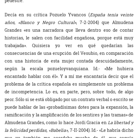
pedestre.
Decía en su crítica Pozuelo Yvancos (
España tenía veinte
años, «Blanco y Negro Cultural»
, 7-2-2004) que Almudena
Grandes «es una narradora que lleva dentro eso de contar
historias, le salen con facilidad engañosa, porque está muy
trabajada». Quisiera yo ver en qué quedarían las
consecuencias de una erupción del Vesubio, en comparación
con una historia de esta mujer contada descuidadamente,
según la escala pozueloyvanquiana. Id.- «Me hubiera
encantado hablar con él». Y a mí me encantaría decir que el
problema de la crítica española es simplemente un problema
de incompetencia. Lo es, en parte, pero, sobre todo, de algo
peor. Sólo si se está obligado por un contrato verbal o escrito se
puede hablar de las «probadísimas dotes para la expansión, la
ramificación y la amplificación de los sentires y las tramas» de
Almudena Grandes, como lo hace Jordi Gracia en
La libertad y
la felicidad perdidas, «Babelia»
, 7-II-2004). Id.- «Le habría dicho
que yo también me acordaba mucho de él, que seguía