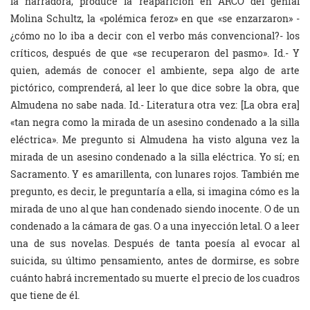
la narradora, produce la reaparición en
ARCO del genial
Molina Schultz, la «polémica feroz» en que «se enzarzaron» -
¿cómo no lo iba a decir con el verbo más convencional?- los
críticos, después de que «se recuperaron del pasmo». Id.- Y
quien, además de conocer el ambiente, sepa algo de arte
pictórico, comprenderá, al leer lo que dice sobre la obra, que
Almudena no sabe nada. Id.- Literatura otra vez: [La obra era]
«tan negra como la mirada de un asesino condenado a la silla
eléctrica». Me pregunto si Almudena ha visto alguna vez la
mirada de un asesino condenado a la silla eléctrica. Yo sí; en
Sacramento. Y es amarillenta, con lunares rojos. También me
pregunto, es decir, le preguntaría a ella, si imagina cómo es la
mirada de uno al que han condenado siendo inocente. O de un
condenado a la cámara de gas. O a una inyección letal. O a leer
una de sus novelas. Después de tanta poesía al evocar al
suicida, su último pensamiento, antes de dormirse, es sobre
cuánto habrá incrementado su muerte el precio de los cuadros
que tiene de él.