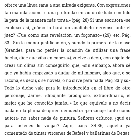
ofrece una línea sana a una mirada exigente. Con expresiones
tan manidas como: «…una profunda sensación de haber metido
la pata de la manera más tonta.» (pág. 28) Si una escritora «se
explica» así, ¿cómo lo hará un analfabeto nervioso ante el
juez? «Fue como una revelación, un fogonazo» (29), etc. Pág.
33.- Sin la menor justificación, y siendo la primera de la clase
(Grandes, para no perder la ocasión de utilizar una frase
hecha, dice que «iba en cabeza»), vuelve a decir, con objeto de
crear un clima sin conseguirlo, que, «sin embargo, ahora sé
que ya había empezado a dudar de mí misma», algo que, o se
razona, es decir, o se novela, o no sirve para nada. Pág. 33 y ss.-
Todo lo dicho vale para la introducción en el libro de otro
personaje, Jaime, «dibujante prodigioso, extraordinario, el
mejor que he conocido jamás…» Lo que equivale a no decir
nada en la pluma de quien demuestra -personaje tanto como
autora- no saber nada de pintura. Señores críticos, ¿qué es
para ustedes lo vulgar? Aquí, págs. 34-36, aquello ya
comentado de pintar vírgenes de Rafael y bailarinas de Degas,