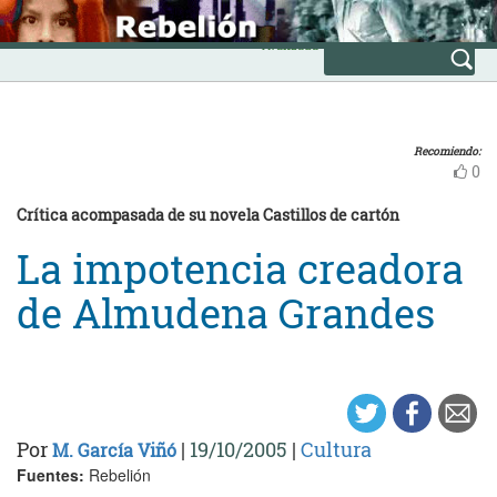
Skip
INICIO
to
Avanzada
content
Recomiendo:
0
Crítica acompasada de su novela Castillos de cartón
La impotencia creadora
de Almudena Grandes
Por
|
19/10/2005
|
Cultura
M. García Viñó
Fuentes:
Rebelión