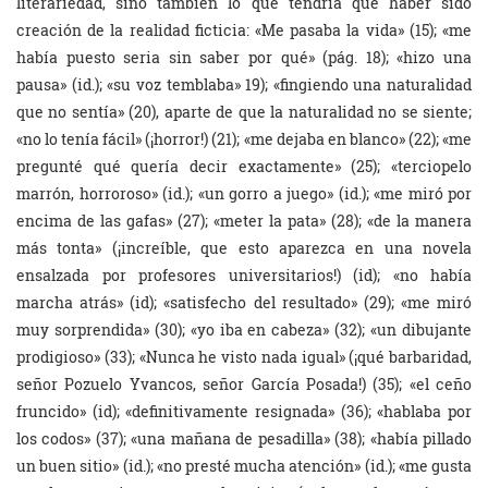
literariedad, sino también lo que tendría que haber sido
creación de la realidad ficticia: «Me pasaba la vida» (15); «me
había puesto seria sin saber por qué» (pág. 18); «hizo una
pausa» (id.); «su voz temblaba» 19); «fingiendo una naturalidad
que no sentía» (20), aparte de que la naturalidad no se siente;
«no lo tenía fácil» (¡horror!) (21); «me dejaba en blanco» (22); «me
pregunté qué quería decir exactamente» (25); «terciopelo
marrón, horroroso» (id.); «un gorro a juego» (id.); «me miró por
encima de las gafas» (27); «meter la pata» (28); «de la manera
más tonta» (¡increíble, que esto aparezca en una novela
ensalzada por profesores universitarios!) (id); «no había
marcha atrás» (id); «satisfecho del resultado» (29); «me miró
muy sorprendida» (30); «yo iba en cabeza» (32); «un dibujante
prodigioso» (33); «Nunca he visto nada igual» (¡qué barbaridad,
señor Pozuelo Yvancos, señor García Posada!) (35); «el ceño
fruncido» (id); «definitivamente resignada» (36); «hablaba por
los codos» (37); «una mañana de pesadilla» (38); «había pillado
un buen sitio» (id.); «no presté mucha atención» (id.); «me gusta