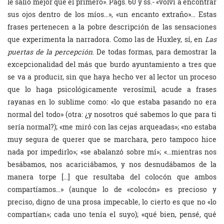
le salió mejor que el primero». Págs. 60 y ss.- «volví a encontrar
sus ojos dentro de los míos…», «un encanto extraño»… Estas
frases pertenecen a la pobre descripción de las sensaciones
que experimenta la narradora. Como las de Huxley, sí, en
Las
puertas de la percepción
. De todas formas, para demostrar la
excepcionalidad del más que burdo ayuntamiento a tres que
se va a producir, sin que haya hecho ver al lector un proceso
que lo haga psicológicamente verosímil, acude a frases
rayanas en lo sublime como: «lo que estaba pasando no era
normal del todo» (otra: ¿y nosotros qué sabemos lo que para ti
sería normal?); «me miró con las cejas arqueadas»; «no estaba
muy segura de querer que se marchara, pero tampoco hice
nada por impedirlo»; «se abalanzó sobre mí»; «…mientras nos
besábamos, nos acariciábamos, y nos desnudábamos de la
manera torpe […] que resultaba del colocón que ambos
compartíamos…» (aunque lo de «colocón» es precioso y
preciso, digno de una prosa impecable, lo cierto es que no «lo
compartían»; cada uno tenía el suyo); «qué bien, pensé, qué