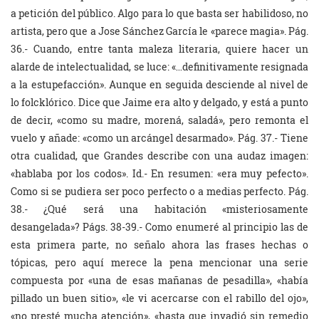
a petición del público. Algo para lo que basta ser habilidoso, no
artista, pero que a Jose Sánchez García le «parece magia». Pág.
36.- Cuando, entre tanta maleza literaria, quiere hacer un
alarde de intelectualidad, se luce: «…definitivamente resignada
a la estupefacción». Aunque en seguida desciende al nivel de
lo folcklórico. Dice que Jaime era alto y delgado, y está a punto
de decir, «como su madre, morená, saladá», pero remonta el
vuelo y añade: «como un arcángel desarmado». Pág. 37.- Tiene
otra cualidad, que Grandes describe con una audaz imagen:
«hablaba por los codos». Id.- En resumen: «era muy pefecto».
Como si se pudiera ser poco perfecto o a medias perfecto. Pág.
38.- ¿Qué será una habitación «misteriosamente
desangelada»? Págs. 38-39.- Como enumeré al principio las de
esta primera parte, no señalo ahora las frases hechas o
tópicas, pero aquí merece la pena mencionar una serie
compuesta por «una de esas mañanas de pesadilla», «había
pillado un buen sitio», «le vi acercarse con el rabillo del ojo»,
«no presté mucha atención», «hasta que invadió sin remedio