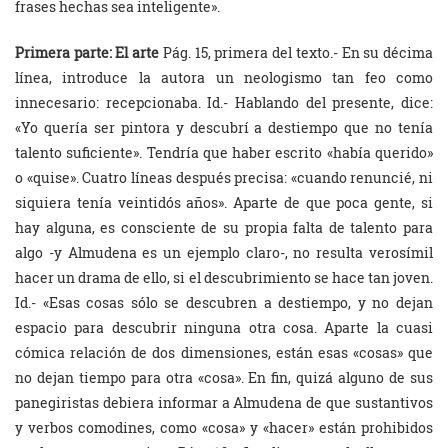
frases hechas sea inteligente».
Primera parte: El arte
Pág. 15, primera del texto.- En su décima
línea, introduce la autora un neologismo tan feo como
innecesario: recepcionaba. Id.- Hablando del presente, dice:
«Yo quería ser pintora y descubrí a destiempo que no tenía
talento suficiente». Tendría que haber escrito «había querido»
o «quise». Cuatro líneas después precisa: «cuando renuncié, ni
siquiera tenía veintidós años». Aparte de que poca gente, si
hay alguna, es consciente de su propia falta de talento para
algo -y Almudena es un ejemplo claro-, no resulta verosímil
hacer un drama de ello, si el descubrimiento se hace tan joven.
Id.- «Esas cosas sólo se descubren a destiempo, y no dejan
espacio para descubrir ninguna otra cosa. Aparte la cuasi
cómica relación de dos dimensiones, están esas «cosas» que
no dejan tiempo para otra «cosa». En fin, quizá alguno de sus
panegiristas debiera informar a Almudena de que sustantivos
y verbos comodines, como «cosa» y «hacer» están prohibidos