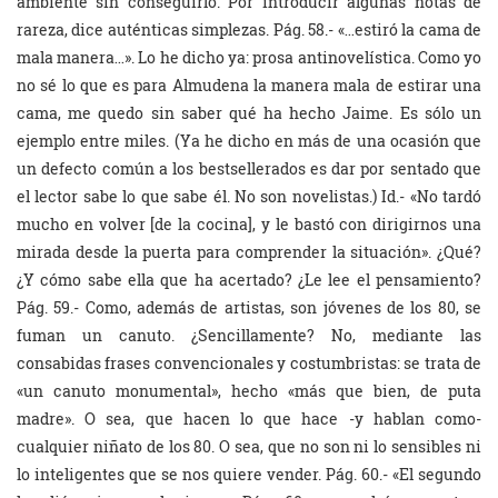
ambiente sin conseguirlo. Por introducir algunas notas de
rareza, dice auténticas simplezas. Pág. 58.- «…estiró la cama de
mala manera…». Lo he dicho ya: prosa antinovelística. Como yo
no sé lo que es para Almudena la manera mala de estirar una
cama, me quedo sin saber qué ha hecho Jaime. Es sólo un
ejemplo entre miles. (Ya he dicho en más de una ocasión que
un defecto común a los bestsellerados es dar por sentado que
el lector sabe lo que sabe él. No son novelistas.) Id.- «No tardó
mucho en volver [de la cocina], y le bastó con dirigirnos una
mirada desde la puerta para comprender la situación». ¿Qué?
¿Y cómo sabe ella que ha acertado? ¿Le lee el pensamiento?
Pág. 59.- Como, además de artistas, son jóvenes de los 80, se
fuman un canuto. ¿Sencillamente? No, mediante las
consabidas frases convencionales y costumbristas: se trata de
«un canuto monumental», hecho «más que bien, de puta
madre». O sea, que hacen lo que hace -y hablan como-
cualquier niñato de los 80. O sea, que no son ni lo sensibles ni
lo inteligentes que se nos quiere vender. Pág. 60.- «El segundo