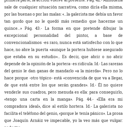
sale de cualquier situación narrativa, como diría ella misma,
por las buenas o por las malas: «…la galerista me debía un favor
tan gordo que no le quedó más remedio que hacerme un
quince…» Pág. 43.- La forma en que pretende dibujar la
excepcional personalidad del pintor, a base de
convencionalismos -es raro, nunca está satisfecho con lo que
hace, no abre la puerta «aunque la portera hubiese asegurado
que estaba en su estudio»… Es decir, que abrir o no abrir
depende de la opinión de la portera- es ridícula. Id.- Las rarezas
del genio le dan ganas de mandarlo «a la mierda». Pero no lo
hace porque -otro tópico- está «convencida de que va a llegar,
de que está entre los que serán grandes». Id.- Él no quiere
venderle sus cuadros, pero menuda es ella: para conseguirlo,
«tengo una carta en la manga». Pág. 44.- «Ella era mi
compradora ideal», dice al estilo hortera. Id.- La galerista no
facilita el teléfono del genio, «porque le tenía pánico». La prosa
que Joaquín Arnáiz ve impecable, yo la veo más que vulgar: