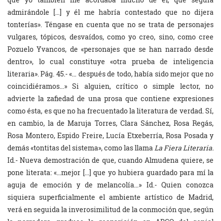
admirándole […] y él me habría contestado que no dijera
tonterías». Téngase en cuenta que no se trata de personajes
vulgares, tópicos, desvaídos, como yo creo, sino, como cree
Pozuelo Yvancos, de «personajes que se han narrado desde
dentro», lo cual constituye «otra prueba de inteligencia
literaria».
Pág. 45.- «… después de todo, había sido mejor que no
coincidiéramos…» Si alguien, crítico o simple lector, no
advierte la zafiedad de una prosa que contiene expresiones
como ésta, es que no ha frecuentado la literatura de verdad. Sí,
en cambio, la de Maruja Torres, Clara Sánchez, Rosa Regás,
Rosa Montero, Espido Freire, Lucía Etxeberría, Rosa Posada y
demás «tontitas del sistema», como las llama
La Fiera Literaria.
Id.- Nueva demostración de que, cuando Almudena quiere, se
pone literata: «…mejor […] que yo hubiera guardado para mí la
aguja de emoción y de melancolía…» Id.- Quien conozca
siquiera superficialmente el ambiente artístico de Madrid,
verá en seguida la inverosimilitud de la conmoción que, según