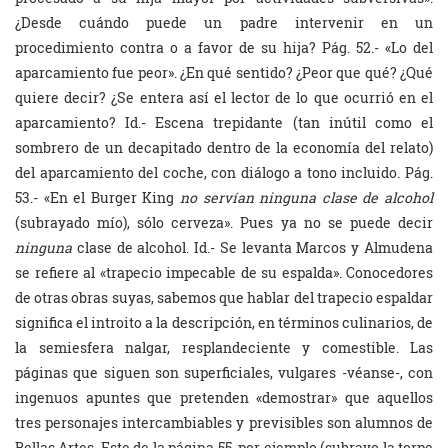
¿Desde cuándo puede un padre intervenir en un
procedimiento contra o a favor de su hija? Pág. 52.- «Lo del
aparcamiento fue peor». ¿En qué sentido? ¿Peor que qué? ¿Qué
quiere decir? ¿Se entera así el lector de lo que ocurrió en el
aparcamiento? Id.- Escena trepidante (tan inútil como el
sombrero de un decapitado dentro de la economía del relato)
del aparcamiento del coche, con diálogo a tono incluido. Pág.
53.- «En el Burger King
no servían ninguna clase de alcohol
(subrayado mío), sólo cerveza». Pues ya no se puede decir
ninguna
clase de alcohol. Id.- Se levanta Marcos y Almudena
se refiere al «trapecio impecable de su espalda». Conocedores
de otras obras suyas, sabemos que hablar del trapecio espaldar
significa el introito a la descripción, en términos culinarios, de
la semiesfera nalgar, resplandeciente y comestible. Las
páginas que siguen son superficiales, vulgares -véanse-, con
ingenuos apuntes que pretenden «demostrar» que aquellos
tres personajes intercambiables y previsibles son alumnos de
Bellas Artes. Este de la página 55, por ejemplo (subrayo la torpe