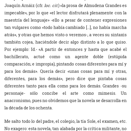
Joaquín Arnáiz (cfr.
loc. cit
.) «la prosa de Almudena Grandes es
impecable», por lo que «el lector disfrutará plenamente con la
maestría del lenguaje» -ello a pesar de contener expresiones
tan vulgares como «todo había cambiado […], no había marcha
atrás», y otras que hemos visto o veremos-, a veces su sintaxis
también cojea, haciéndole decir algo distinto a lo que quiso.
Por ejemplo: Id.- «A partir de entonces y hasta que acabé el
bachillerato, actué como un agente doble (estúpida
comparación; e impropia), pintando cosas diferentes para mí y
para los demás». Quería decir «unas cosas para mí y otras,
diferentes, para los demás», pero dice que pintaba cosas
diferentes tanto para ella como para los demás. Grandes -su
personaje- sólo concibe el arte como mimesis. Un
anacronismo, pues no olvidemos que la novela se desarrolla en
la década de los ochenta.
Me salto todo lo del padre, el colegio, la tía Sole, el examen, etc.
No exagero: esta novela, tan alabada por la crítica militante, no