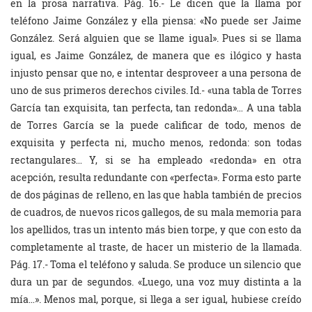
en la prosa narrativa.
Pág. 16.- Le dicen que la llama por
teléfono Jaime González y ella piensa: «No puede ser Jaime
González. Será alguien que se llame igual». Pues si se llama
igual, es Jaime González, de manera que es ilógico y hasta
injusto pensar que no, e intentar desproveer a una persona de
uno de sus primeros derechos civiles. Id.- «una tabla de Torres
García tan exquisita, tan perfecta, tan redonda»… A una tabla
de Torres García se la puede calificar de todo, menos de
exquisita y perfecta ni, mucho menos, redonda: son todas
rectangulares… Y, si se ha empleado «redonda» en otra
acepción, resulta redundante con «perfecta». Forma esto parte
de dos páginas de relleno, en las que habla también de precios
de cuadros, de nuevos ricos gallegos, de su mala memoria para
los apellidos, tras un intento más bien torpe, y que con esto da
completamente al traste, de hacer un misterio de la llamada.
Pág. 17.- Toma el teléfono y saluda. Se produce un silencio que
dura un par de segundos. «Luego, una voz muy distinta a la
mía…». Menos mal, porque, si llega a ser igual, hubiese creído