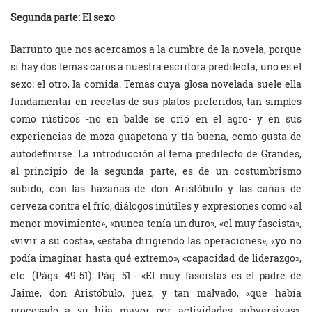
Segunda parte: El sexo
Barrunto que nos acercamos a la cumbre de la novela, porque
si hay dos temas caros a nuestra escritora predilecta, uno es el
sexo; el otro, la comida. Temas cuya glosa novelada suele ella
fundamentar en recetas de sus platos preferidos, tan simples
como rústicos -no en balde se crió en el agro- y en sus
experiencias de moza guapetona y tía buena, como gusta de
autodefinirse. La introducción al tema predilecto de Grandes,
al principio de la segunda parte, es de un costumbrismo
subido, con las hazañas de don Aristóbulo y las cañas de
cerveza contra el frío, diálogos inútiles y expresiones como «al
menor movimiento», «nunca tenía un duro», «el muy fascista»,
«vivir a su costa», «estaba dirigiendo las operaciones», «yo no
podía imaginar hasta qué extremo», «capacidad de liderazgo»,
etc. (Págs. 49-51). Pág. 51.- «El muy fascista» es el padre de
Jaime, don Aristóbulo, juez, y tan malvado, «que había
procesado a su hija mayor por actividades subversivas».