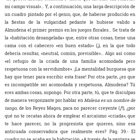
mi campo visual»… Y, a continuación, una larga descripción de
un cuadro pintado por el genio, que, de haberse producido en
la fiestas de la vulgaridad pedante le hubiese valido a
Almudena el primer premio en los juegos florales… Se trata de
la «habitación desangelada» que, entre otras cosas, tiene una
cama con el cabecero «en buen estado» (¡), en la que todo
debería resultar, «neutral, común, previsible»… Algo así como
«el refugio de la criada de una familia acomodada pero
respetuosa con la servidumbre». ¡La mentalidad burguesa que
hay que tener para escribir esta frase! Por otra parte, ¿es que
es incompatible ser acomodada y respetuosa, Almudena? Tú
eres ambas cosas, supongo. Por otra parte, tú, que te disculpas
de manera vergonzante por hablar en
Malena es un nombre de
tango
, de los Reyes Magos, para no parecer creyente (¡!!), ¿por
qué no te recatas ahora de emplear el arcaísmo «criada», que
te hace parecer, no la progresista que quieres, sino esa
anticuada conservadora que realmente eres? Pág. 39.- El
cuadro no se acaba en la habitación. «A través de la ventana se