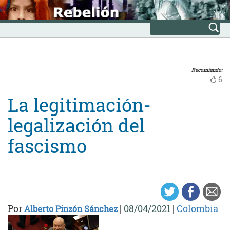
Skip
INICIO
to
Avanzada
content
Recomiendo:
6
La legitimación-
legalización del
fascismo
Por
|
08/04/2021
|
Colombia
Alberto Pinzón Sánchez