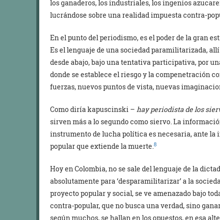
los ganaderos, los industriales, los ingenios azucar
lucrándose sobre una realidad impuesta contra-popu
En el punto del periodismo, es el poder de la gran e
Es el lenguaje de una sociedad paramilitarizada, al
desde abajo, bajo una tentativa participativa, por un
donde se establece el riesgo y la compenetración co
fuerzas, nuevos puntos de vista, nuevas imaginacione
Como diría kapuscinski –
hay periodista de los sier
sirven más a lo segundo como siervo. La informaci
instrumento de lucha política es necesaria, ante la
8
popular que extiende la muerte.
Hoy en Colombia, no se sale del lenguaje de la dicta
absolutamente para ‘desparamilitarizar’ a la sociedad
proyecto popular y social, se ve amenazado bajo to
contra-popular, que no busca una verdad, sino gana
según muchos, se hallan en los opuestos, en esa alt