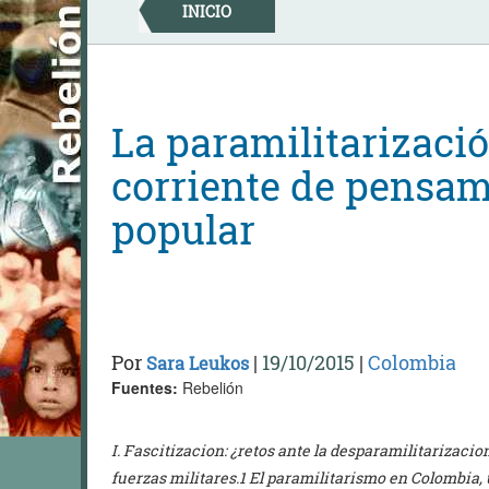
Skip
INICIO
to
content
La paramilitarizaci
corriente de pensam
popular
Por
|
19/10/2015
|
Colombia
Sara Leukos
Fuentes:
Rebelión
I. Fascitizacion: ¿retos ante la desparamilitarizacio
fuerzas militares.1 El paramilitarismo en Colombia,