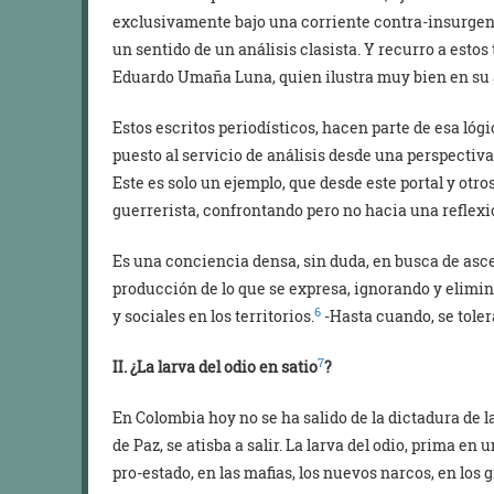
exclusivamente bajo una corriente contra-insurgent
un sentido de un análisis clasista. Y recurro a esto
Eduardo Umaña Luna, quien ilustra muy bien en su an
Estos escritos periodísticos, hacen parte de esa lógi
puesto al servicio de análisis desde una perspectiva
Este es solo un ejemplo, que desde este portal y otr
guerrerista, confrontando pero no hacia una reflexi
Es una conciencia densa, sin duda, en busca de asc
producción de lo que se expresa, ignorando y elimin
6
y sociales en los territorios.
-Hasta cuando, se toler
7
II. ¿La larva del odio en satio
?
En Colombia hoy no se ha salido de la dictadura de l
de Paz, se atisba a salir. La larva del odio, prima en 
pro-estado, en las mafias, los nuevos narcos, en lo