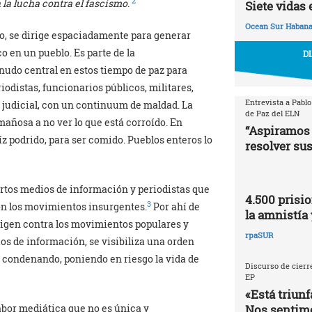
2
 la lucha contra el fascismo
.
Siete vidas 
Ocean Sur Haban
do, se dirige espaciadamente para generar
 en un pueblo. Es parte de la
D
l nudo central en estos tiempo de paz para
odistas, funcionarios públicos, militares,
Entrevista a Pablo
o judicial, con un continuum de maldad. La
de Paz del ELN
mañosa a no ver lo que está corroído. En
“Aspiramos 
íz podrido, para ser comido. Pueblos enteros lo
resolver sus
ertos medios de información y periodistas que
4.500 prisio
3
con los movimientos insurgentes.
Por ahí de
la amnistía 
irigen contra los movimientos populares y
rpaSUR
dios de información, se visibiliza una orden
 y condenando, poniendo en riesgo la vida de
Discurso de cierre
EP
«Está triunf
Nos sentimo
abor mediática que no es única y