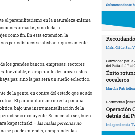
Subcomandante M
te el paramilitarismo en la naturaleza-misma
 facciones armadas, sino toda la
jes como fin. En esta extensión, la
Recordando 
tivos periodísticos se atisban rigurosamente
Iñaki Gil de San V
Convocado por la 
n de los grandes bancos, empresas, sectores
del Patía, del 7 al 
s. Inevitable, es imperante desbrozar estos
Éxito rotun
cocaleros
aya paz, sino la paz será un sueño ecléctico.
Marcha Patriótica
ente de la gente, en contra del estado que acude
otros. El paramilitarismo no está por una
Documental [video
lítica, bajo una instrumentalización de la
Operación C
detrás del P
l periodismo excluyente. Se necesita ser, buen
gara kapuscinski –
las malas personas no
Independencia T
sona se puede entender, comprender las