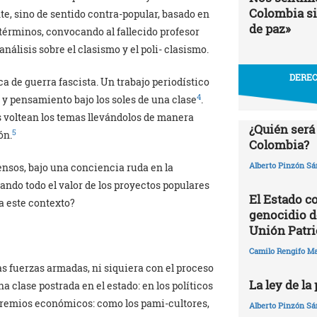
Colombia si
e, sino de sentido contra-popular, basado en
de paz»
s términos, convocando al fallecido profesor
álisis sobre el clasismo y el poli- clasismo.
DEREC
ca de guerra fascista. Un trabajo periodístico
4
 y pensamiento bajo los soles de una clase
.
os voltean los temas llevándolos de manera
¿Quién será
5
ón.
Colombia?
Alberto Pinzón S
ensos, bajo una conciencia ruda en la
ando todo el valor de los proyectos populares
El Estado c
a este contexto?
genocidio de
Unión Patri
Camilo Rengifo M
as fuerzas armadas, ni siquiera con el proceso
La ley de la
una clase postrada en el estado: en los políticos
s gremios económicos: como los pami-cultores,
Alberto Pinzón S