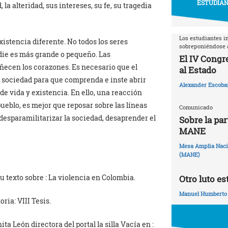
ESTUDIAN
 la alteridad, sus intereses, su fe, su tragedia
Los estudiantes i
istencia diferente. No todos los seres
sobreponiéndose a
die es más grande o pequeño. Las
El IV Congr
ñecen los corazones. Es necesario que el
al Estado
sociedad para que comprenda e inste abrir
Alexander Escoba
e vida y existencia. En ello, una reacción
pueblo, es mejor que reposar sobre las líneas
Comunicado
desparamilitarizar la sociedad, desaprender el
Sobre la par
MANE
Mesa Amplia Nacio
(MANE)
texto sobre : La violencia en Colombia.
Otro luto es
Manuel Humberto
ria: VIII Tesis.
ta León directora del portal la silla Vacía en :