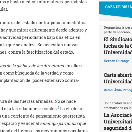
eros y hasta medios informativos, periodistas
CAZA DE BRUJA
lar.
structura del estado contra-popular mediática.
Denuncian la pers
lí hay que mirar críticamente desde adentro y
parte del decano
a actividad periodística bajo una ética en
El Sindicato
n lo que se analiza. Se necesitan nuevas
lucha de la
Universidad
s, contra la fascitización del estado.
Hernán Durango
vos de la gleba y de los directores
, en ello se
ón como búsqueda de la verdad y como
Carta abiert
 implantación del poder extensivo contra-
Universida
Rafael Ávila Pena
dura de las fuerzas armadas. No se hace
Solidaridad desde
amenazados en la
9
 ni a las relaciones sociales.
La vía de un
La Asociaci
da una corriente de pensamiento guerrerista
Universitari
r espacio y vencer al
enemigo particular
que
seguridad 
eridad del tiempo : los movimientos populares