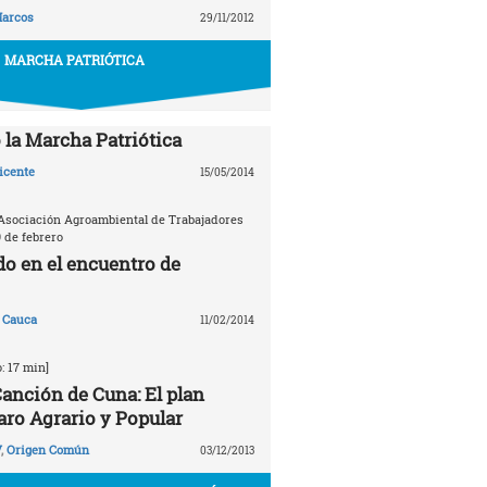
arcos
29/11/2012
MARCHA PATRIÓTICA
la Marcha Patriótica
icente
15/05/2014
Asociación Agroambiental de Trabajadores
9 de febrero
do en el encuentro de
 Cauca
11/02/2014
: 17 min]
anción de Cuna: El plan
aro Agrario y Popular
V
,
Origen Común
03/12/2013