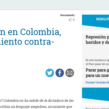
Recomiendo:
REBELIÓ
0
ón en Colombia,
Represión p
iento contra-
heridos y d
El reto histórico
el Paro pase de se
Parar para 
para un nue
Piedad Córdoba R
n? Colombia no ha salido de la dictadura de las
 utiliza un lenguaje ampuloso, arcaizante que
Bajo Cauca antioq