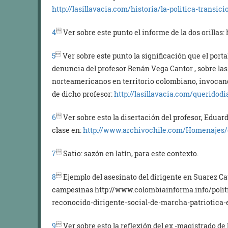
http://lasillavacia.com/historia/la-politica-transici

4
Ver sobre este punto el informe de la dos orilla

5
Ver sobre este punto la significación que el portal
denuncia del profesor Renán Vega Cantor , sobre las
norteamericanos en territorio colombiano, invocand
de dicho profesor:
http://lasillavacia.com/queridodi

6
Ver sobre esto la disertación del profesor, Edua
clase en:
http://www.archivochile.com/Homenajes/

7
Satio: sazón en latín, para este contexto.

8
Ejemplo del asesinato del dirigente en Suarez Ca
campesinas http://www.colombiainforma.info/poli
reconocido-dirigente-social-de-marcha-patriotica-

9
Ver sobre esto la reflexión del ex -magistrado de