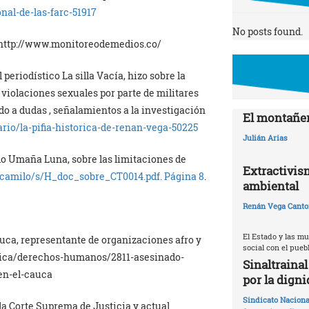
onal-de-las-farc-51917
No posts found.
s: http://www.monitoreodemedios.co/
 periodístico La silla Vacía, hizo sobre la
 violaciones sexuales por parte de militares
o a dudas , señalamientos a la investigación
El montañer
ario/la-pifia-historica-de-renan-vega-50225
Julián Arias
rdo Umaña Luna, sobre las limitaciones de
Extractivis
camilo/s/H_doc_sobre_CT0014.pdf. Página 8
.
ambiental
Renán Vega Canto
El Estado y las m
uca, representante de organizaciones afro y
social con el pueb
tica/derechos-humanos/2811-asesinado-
Sinaltraina
en-el-cauca
por la digni
Sindicato Naciona
 la Corte Suprema de Justicia y actual