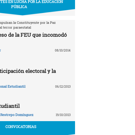
TES EN LUCHA POR LA EDUCACIÓN
PÚBLICA
mpulsan la Constituyente por la Paz
l terror paraestatal
eso de la FEU que incomodó
r
08/10/2014
ticipación electoral y la
nal Estudiantil
06/12/2013
tudiantil
 Restrepo Domínguez
19/10/2013
CONVOCATORIAS