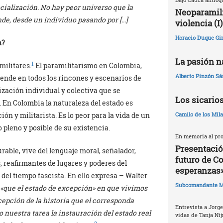
ocialización. No hay peor universo que la
Neoparamili
nde, desde un individuo pasando por […]
violencia (I)
Horacio Duque Gir
n?
La pasión na
1
militares.
El paramilitarismo en Colombia,
Alberto Pinzón S
iende en todos los rincones y escenarios de
ización individual y colectiva que se
Los sicario
 En Colombia la naturaleza del estado es
ión y militarista. Es lo peor para la vida de un
Camilo de los Mil
pleno y posible de su existencia.
En memoria al pro
Presentació
able, vive del lenguaje moral, señalador,
futuro de C
reafirmantes de lugares y poderes del
esperanzas
del tiempo fascista. En ello expresa – Walter
Subcomandante M
 «que el estado de excepción» en que vivimos
cepción de la historia que el corresponda
Entrevista a Jorge
nuestra tarea la instauración del estado real
vidas de Tanja Nij