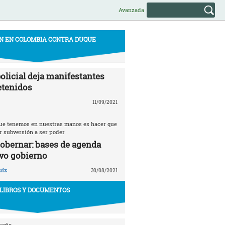
Avanzada
N EN COLOMBIA CONTRA DUQUE
olicial deja manifestantes
etenidos
11/09/2021
 que tenemos en nuestras manos es hacer que
r subversión a ser poder
gobernar: bases de agenda
vo gobierno
uíz
30/08/2021
LIBROS Y DOCUMENTOS
ueño