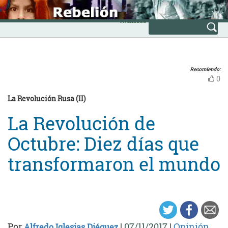
Skip
INICIO
to
Avanzada
content
Recomiendo:
0
La Revolución Rusa (II)
La Revolución de
Octubre: Diez días que
transformaron el mundo
Por
|
07/11/2017
|
Opinión
Alfredo Iglesias Diéguez