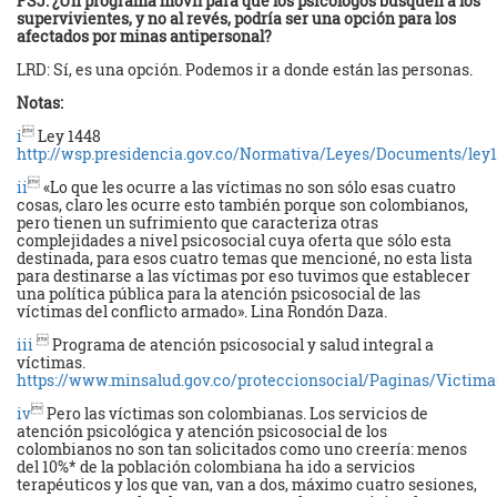
FSJ: ¿Un programa móvil para que los psicólogos busquen a los
supervivientes, y no al revés, podría ser una opción para los
afectados por minas antipersonal?
LRD: Sí, es una opción. Podemos ir a donde están las personas.
Notas:

i
Ley 1448
http://wsp.presidencia.gov.co/Normativa/Leyes/Documents/ley1

ii
«Lo que les ocurre a las víctimas no son sólo esas cuatro
cosas, claro les ocurre esto también porque son colombianos,
pero tienen un sufrimiento que caracteriza otras
complejidades a nivel psicosocial cuya oferta que sólo esta
destinada, para esos cuatro temas que mencioné, no esta lista
para destinarse a las víctimas por eso tuvimos que establecer
una política pública para la atención psicosocial de las
víctimas del conflicto armado». Lina Rondón Daza.

iii
Programa de atención psicosocial y salud integral a
víctimas.
https://www.minsalud.gov.co/proteccionsocial/Paginas/Victim

iv
Pero las víctimas son colombianas. Los servicios de
atención psicológica y atención psicosocial de los
colombianos no son tan solicitados como uno creería: menos
del 10%* de la población colombiana ha ido a servicios
terapéuticos y los que van, van a dos, máximo cuatro sesiones,