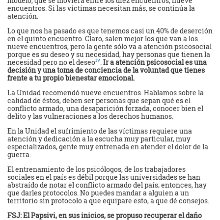
modelo, que se moviera entre los diez encuentros, nueve
encuentros. Si las víctimas necesitan más, se continúa la
atención.
Lo que nos ha pasado es que tenemos casi un 40% de deserción
en el quinto encuentro. Claro, salen mejor los que van a los
nueve encuentros, pero la gente sólo va a atención psicosocial
porque es su deseo y su necesidad, hay personas que tienen la
iv
necesidad pero no el deseo
.
Ir a atención psicosocial es una
decisión y una toma de conciencia de la voluntad que tienes
frente a tu propio bienestar emocional.
La Unidad recomendó nueve encuentros. Hablamos sobre la
calidad de éstos, deben ser personas que sepan qué es el
conflicto armado, una desaparición forzada, conocer bien el
delito y las vulneraciones a los derechos humanos.
En la Unidad el sufrimiento de las víctimas requiere una
atención y dedicación a la escucha muy particular, muy
especializados, gente muy entrenada en atender el dolor de la
guerra.
El entrenamiento de los psicólogos, de los trabajadores
sociales en el país es débil porque las universidades se han
abstraído de notar el conflicto armado del país; entonces, hay
que darles protocolos. No puedes mandar a alguien a un
territorio sin protocolo a que equipare esto, a que dé consejos.
FSJ: El Papsivi, en sus inicios, se propuso recuperar el daño