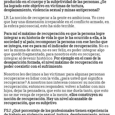
producido en el cuerpo y la subjetividad de las personas. ¿Se
ha logrado este objetivo en víctimas de tortura,
desplazamiento, violencia sexual y minas antipersonal?
LR: La noción de recuperar a la gente es ambiciosa. Yo creo
que hay una dimensión irreparable en el conflicto armado, en
la esfera psicosocial, esto ha sido terrible.
Para mí el máximo de recuperación es que la persona logre
integrar a su historia de vida lo que le ha ocurrido a ella, a la
sociedad y al país; recomponer la persona con ese hecho que
se integra, ese es para mí el indicador de recuperación
. No es
ser la misma de antes, no es ser feliz, es poder integrar algo
que quedó fragmentado, para nosotros esto es recuperar,
integrar al devenir histórico.
Por ejemplo en el caso de la
desaparición forzada, el nivel máximo de recuperación es
poder coexistir con el sufrimiento
.
Nosotros les decimos a las víctimas: para algunas personas
recuperarse es lidiar con la vida, ¿para usted qué significa
recuperarse? A nosotros nos interesa conocer su noción de
recuperación; entonces responden: volver a hablar con mis
hijos, dejar la pensadera, que esto no me duela tanto, que esto
no se me venga de repente a la mente,
ellos construyen su
noción de recuperación. Hay un nivel alcanzable de
recuperación, que es subjetivo
.
FSJ: ¿Qué porcentaje de los profesionales tienen experiencia
de trabajo en violencia sexual, tortura, desplazamiento, minas