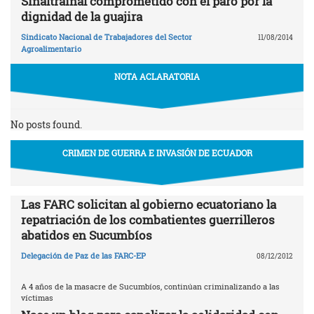
Sinaltrainal comprometido con el paro por la
dignidad de la guajira
Sindicato Nacional de Trabajadores del Sector
11/08/2014
Agroalimentario
NOTA ACLARATORIA
No posts found.
CRIMEN DE GUERRA E INVASIÓN DE ECUADOR
Las FARC solicitan al gobierno ecuatoriano la
repatriación de los combatientes guerrilleros
abatidos en Sucumbíos
Delegación de Paz de las FARC-EP
08/12/2012
A 4 años de la masacre de Sucumbíos, continúan criminalizando a las
víctimas