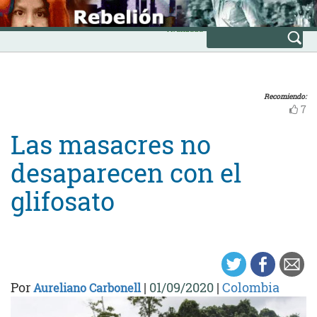
Skip
INICIO
to
Avanzada
content
Recomiendo:
7
Las masacres no
desaparecen con el
glifosato
Por
|
01/09/2020
|
Colombia
Aureliano Carbonell