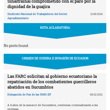
Sinaltrainal comprometido con el paro por la
dignidad de la guajira
Sindicato Nacional de Trabajadores del Sector
11/08/2014
Agroalimentario
NOTA ACLARATORIA
No posts found.
CRIMEN DE GUERRA E INVASIÓN DE ECUADOR
Las FARC solicitan al gobierno ecuatoriano la
repatriación de los combatientes guerrilleros
abatidos en Sucumbíos
Delegación de Paz de las FARC-EP
08/12/2012
A 4 años de la masacre de Sucumbíos, continúan criminalizando a las
víctimas