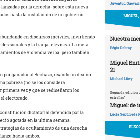
Juventud Guevaris
 -lanzadas por la derecha- sobre esta nueva
ados hasta la instalación de un gobierno
MIGUEL,
abundando en discursos inciviles, invirtiendo
Nuestra mem
es sociales y la franja televisiva. La meta
Régis Debray
ntamientos de violencia verbal pero también
Miguel Enrí
21
ban por ganador al Rechazo, usando un diseño
Michael Löwy
ma pobreza (no se los considera
or primera vez y que se rediseñaron los
Segunda edición d
estrellas"
el electorado.
Miguel: de 
constitución dictatorial defendida por la
Lucía Sepúlveda 
reció agotada en la última semana.
ELECC
strategias de ocultamiento de una derecha
fianza hacia ambos.