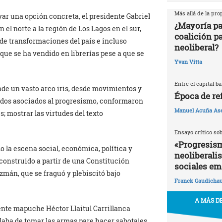
Más allá de la pr
ar una opción concreta, el presidente Gabriel
¿Mayoría pa
el norte a la región de Los Lagos en el sur,
coalición p
 de transformaciones del país e incluso
neoliberal?
que se ha vendido en librerías pese a que se
Yvan Vitta
Entre el capital b
nde un vasto arco iris, desde movimientos y
Época de re
tidos asociados al progresismo, conformaron
Manuel Acuña As
; mostrar las virtudes del texto
Ensayo crítico so
«Progresism
o la escena social, económica, política y
neoliberali
 construido a partir de una Constitución
sociales em
zmán, que se fraguó y plebiscitó bajo
Franck Gaudicha
A MÁS DE
gente mapuche Héctor Llaitul Carrillanca
blaba de tomar las armas pare hacer sabotajes