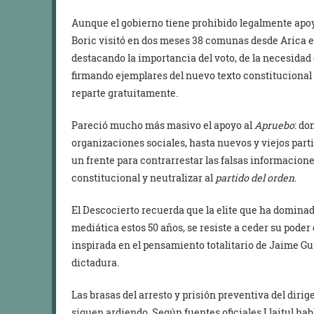
Aunque el gobierno tiene prohibido legalmente apoy
Boric
visitó en dos meses 38 comunas desde Arica en 
destacando la importancia del voto, de la necesidad
firmando ejemplares del nuevo texto constitucional 
reparte gratuitamente.
Pareció mucho más masivo el apoyo al
Apruebo
: do
organizaciones sociales, hasta nuevos y viejos par
un frente para contrarrestar las falsas informaciones
constitucional y neutralizar al
partido del orden
.
El Descocierto recuerda que la elite que ha dominad
mediática estos 50 años, se resiste a ceder su poder
inspirada en el pensamiento totalitario de Jaime Gu
dictadura.
Las brasas del arresto y prisión preventiva del diri
siguen ardiendo. Según fuentes oficiales Llaitul ha