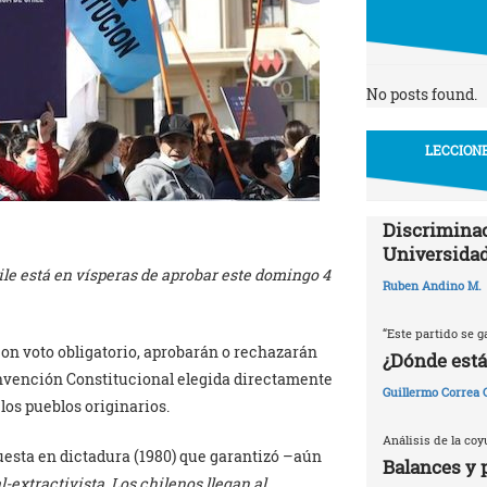
No posts found.
LECCIONE
Discriminac
Universidad
le está en vísperas de aprobar este domingo 4
Ruben Andino M.
“Este partido se g
con voto obligatorio, aprobarán o rechazarán
¿Dónde está
nvención Constitucional elegida directamente
Guillermo Correa
los pueblos originarios.
Análisis de la coy
puesta en dictadura (1980) que garantizó –aún
Balances y 
l-extractivista. Los chilenos llegan al