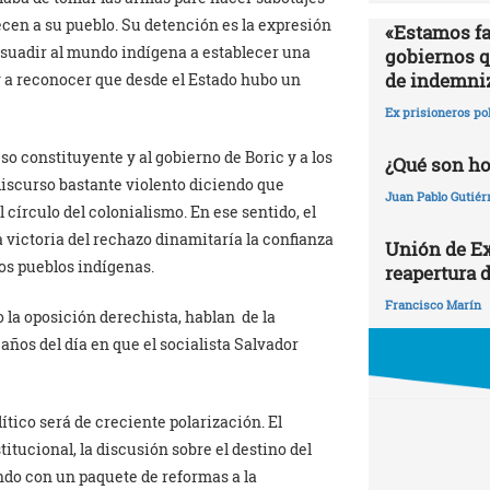
necen a su pueblo. Su detención es la expresión
«Estamos fa
rsuadir al mundo indígena a establecer una
gobiernos qu
de indemni
 a reconocer que desde el Estado hubo un
Ex prisioneros po
so constituyente y al gobierno de Boric y a los
¿Qué son h
iscurso bastante violento diciendo que
Juan Pablo Gutiér
círculo del colonialismo. En ese sentido, el
 victoria del rechazo dinamitaría la confianza
Unión de Ex
los pueblos indígenas.
reapertura d
Francisco Marín
 la oposición derechista, hablan de la
 años del día en que el socialista Salvador
lítico será de creciente polarización. El
itucional, la discusión sobre el destino del
do con un paquete de reformas a la