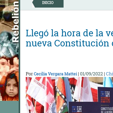
Skip
INICIO
to
content
Llegó la hora de la 
nueva Constitución 
Por
|
01/09/2022
|
Chi
Cecilia Vergara Mattei