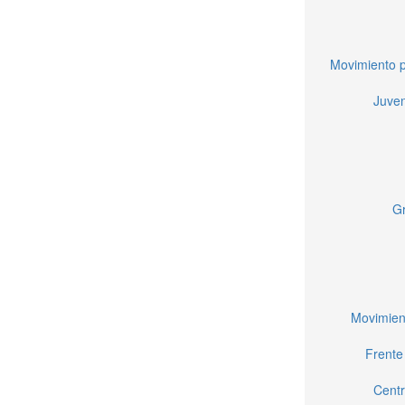
Movimiento p
Juven
Gr
Movimien
Frente
Centr