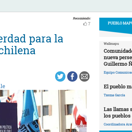
Recomiendo:
PUEBLO MAPU
7
verdad para la
Wallmapu
chilena
Comunidade
nueva perse
Guillermo Ñ
Equipo Comunica
le
El pueblo m
Txema García
Las llamas s
los pueblos
Coordinadora Ara