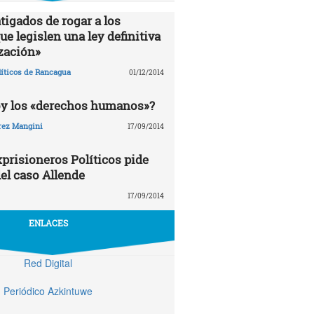
tigados de rogar a los
e legislen una ley definitiva
zación»
líticos de Rancagua
01/12/2014
oy los «derechos humanos»?
rez Mangini
17/09/2014
prisioneros Políticos pide
el caso Allende
17/09/2014
ENLACES
Red Digital
Periódico Azkintuwe