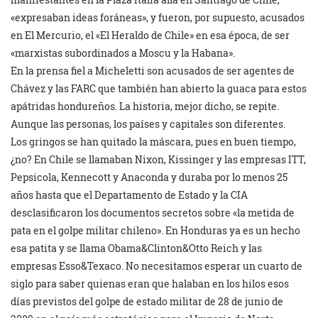
«expresaban ideas foráneas», y fueron, por supuesto, acusados
en El Mercurio, el «El Heraldo de Chile» en esa época, de ser
«marxistas subordinados a Moscu y la Habana».
En la prensa fiel a Micheletti son acusados de ser agentes de
Chávez y las FARC que también han abierto la guaca para estos
apátridas hondureños. La historia, mejor dicho, se repite.
Aunque las personas, los países y capitales son diferentes.
Los gringos se han quitado la máscara, pues en buen tiempo,
¿no? En Chile se llamaban Nixon, Kissinger y las empresas ITT,
Pepsicola, Kennecott y Anaconda y duraba por lo menos 25
años hasta que el Departamento de Estado y la CIA
desclasificaron los documentos secretos sobre «la metida de
pata en el golpe militar chileno». En Honduras ya es un hecho
esa patita y se llama Obama&Clinton&Otto Reich y las
empresas Esso&Texaco. No necesitamos esperar un cuarto de
siglo para saber quienas eran que halaban en los hilos esos
días previstos del golpe de estado militar de 28 de junio de