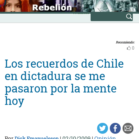
Skip
INICIO
to
Avanzada
content
Recomiendo:
0
Los recuerdos de Chile
en dictadura se me
pasaron por la mente
hoy
Por
|
02/10/2009
|
Opinión
Dick Emanuelsson