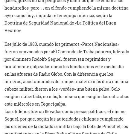
gases, quizás no tan peligrosos y dañinos que se echan a los
hondureños, pero. . . en el fondo cumpliendo la misma doctrina
ayer como hoy; «liquidar el enemigo interno», según la
Doctrina de Seguridad Nacional de «La Política del Buen
Vecino».
Ese julio de 1983, cuando los primeros «Paros Nacionales»
fueron convocados por «El Comando de Trabajadores», liderado
por el minero Rodolfo Seguel, fueron tan reprimidos y
brutalmente golpeados como los hondureños este medio día
en las afueras de Radio Globo. Con la diferencia que los
mineros, acostumbrados de romper materia más dura que una
cabeza militar, dieron a los «verdes» una buena pelea. Solo
exigían «Libertad», no más, lo mismo que exigían los catrachos
este miércoles en Tegucigalpa.
Los chilenos fueron llevados como presos políticos, el mismo
Seguel, por que, según las autoridades chilenas cumpliendo
las ordenes de la dictadura militar bajo la bota de Pinochet, los
manifestantes en la Plaza Italia allá en Santiago de Chile,