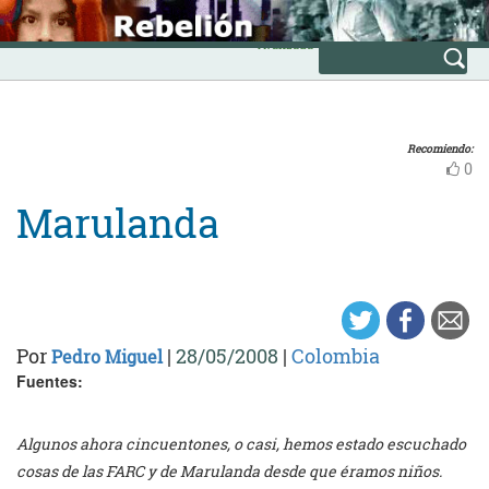
Skip
INICIO
to
Avanzada
content
Recomiendo:
0
Marulanda
Por
|
28/05/2008
|
Colombia
Pedro Miguel
Fuentes:
Algunos ahora cincuentones, o casi, hemos estado escuchado
cosas de las FARC y de Marulanda desde que éramos niños.