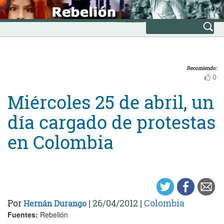
Skip
INICIO
to
Avanzada
content
Recomiendo:
0
Miércoles 25 de abril, un
día cargado de protestas
en Colombia
Por
|
26/04/2012
|
Colombia
Hernán Durango
Fuentes:
Rebelión