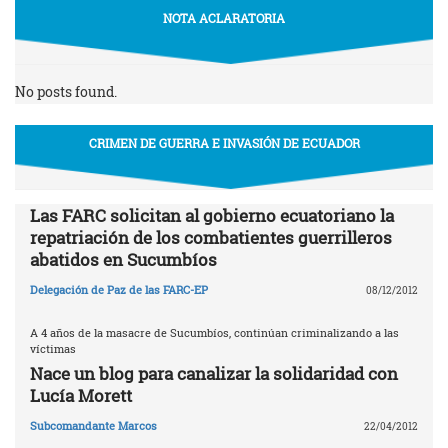
NOTA ACLARATORIA
No posts found.
CRIMEN DE GUERRA E INVASIÓN DE ECUADOR
Las FARC solicitan al gobierno ecuatoriano la
repatriación de los combatientes guerrilleros
abatidos en Sucumbíos
Delegación de Paz de las FARC-EP
08/12/2012
A 4 años de la masacre de Sucumbíos, continúan criminalizando a las
víctimas
Nace un blog para canalizar la solidaridad con
Lucía Morett
Subcomandante Marcos
22/04/2012