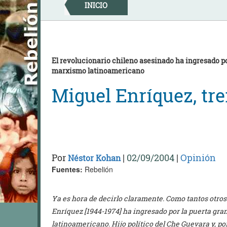
Skip
INICIO
to
content
El revolucionario chileno asesinado ha ingresado po
marxismo latinoamericano
Miguel Enríquez, tr
Por
|
02/09/2004
|
Opinión
Néstor Kohan
Fuentes:
Rebelión
Ya es hora de decirlo claramente. Como tantos otro
Enríquez [1944-1974] ha ingresado por la puerta gra
latinoamericano. Hijo político del Che Guevara y, 