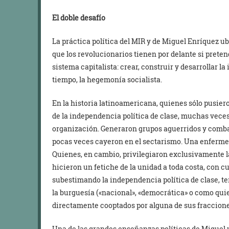
El doble desafío
La práctica política del MIR y de Miguel Enríquez ub
que los revolucionarios tienen por delante si preten
sistema capitalista: crear, construir y desarrollar l
tiempo, la hegemonía socialista.
En la historia latinoamericana, quienes sólo pusier
de la independencia política de clase, muchas vece
organización. Generaron grupos aguerridos y combat
pocas veces cayeron en el sectarismo. Una enfermed
Quienes, en cambio, privilegiaron exclusivamente la
hicieron un fetiche de la unidad a toda costa, con c
subestimando la independencia política de clase, t
la burguesía («nacional», «democrática» o como qui
directamente cooptados por alguna de sus fraccione
Una de las grandes enseñanzas políticas de Miguel y