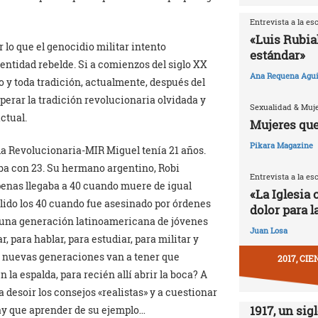
Entrevista a la es
«Luis Rubia
 lo que el genocidio militar intento
estándar»
dentidad rebelde. Si a comienzos del siglo XX
Ana Requena Agui
 y toda tradición, actualmente, después del
erar la tradición revolucionaria olvidada y
Sexualidad & Muj
ctual.
Mujeres que
Pikara Magazine
da Revolucionaria-MIR Miguel tenía 21 años.
ba con 23. Su hermano argentino, Robi
Entrevista a la es
penas llegaba a 40 cuando muere de igual
«La Iglesia 
ido los 40 cuando fue asesinado por órdenes
dolor para l
da una generación latinoamericana de jóvenes
Juan Losa
 para hablar, para estudiar, para militar y
as nuevas generaciones van a tener que
2017, CI
a espalda, para recién allí abrir la boca? A
desoir los consejos «realistas» y a cuestionar
1917, un sig
ay que aprender de su ejemplo…