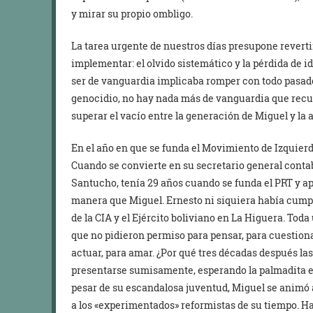
y mirar su propio ombligo.
La tarea urgente de nuestros días presupone revertir
implementar: el olvido sistemático y la pérdida de i
ser de vanguardia implicaba romper con todo pasado
genocidio, no hay nada más de vanguardia que recup
superar el vacío entre la generación de Miguel y la a
En el año en que se funda el Movimiento de Izquier
Cuando se convierte en su secretario general conta
Santucho, tenía 29 años cuando se funda el PRT y a
manera que Miguel. Ernesto ni siquiera había cumpl
de la CIA y el Ejército boliviano en La Higuera. To
que no pidieron permiso para pensar, para cuestionar,
actuar, para amar. ¿Por qué tres décadas después l
presentarse sumisamente, esperando la palmadita en l
pesar de su escandalosa juventud, Miguel se animó a 
a los «experimentados» reformistas de su tiempo. H