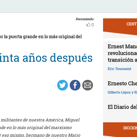
Recomiendo:
CENT
0
r la puerta grande en lo más original del
Ernest Mand
revolucionar
einta años después
transición 
Eric Toussaint
Ernesto Che
Gilberto López y R
El Diario de
s militantes de nuestra América, Miguel
nde en lo más original del marxismo
DICCIO
por eso mismo, hermano de nuestro Mario