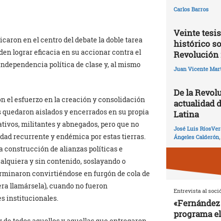
Carlos Barros
Veinte tesis
icaron en el centro del debate la doble tarea
histórico so
den lograr eficacia en su accionar contra el
Revolución 
a independencia política de clase y, al mismo
Juan Vicente Mart
De la Revolu
on el esfuerzo en la creación y consolidación
actualidad 
s quedaron aislados y encerrados en su propia
Latina
ivos, militantes y abnegados, pero que no
José Luis RíosVer
ad recurrente y endémica por estas tierras.
Ángeles Calderón
 construcción de alianzas políticas e
ualquiera y sin contenido, soslayando o
erminaron convirtiéndose en furgón de cola de
era llamársela), cuando no fueron
Entrevista al soci
s institucionales.
«Fernández 
programa el
 de todos aquellos y aquellas que entregaron