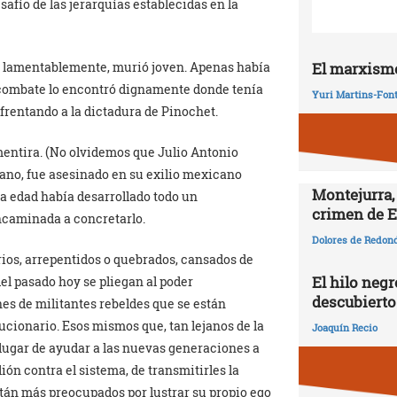
afío de las jerarquías establecidas en la
 y, lamentablemente, murió joven. Apenas había
El marxismo
 combate lo encontró dignamente donde tenía
Yuri Martins-Fon
nfrentando a la dictadura de Pinochet.
 mentira. (No olvidemos que Julio Antonio
bano, fue asesinado en su exilio mexicano
Montejurra,
a edad había desarrollado todo un
crimen de E
ncaminada a concretarlo.
Dolores de Redon
ios, arrepentidos o quebrados, cansados de
El hilo negr
del pasado hoy se pliegan al poder
descubierto
s de militantes rebeldes que se están
cionario. Esos mismos que, tan lejanos de la
Joaquín Recio
n lugar de ayudar a las nuevas generaciones a
ión contra el sistema, de transmitirles la
stán más preocupados por lustrar su propio ego