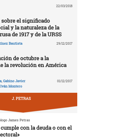
22/03/2018
 sobre el significado
cial y la naturaleza de la
rusa de 1917 y de la URSS
ínez Bautista
29/12/2017
ción de octubre a la
de la revolución en América
a
,
Gabino Javier
01/12/2017
,
Iván Montero
J. PETRAS
ólogo James Petras
cumple con la deuda o con el
ectoral»