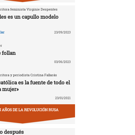
critora feminista Virginie Despentes
les es un capullo modelo
lar
23/09/2023
er
 follan
03/06/2023
critora y periodista Cristina Fallarás
católica es la fuente de todo el
a mujer»
23/01/2021
EN AÑOS DE LA REVOLUCIÓN RUSA
lo después