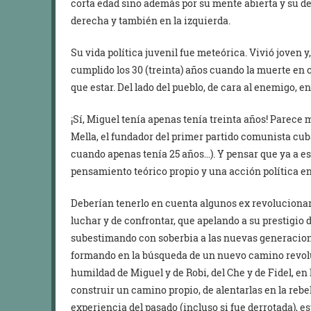
corta edad sino además por su mente abierta y su des
derecha y también en la izquierda.
Su vida política juvenil fue meteórica. Vivió joven
cumplido los 30 (treinta) años cuando la muerte en
que estar. Del lado del pueblo, de cara al enemigo, e
¡Sí, Miguel tenía apenas tenía treinta años! Parece
Mella, el fundador del primer partido comunista cu
cuando apenas tenía 25 años…). Y pensar que ya a es
pensamiento teórico propio y una acción política e
Deberían tenerlo en cuenta algunos ex revolucionar
luchar y de confrontar, que apelando a su prestigio 
subestimando con soberbia a las nuevas generacione
formando en la búsqueda de un nuevo camino revolu
humildad de Miguel y de Robi, del Che y de Fidel, e
construir un camino propio, de alentarlas en la rebel
experiencia del pasado (incluso si fue derrotada), e