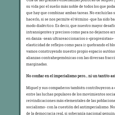
su vida por el sueño más noble de todos los que pod
que hay que combinar ambas tareas. No excluirlas 
hacerlo, si se nos permite el término -que ha sido b
modo dialéctico. Es decir, que nuestro mayor desafío
intransigentes y precisos como para no dejarnos arr
en danza -sean ultrareaccionarios o «progresistas»- 
elasticidad de reflejos como para ir quebrando el bl
vamos construyendo nuestro propio espacio autónomo
alianzas contrahegemónicas con las diversas fracci
marginadas.
No confiar en el imperialismo pero… ni un tantito as
Miguel y sus compañeros también contribuyeron a e
entre las luchas populares de los movimientos soci
reivindicaciones más elementales de las poblacione
socialismo- con la cuestión del antimperialismo. N
de la democracia real, si soberanía nacional genuin